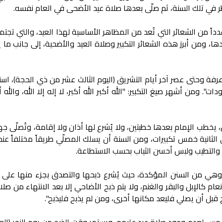
ر في تلك السنة، ثم صلّى بعدها صلاة عيد الأضحى في العام نفسه.
 من الشعائر التي تُعد من المظاهر الأساسية لهذا العيد، والتي تجتم
 ومن أبرز هذه الشعائر التكبير وصلاة العيد والأضحية، إلى جانب ما 
فة وحتى عصر آخر أيام التشريق (اليوم الثالث عشر من ذي الحجة)، استنا
". ومن أشهر صيغ التكبير: "الله أكبر الله أكبر، لا إله إلا الله، والله أك
خطب الإمام بعدها خطبتين، ولا يُشرع لها أذان ولا إقامة، وتُصلّى جهر
ي الثانية خمس تكبيرات، ومن السنة أن يسلك المصلّي طريقاً مختلفاً عن
 والتطيب ولبس أحسن الثياب بحسب الاستطاعة.
، وهي من السنن المؤكدة، حيث يُشرع ذبحها والتصدق بجزء منها على ا
م كالإبل والبقر والغنم، ولا يتم ذبح الأضاحي إلا بعد الانتهاء من صلاة
 قبل أن يصلي فليعد مكانها أخرى، ومن لم يذبح فليذبح".
شمس لعدم وجود صلاة عيد عليهم، ويستمر وقت الذبح من يوم النحر (الع