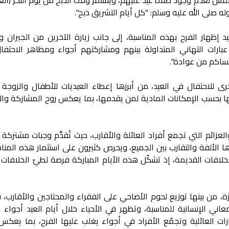
ه صلى الله عليه وسلم: "كل أيام التشريق ذبح".
إظهار الفرح بهذه المناسبة، إلى جانب زيارة الآخرين من الجيران وا
بارات التهاني المتداولة بينهم ومشاركتهم أجواء ومظاهر الاحتفال
عساكم من عوادة".
ى للاحتفال في العيد، من أبرزها إعطاء العيديات للأطفال والزوجة وا
 بحسب الإمكانات المادية لمن يقدمها، بما يعكس روح المشاركة وال
العزائم التي تجمع أفراد العائلة والأقارب، حيث تُقدَّم وجبات مشتركة غا
الألفة والتقارب بين الجميع، ويحرص كثيرون على استثمار هذه المنا
لخلافات القديمة، إذ تشكّل هذه الأيام المباركة فرصة لطيّ الخلافات
 من بينها توزيع لحوم الأضاحي على الفقراء والمحتاجين والأقارب، ف
اني الإنسانية للمناسبة، وتظهر في الأحياء خلال أيام العيد أجواء ا
ات العائلية وتجمّع الأفراد في أجواء يغلب عليها الفرح، بما يعكس 