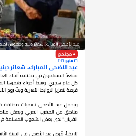
عيد الأضحى المبارك.. شعائر دينية وطقوس اجتم
● مجتمع
٢٦ مايو ٢٠٢٦
عيد الأضحى المبارك.. شعائر دي
يستعدّ المسلمون في مختلف أنحاء العالم
كل عام هجري، وسط أجواء يغمرها الفرح 
فرصة لتعزيز الروابط الأسرية وبثّ روح الأل
ويحمل عيد الأضحى تسميات مختلفة في ال
مناطق من المغرب العربي وبعض مناطق 
القربان" لدى بعض الشعوب المسلمة في آس
تاريخياً، فُرض عيد الأضحى في السنة الثا