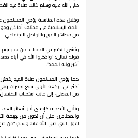
صلى الله عليه وسلم كانت صلاة عيد الفط
وخلال هذه المناسبة يؤدي المسلمون عدداً
الأمة الإسلامية في مختلف أماكن وجودها،
من مظاهر الفرح والتواصل الاجتماعي.
ويُشرع التكبير في المساجد من فجر يوم عر
قوله تعالى: "واذكروا الله في أيام معدودات
أكبر ولله الحمد".
كما يؤدي المسلمون صلاة العيد ركعتين، ي
يُكبّر في الركعة الأولى سبع تكبيرات وف
من المصلى، إلى جانب استحباب الاغتسال
وتأتي الأضحية كإحدى أبرز شعائر العيد
والمحتاجين، على أن تكون من بهيمة الأنعا
لقول النبي صلى الله عليه وسلم: "من ذبح
فيما يذبح الحجاج في منى بعد ارتفاع ال