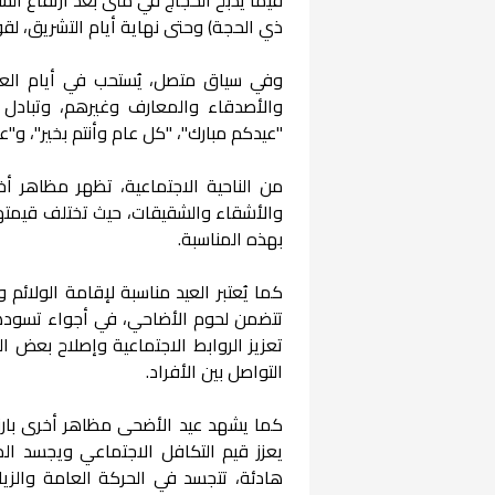
ذي الحجة) وحتى نهاية أيام التشريق، لقول
وفي سياق متصل، يُستحب في أيام العيد 
والأصدقاء والمعارف وغيرهم، وتبادل ع
"عيدكم مبارك"، "كل عام وأنتم بخير"، و"
من الناحية الاجتماعية، تظهر مظاهر أخر
والأشقاء والشقيقات، حيث تختلف قيمتها
بهذه المناسبة.
كما يُعتبر العيد مناسبة لإقامة الولائم و
تتضمن لحوم الأضاحي، في أجواء تسودها 
تعزيز الروابط الاجتماعية وإصلاح بعض ا
التواصل بين الأفراد.
كما يشهد عيد الأضحى مظاهر أخرى بارزة،
يعزز قيم التكافل الاجتماعي ويجسد المع
هادئة، تتجسد في الحركة العامة والزيار