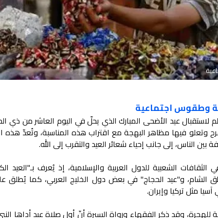
اعية
نية وطقوس اجتماعية
 لاستقبال عيد الأضحى المبارك الذي يحلّ في اليوم العاشر من ذي ال
وتعلو فيها مظاهر البهجة مع اقتراب هذه المناسبة، وتُعدّ هذه ال
فة بين الناس، إلى جانب إحياء شعائر العيد والتقرب إلى الله.
ثقافات الشعبية للدول العربية والإسلامية، إذ يُعرف بـ"العيد الكب
الشام، و"عيد الحجاج" في بعض دول الخليج العربي، كما يُطلق علي
يا مثل تركيا وإيران.
نية للهجرة، وقد ذكر الفقهاء ورواة السيرة أنّ أول صلاة عيد أداها الن