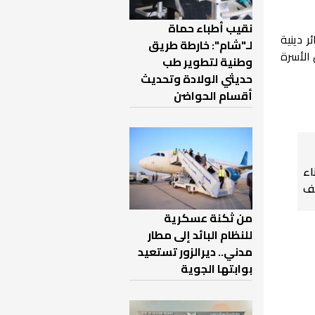
نقيب أطباء حماة
 دينية
لـ"شام": خارطة طريق
 الأسرة
وطنية لتطوير طب
حديثي الولادة وتحديث
أقسام الحواضن
اء
صف
من ثكنة عسكرية
للنظام البائد إلى مطار
مدني.. ديرالزور تستعيد
بوابتها الجوية