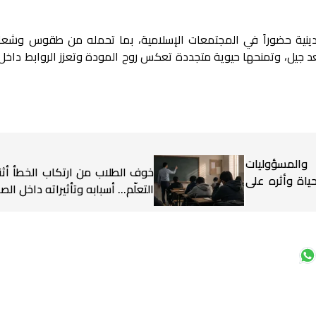
لدينية حضوراً في المجتمعات الإسلامية، بما تحمله من طقوس وشعائر
 بعد جيل، وتمنحها حيوية متجددة تعكس روح المودة وتعزز الروابط داخل
 والمسؤوليات
خوف الطلاب من ارتكاب الخطأ أثن
ياة وأثره على
التعلّم… أسبابه وتأثيراته داخل ال