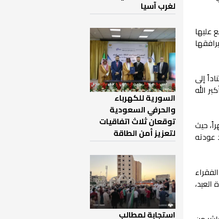
لغرب آسيا
ع عليها
يرافقها
داً إلى
بر الله
السورية للكهرباء
والحرفي السعودية
توقعان ثلاث اتفاقيات
اً، حيث
لتعزيز أمن الطاقة
د عودته
لفقراء
 العيد،
استجابة لمطالب
اشر من