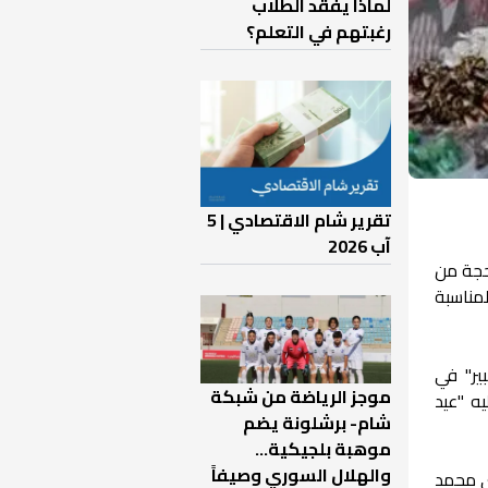
لماذا يفقد الطلاب
رغبتهم في التعلم؟
تقرير شام الاقتصادي | 5
آب 2026
حجة من
مناسبة
ير" في
موجز الرياضة من شبكة
ه "عيد
شام- برشلونة يضم
موهبة بلجيكية...
والهلال السوري وصيفاً
بي محمد