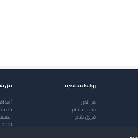
روابط مختصرة
من شب
من نحن
أهداف
شهداء شام
خدمات
فريق شام
المست
لمحة 
خدم.