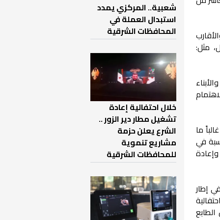
شعبية.. المركزي يمدد
استبدال العملة في
المحافظات الشرقية
لأقارب
، مثل:
لأبناء
اهتمام
خلال احتفالية إعادة
تشغيل مطار دير الزور ..
لباً ما
الشرع يعلن حزمة
سبة في
مشاريع تنموية
 وإعادة
للمحافظات الشرقية
ي إطار
حتفالية
الطابع