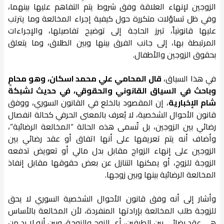
الزوجين لإنهاء العلاقة وفق شروط يتم التفاهم عليها بينهما،
وفي ظل تساؤلات متكررة حول كيفية إجراء المخالعة وما يترتب
عليها قانونياً، تبرز الحاجة إلى توضيح تفاصيلها، والإجراءات
المرتبطة بها، إلى جانب الفرق بينها وبين الطلاق، وما يتعلق
بحقوق الزوجين والأطفال.
في هذا السياق،
قال المحامي علي محمد اسكان، وهو محامٍ
وباحث في السياق القانوني والحقوقي، في حديث لشبكة
شام الإخبارية
، إن المقصود بالخلع في القانون السوري، ووفق
قانون الأحوال الشخصية، لا يُعرف بالمعنى الحرفي كحالة انفصال
رضائي بين الزوجين، بل تُسمى هذه الحالة “المخالعة الرضائية”،
وأضاف أنه يتم تعريفها على أنها اتفاق أو عقد رضائي بين
الزوجين على إنهاء الزواج مقابل بدل مالي أو تعويض تدفعه
الزوجة للزوج، أو يمكنها التنازل عن بعض حقوقها مقابل إنفاذ
المخالعة الرضائية بينها وبين زوجها.
وأشار إلى أنه وفق قانون الأحوال الشخصية السوري لا يحق
للزوجة طلب المخالعة بإرادتها المنفردة، لأن المخالعة بالأساس
هي عقد رضائي بين الطرفين، أي الزوج والزوجة، وبين أنه لا بد من