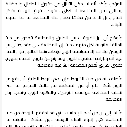
المؤخر، وأكد أنه لا يمكن التنازل عن حقوق الأطفال والحضانة،
وبالتالي فإن المخالعة لا تعني سقوط حقوق الزوجة بشكل
تلقائي، بل لا بد من ذكرها ضمن صك المخالعة ما عدا حقوق
الأبناء.
وأوضح أن أبرز الفروقات بين الطلاق والمخالعة تتمحور من حيث
الحالة القانونية لكل منهما، حيث إن المخالعة هي عقد رضائي بين
الزوجين ولا تتم إلا بموافقة الزوج ورضاه، بينما الطلاق فإن الأصل
فيه أنه بالإرادة المنفردة للزوج، وقد يتم عن طريق القضاء بموجب
دعوى تفريق تُقدم للمحكمة الشرعية المختصة.
وأضاف أنه من حيث الشروط فإن أهم شروط الطلاق أن يقع من
الزوج بشكل عام أو من المحكمة في حالات التفريق، في حين
تتطلب المخالعة موافقة الزوجين، والأهلية للزوج، وتحديد بدل
المخالعة.
وأشار إلى أن من أهم الإيجابيات التي قد تحققها الزوجة من طلب
المخالعة هي إنهاء الحياة الزوجية دون مشاكل قانونية في
الغالب وبشكل سريع، وليس كما في حالات طلب التفريق والطلاق