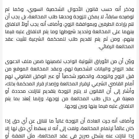
وذكر أنه حسب قانون الأحوال الشخصية السوري، وكما تم
توضيحه سابقاً، لا يمكن للزوجة وحدها طلب المخالعة، بل يجب أن
تتم بإرادة الطرفين وبموافقة الزوج، وأضاف أنه يجب أولاً الاتفاق
بينهما على المخالعة وتحديد شروطها وما يتم الاتفاق عليه فيما
بينهم، ومن ثم يتم تقديم طلب للمحكمة الشرعية لتثبيت عقد
المخالعة الرضائي.
وبيّن أن من الأوراق الثبوتية الواجب تضمينها ضمن ملف الدعوى
عقد الزواج والبيانات الشخصية لهم، وعقد المخالعة الموقع من
قبل الزوج والزوجة، والحضور شخصياً أو عبر الوكيل القانوني لهم
أمام القاضي الشرعي لإقرار المخالعة وإصدار قرار المحكمة بذلك،
وأشار إلى أن القانون لا يلزم الزوجة بتقديم تنازلات محددة أو
معينة في حال طلب المخالعة من زوجها، وإنما يُعتد بما يتم
الاتفاق عليه فيما بينها وبين زوجها.
وأضاف أنه جرت العادة أن الزوجة غالباً ما تتنازل عن أي حق إذا
كان عائقاً لإتمام المخالعة، ولفت إلى أنه لا يسقط أي حق لها إلا
إذا تنازلت عنه بشكل صريح في عقد المخالعة، مثل النفقة أو