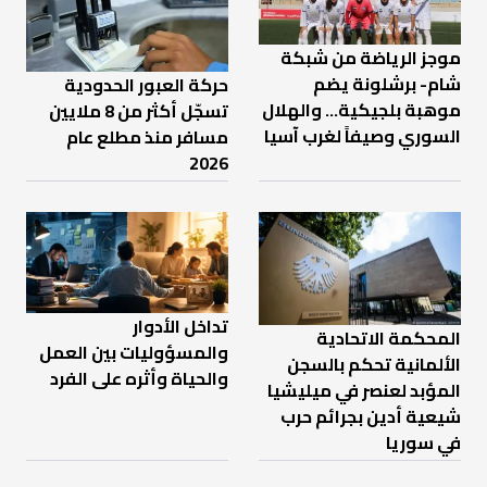
موجز الرياضة من شبكة
شام- برشلونة يضم
حركة العبور الحدودية
موهبة بلجيكية... والهلال
تسجّل أكثر من 8 ملايين
السوري وصيفاً لغرب آسيا
مسافر منذ مطلع عام
2026
تداخل الأدوار
المحكمة الاتحادية
والمسؤوليات بين العمل
الألمانية تحكم بالسجن
والحياة وأثره على الفرد
المؤبد لعنصر في ميليشيا
شيعية أدين بجرائم حرب
في سوريا