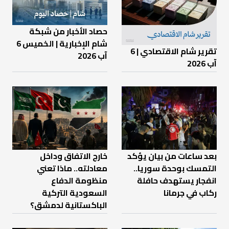
حصاد الأخبار من شبكة
شام الإخبارية | الخميس 6
تقرير شام الاقتصادي | 6
آب 2026
آب 2026
بعد ساعات من بيان يؤكد
خارج الاتفاق وداخل
التمسك بوحدة سوريا..
معادلته.. ماذا تعني
انفجار يستهدف حافلة
منظومة الدفاع
ركاب في جرمانا
السعودية التركية
الباكستانية لدمشق؟