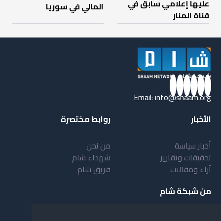
عليها إعلامي سابق في
المالي في سوريا
قناة المنار
Email:
info@shaam.org
الأخبار
روابط مختصرة
أخبار سياسة
من نحن
تحقيقات وتقارير
شهداء شام
آراء ومقالات
فريق شام
من شبكة شام
أهداف شبكة شام
بنية شبكة شام