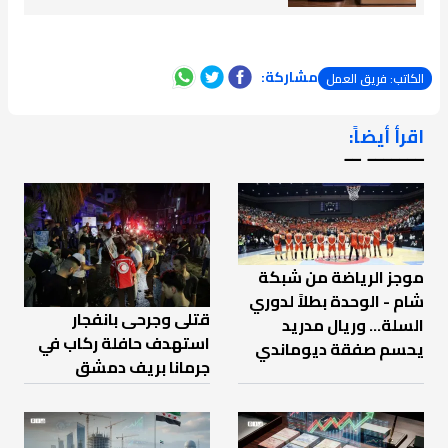
مشاركة:
الكاتب: فريق العمل
اقرأ أيضاً:
ـــــــ ــ
موجز الرياضة من شبكة
شام - الوحدة بطلاً لدوري
قتلى وجرحى بانفجار
السلة... وريال مدريد
استهدف حافلة ركاب في
يحسم صفقة ديوماندي
جرمانا بريف دمشق