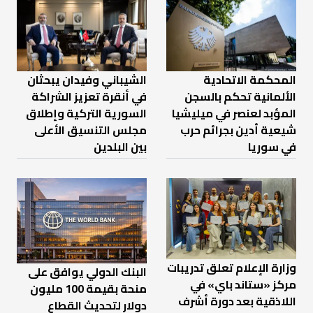
المحكمة الاتحادية
الشيباني وفيدان يبحثان
الألمانية تحكم بالسجن
في أنقرة تعزيز الشراكة
المؤبد لعنصر في ميليشيا
السورية التركية وإطلاق
شيعية أدين بجرائم حرب
مجلس التنسيق الأعلى
في سوريا
بين البلدين
وزارة الإعلام تعلق تدريبات
البنك الدولي يوافق على
مركز «ستاند باي» في
منحة بقيمة 100 مليون
اللاذقية بعد دورة أشرف
دولار لتحديث القطاع