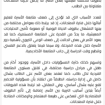
بظروف مختلفة تعيشها بعض الأسر، ما يجعل تجربة الامتحانات
متفاوتة بين الطلاب.
تتعدد الأسباب التي قد تؤدي إلى ضعف متابعة الأسرة لتعليم
أبنائها خلال فترة الامتحانات، إذ قد يرتبط ذلك بعوامل مختلفة من
بينها الانشغال بظروف الحياة اليومية أو صعوبة تأمين الاحتياجات
المعيشية، ما يحدّ من القدرة على المتابعة المستمرة، كما قد
يعود الأمر في بعض الحالات إلى ضعف الوعي التربوي بأهمية دور
الأسرة خلال هذه المرحلة، ولا سيما فيما يتعلق بالدعم النفسي
وتنظيم وقت الدراسة إلى جانب المتابعة الأكاديمية.
وتسهم كذلك كثرة المسؤوليات داخل الأسرة، ووجود أكثر من
طفل في مراحل دراسية مختلفة، في تقليل مستوى المتابعة
الفردية لكل طالب. كما تعتمد بعض الأسر على الطالب بشكل
كامل في إدارة دراسته، انطلاقاً من اعتقاد بأن مسؤولية التحضير
تقع عليه بشكل أساسي، وفي المقابل، قد ترتبط هذه الفروقات
أيضاً بتباين أساليب التربية بين الأسر، إضافة إلى تأثير الظروف
الاقتصادية التي تنعكس على طبيعة الاهتمام والإمكانات المتاحة
خلال فترة الامتحانات.