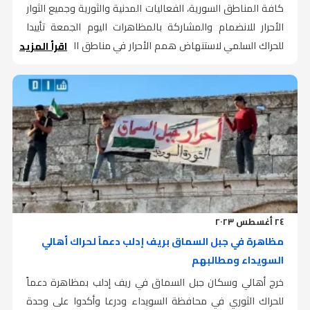
كافة المناطق السورية، الفعاليات المدنية والثورية وجميع الثوار
الأحرار للانضمام والمشاركة بالمظاهرات اليوم الجمعة تأييدا
للحراك السلمي لاستنهاض همم الأحرار في مناطق النظام لإعلان
اقرأ المزيد
مشاركتهم في الانتفاضة ضد النظام المجرم.
٢٤ أغسطس ٢٠٢٣
مظاهرة في جبل السماق بريف إدلب دعماً لحراك أهالي
السويداء ومطالبهم
خرج أهالي وسكان جبل السماق في ريف إدلب بمظاهرة دعماً
للحراك الثوري في محافظة السويداء ودرعا وأكدوا على وحدة