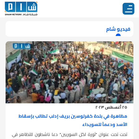
فيديو شام
٢٥ أغسطس ٢٠٢٣
مظاهرة في بلدة كفرلوسين بريف إدلب تطالب بإسقاط
الأسد ودعماً للسويداء
تحت تحت عنوان "ثورة لكل السوريين" دعا ناشطون للتظاهر في