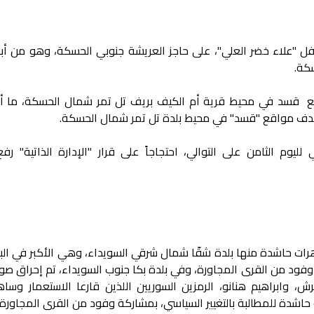
فل "علاء خضر العلي"، على حاجز العريشة جنوبي الحسكة، وهو من أبنا
كة.
ع قسد في محيط قرية أم الكيف بريف تل تمر شمال الحسكة، ما أ
هدف مواقع "قسد" في محيط بلدة تل تمر شمال الحسكة.
يوم الثامن على التوالي، احتجاجاً على قرار "الإدارة الذاتية" رفع
 حاشدة منها بلدة شقّا شمال شرقي السويداء، وهي الأكبر في البل
وفود من القرى المجاورة، وفي بلدة بكا جنوب السويداء، تم إحراق صور
، وابراهيم هنانو، الرمزين السوريين اللذين قارعا الاستعمار وسا
اشدة للمطالبة بالتغيير السياسي، بمشاركة وفود من القرى المجاورة.