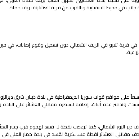
لاب في محيط السقيلبية وبالقرب من قرية العشارنة بريف حماة.
 في قرية تلارو في الريف الشمالي دون تسجيل وقوع إصابات، في حين
راعية.
سعاً على مواقع قوات سوريا الديمقراطية في بلدة ذيبان شرق ديرالزور
"، وتدمير عدة أليات، إضافة لسيطرة مقاتلي العشائر على البلدة 
ريف دير الزور الشمالي، كما ترعضت نقطة لـ قسد لهجوم قرب جسر العش
تهدف مقاتلي العشائر نقطة عسـ ـكرية لقسد في بلدة حمار العلي في ر