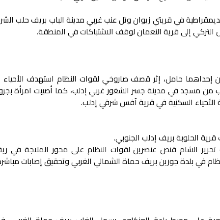
يمقراطية في قريتي زيوان وتل عنب غربي مدينة الباب بريف حلب الشر
 التركي إلى قرية النعمان لوقف الاشتباكات في المنطقة.
 وامرأتان إحداهما حامل، إثر قصف صاروخي لقوات النظام استهدف الأحياء 
ب من مسجد في مدينة جسر الشغور غربي إدلب، كما أصيبت امرأة بجروح
 الأحياء السكنية في قرية آفس شرقي إدلب.
قرية الحلوبة بريف إدلب الجنوبي.
 تحرير الشام قنص عنصرين لقوات النظام على محور الملاجة في ري
ظام في بلدة جورين بريف حماة الشمالي الغربي وتحقيق إصابات مباشرة
جوية على محيط بلدة العنكاوي بسهل الغاب بريف حماة الغربي، 