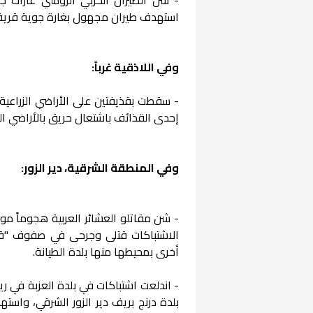
استهدف طيران مجهول بغارة جوية قرية ج
وفي اللاذقية غرباً:
- سقطت بقذيفتين على الأراضي الزراعية
إحدى القذائف باشتعال حريق بالأراضي الز
وفي المنطقة الشرقية، دير الزور:
- شن مقاتلو العشائر العربية هجوماً مو
الاشتباكات قتلى وجرحى في صفوف "قسد
أخرى بمحيطها منها بلدة الطيانة.
- اندلعت اشتباكات في بلدة العزبة في 
بلدة درنج بريف دير الزور الشرقي، واس