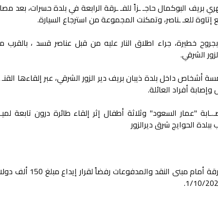
ري بريف البوكمال حاجـ ـزاً للفـ ـرقة الرابعة في بلدة حسرات، بعد مصاد
إتاوة للعـ ـناصر، وتمكنت المجموعة من استرجاع السيارة.
بجروح خطيرة، جراء اطلاق النار عليه من قبل عناصر قسد ، بالقرب م
زور الشرقي.
أشخاص داخل بلدة ذيبان بريف دير الزور الشرقي، عبر إلقاءها القنـ ـ
وإصابة أفراد العائلة.
ـابة "عمار السعود" وثلاثة أطفال إثر إلقاء طائرة درون تابعة لميـ.ـل
بلدة الحوايج شرق ديرالزور
- إضراب واعتصام للصرافين في مدينة الرقة أمام مبنى النقد والمد