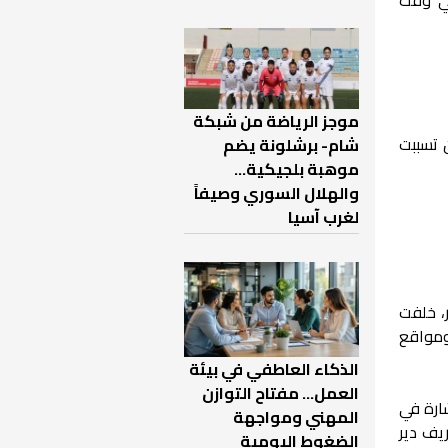
موجز الرياضة من شبكة
 تسببت
شام- برشلونة يضم
موهبة بلجيكية...
والهلال السوري وصيفاً
لغرب آسيا
، خلفت
ومواقع
الذكاء العاطفي في بيئة
العمل… مفتاح التوازن
ارة في
المهني ومواجهة
يف دير
الضغوط اليومية