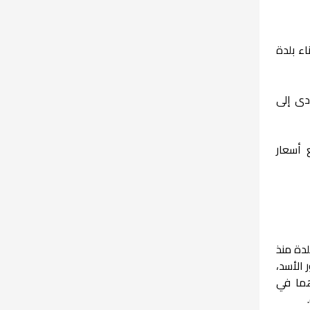
ء بلدة
دى إلى
 أسعار
دة منذ
 الأسد،
هما في