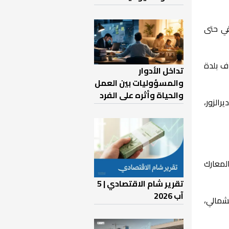
قي حتى
ف بلدة
تداخل الأدوار
والمسؤوليات بين العمل
والحياة وأثره على الفرد
رالزور،
المعارك
تقرير شام الاقتصادي | 5
آب 2026
لشمالي،