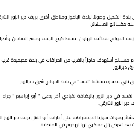
بلدة الشحيل وصولاً لبلدة الباغوز ومناطق أخرى بريف دير الزور الشر
نه مقـ.ـاتلو العـ.ـشائر،
ة الحوايج بقذائف الهاون محيط كوع الرغيب وجسر الميادين وأطرا
 مسـ.ـلح أستهدف حاجزاً بالقرب من الحراقات في بلدة محيميدة غرب دي
 ديرالزور
 ناري مصدره ميليشيا "قسد" في بلدة الحوايج شرق ديرالزور
 لقسد في دير الزور، بالإضافة لقيادي آخر يدعى " أبو إبراهيم " جراء 
دير الزور الشرقي.
شائر وقوات سوريا الديمقراطية على أطراف أبو النيتل بريف دير الزور ا
 بعد تعرض رتل عسكري لها لهجوم في المنطقة.