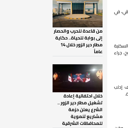
قي، في
من قاعدة للحرب والحصار
إلى بوابة للحياة.. حكاية
مطار دير الزور خلال 14
السكنية
عاماً
، جراء
ف إدلب
.
خلال احتفالية إعادة
تشغيل مطار دير الزور ..
الشرع يعلن حزمة
مشاريع تنموية
للمحافظات الشرقية
في وقت