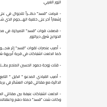
الزور الغربي.
- فرضت "قسد" حظـ.ـراً للتجوال في على 
إشعاراً آخر على خلفية الهـ.ـجوم الذي شـ.ـ
- قصفت قوات "قسد" التمركزة في مدرس
الحوايج شرق ديرالزور.
- أصيب عنصرات لقوات "قسد" إثر هجـ.ـوم
كما اندلعت اشتباكات في قرية أبريهة شرق
- قتلت زوجة حمود الحسين الملحم بطـ.ـلق
- أصيب القيادي المدعو " انكيل " التابع
الدائرة مع مقاتلي قوات العشائر في بريف 
- اندلعت اشتباكات عنيفة بين مقاتلي الع
وكانت شنت "قسد" حملة دهم واعتقالات