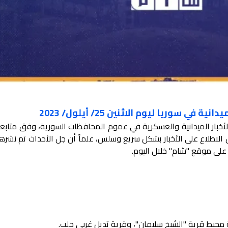
ي سوريا ليوم الاثنين 25/ أيلول/ 2023
خبار الميدانية والعسكرية في عموم المحافظات السورية، وفق متابع
ل الاطلاع على الأخبار بشكل سريع وسلس، علماً أن جل الأحداث تم نشر
 على موقع "شام" خلال اليوم.
حيط قرية "الشيخ سليمان"، وقرية تديل غربي حلب.