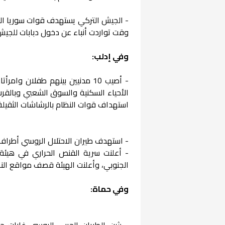
- الجيش التركي يستهدف قوات سوريا الد
وقت تواردت أنباء عن دخول دبابات للجيش
وفي إدلب:
- أصيب 10 مدنيين بينهم طفلان
الأحياء السكنية والسوق الشعبي وبالقر
استهداف قوات النظام بالرشاشات الثقيلة
- استهدف طيران الاحتلال الروسي أطراف 
- أعلنت سرية القنص الحراري في هيئة
الجنوبي، وأعلنت الهيئة قصف مواقع الن
وفي حماة:
- شن الطيران الحربي الروسي غارات 