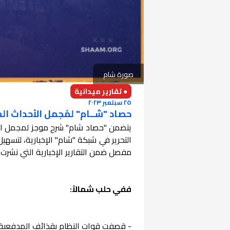
صورة شام
● تقارير ميدانية
٢٥ سبتمبر ٢٠٢٣
حصاد "شــام" لمُجمل الأحداث الميدانية ف
يتضمن "حصاد شام" شرح موجز لمجمل الأ
التحرير في شبكة "شام" الإخبارية، لتسهي
مفصل ضمن التقارير الإخبارية التي نشرت
ففي حلب شمالاً:
- قصفت قوات النظام بقذائف المدفعية م