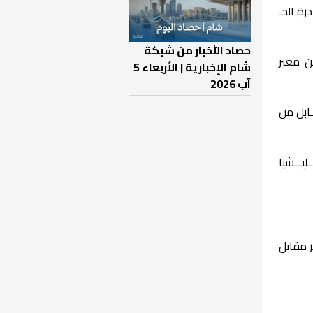
رة الحـ
حصاد الأخبار من شبكة
ن معبر
شام الإخبارية | الأربعاء 5
آب 2026
ابل من
يـ.ـشيا
فوعات رفضاً لقرار إيداع مبلغ 150 ألف دولار مقابل