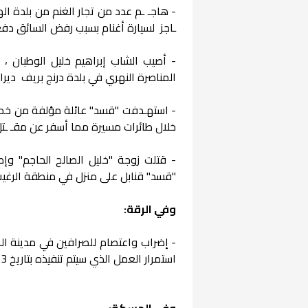
- هاجـ ـم عدد من تجار الغنم من بلدة اله
ـاجز لسيارة أغنام بسبب رفض السائق دفع 
- أصيب الشاب إبراهيم خليل الوطبان ، 
المناصرة النهري في بلدة درنج بريف ديرال
- استهـدفت "قسد" عائلة مؤلفة من خمسة 
خلال طائرات مسيرة مما أسفر عن مقـ ـتل 
- قتلت زوجة "خليل الصالح الحاجم" وإصـ.
"قسد" قنابل على منزل في منطقة الرغيب ب
وفي الرقة:
استمرار العمل الذي سيتم تنفيذه بتاريخ 1/10/2023.
وفي الحسكة: