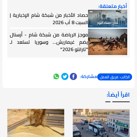
أخبار متعلقة:
حصاد الأخبار من شبكة شام الإخبارية |
السبت 8 آب 2026
موجز الرياضة من شبكة شام - أرسنال
يضم غيماريش... وسوريا تستعد لـ
"تارانتو 2026"
مشاركة:
الكاتب: فريق العمل
اقرأ أيضاً:
ـــــــ ــ