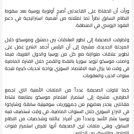
ورأت أن الحفاظ على القاعدتين أصبح أولوية روسية بعد سقوط
النظام السابق نظراً لما تمثلانه من أهمية استراتيجية في دعم
النفوذ الروسي في المنطقة.
وتطرقت الصحيفة إلى تطور العلاقات بين دمشق وموسكو خلال
المرحلة الجديدة، مشيرة إلى أن الرئيس أحمد الشرع عمل على
تطوير علاقات متوازنة مع كل من روسيا والدول الغربية، فيما
واصلت موسكو تزويد سوريا بالنفط والقمح خلال الفترة الماضية
في وقت ما يزال فيه الاقتصاد السوري يواجه تحديات كبيرة نتيجة
سنوات الحرب والعقوبات.
كما تناولت الصحيفة عدداً من الملفات الأمنية التي تجمع
الطرفين، مشيرة إلى استمرار اهتمام موسكو بمتابعة نشاط
مقاتلين ينحدر بعضهم من جمهوريات سوفييتية سابقة وشاركوا
في النزاع السوري خلال السنوات الماضية، في وقت تستضيف فيه
روسيا بشار الأسد وعدداً من أفراد عائلته وشخصيات من النظام
السابق، وهي ملفات ترى الصحيفة أنها تفرض استمرار قنوات
التواصل والتنسيق بين الجانبين.