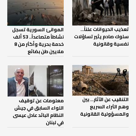
تعذيب الحيوانات علناً…
الموانئ السورية تسجل
سلوك صادم يثير تساؤلات
نشاطاً متصاعداً.. 53 ألف
نفسية وقانونية
خدمة بحرية وأكثر من 8
ملايين طن بضائع
التنقيب عن الآثار… بين
معلومات عن توقيف
وهم الثراء السريع
اللواء السابق في جيش
والمسؤولية القانونية
النظام البائد عادل عيسى
في لبنان