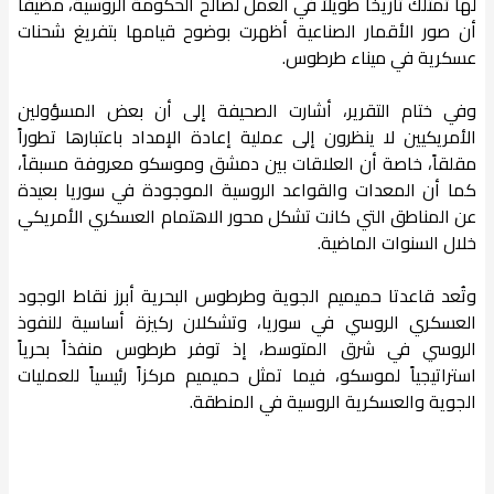
لها تمتلك تاريخاً طويلاً في العمل لصالح الحكومة الروسية، مضيفاً
أن صور الأقمار الصناعية أظهرت بوضوح قيامها بتفريغ شحنات
عسكرية في ميناء طرطوس.
وفي ختام التقرير، أشارت الصحيفة إلى أن بعض المسؤولين
الأمريكيين لا ينظرون إلى عملية إعادة الإمداد باعتبارها تطوراً
مقلقاً، خاصة أن العلاقات بين دمشق وموسكو معروفة مسبقاً،
كما أن المعدات والقواعد الروسية الموجودة في سوريا بعيدة
عن المناطق التي كانت تشكل محور الاهتمام العسكري الأمريكي
خلال السنوات الماضية.
وتُعد قاعدتا حميميم الجوية وطرطوس البحرية أبرز نقاط الوجود
العسكري الروسي في سوريا، وتشكلان ركيزة أساسية للنفوذ
الروسي في شرق المتوسط، إذ توفر طرطوس منفذاً بحرياً
استراتيجياً لموسكو، فيما تمثل حميميم مركزاً رئيسياً للعمليات
الجوية والعسكرية الروسية في المنطقة.