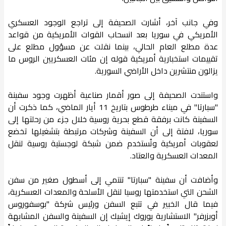
وفي جانب آخر، أشارت الصحيفة إلى تراجع الوجود العسكري
الأمريكي في سوريا بعد انسحاب القوات الأمريكية من قواعد
عدة مطلع العام الحالي، بينما نقلت عن مسؤول مطلع على
تقييمات استخبارية أمريكية قوله إن مئات العسكريين الروس ما
يزالون منتشرين داخل الأراضي السورية.
واستندت الصحيفة إلى صور أقمار صناعية أظهرت وجود سفينة
"سبارتا" في ميناء طرطوس بتاريخ 11 أيار الماضي، كما ذكرت أن
السفينة كانت برفقة قطع بحرية روسية خلال جزء من رحلتها إلى
سوريا، لافتة إلى أن السفينة وشركات مرتبطة بتشغيلها تخضع
لعقوبات أمريكية وتُستخدم ضمن شبكة لوجستية روسية لنقل
المعدات العسكرية والعتاد.
وأضافت أن سفينة "سبارتا" تنتمي إلى أسطول صغير من سفن
الشحن التي استخدمتها روسيا لنقل الأسلحة والمعدات العسكرية،
فيما قال الخبير في تتبع السفن ورئيس شركة "بوسفوروس
أوبزرفر" الاستشارية يوروك إيشيك إن السفينة والسفن المشابهة