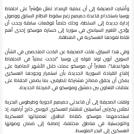
وأشارت الصحيفة إلى أن عملية الإمداد تمثل مؤشراً على احتفاظ
روسيا باستخدام قاعدة حميميم رغم سقوط النظام السابق ووصول
إدارة جديدة إلى السلطة، وذلك خلافاً لتوقعات سابقة رجحت أن
يؤدي التغيير السياسي في سوريا إلى خسارة موسكو إحدى أهم
نقاط نفوذها العسكرية في المنطقة.
وفي هذا السياق، نقلت الصحيفة عن الباحث المتخصص في الشأن
السوري آرون لوند قوله إن روسيا "نجحت عملياً في الاحتفاظ
بقواعدها"، معتبراً أن موسكو عملت خلال الأشهر الماضية على
إقناع القيادة السورية الجديدة بأن استمرار وجودها العسكري
يمكن أن يحقق مصالح مشتركة للطرفين، بما يضمن الحفاظ على
علاقات التعاون بين دمشق وموسكو في المرحلة الجديدة.
ولفتت الصحيفة إلى أن قاعدتي حميميم الجوية وطرطوس البحرية
تمثلان ركيزتين أساسيتين للانتشار العسكري الروسي خارج أراضيه، إذ
تستخدمهما موسكو كنقاط انطلاق لعملياتها العسكرية
واللوجستية في مناطق مختلفة، إضافة إلى ضمان وصولها
العسكري إلى البحر المتوسط.