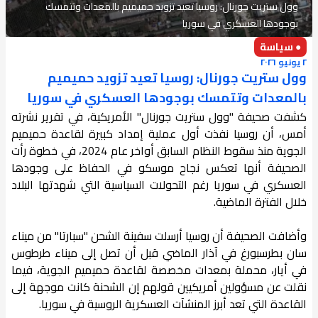
وول ستريت جورنال: روسيا تعيد تزويد حميميم بالمعدات وتتمسك
بوجودها العسكري في سوريا
● سياسة
٢ يونيو ٢٠٢٦
وول ستريت جورنال: روسيا تعيد تزويد حميميم
بالمعدات وتتمسك بوجودها العسكري في سوريا
كشفت صحيفة "وول ستريت جورنال" الأمريكية، في تقرير نشرته
أمس، أن روسيا نفذت أول عملية إمداد كبيرة لقاعدة حميميم
الجوية منذ سقوط النظام السابق أواخر عام 2024، في خطوة رأت
الصحيفة أنها تعكس نجاح موسكو في الحفاظ على وجودها
العسكري في سوريا رغم التحولات السياسية التي شهدتها البلاد
خلال الفترة الماضية.
وأضافت الصحيفة أن روسيا أرسلت سفينة الشحن "سبارتا" من ميناء
سان بطرسبورغ في آذار الماضي قبل أن تصل إلى ميناء طرطوس
في أيار، محملة بمعدات مخصصة لقاعدة حميميم الجوية، فيما
نقلت عن مسؤولين أمريكيين قولهم إن الشحنة كانت موجهة إلى
القاعدة التي تعد أبرز المنشآت العسكرية الروسية في سوريا.