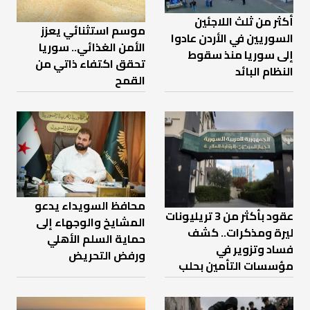
أكثر من ثلث اللاجئين
موسم استثنائي يعزز
السوريين في الأردن عادوا
الأمن الغذائي.. سوريا
إلى سوريا منذ سقوط
تحقق اكتفاء ذاتي من
النظام البائد
القمح
محافظ السويداء يدعو
عقود بأكثر من 3 تريليونات
المشايخ والوجهاء إلى
ليرة ومذكرات.. كشف
حماية السلم الأهلي
فساد وتزوير في
ورفض التحريض
مؤسسات التأمين بحلب