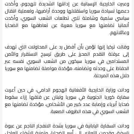
وعبرت الخارجية الإسبانية عن إدانتها الشديدة للهجوم، وأكدت
دعمها لسيادة سوريا واستقلالها ووحدة أراضيها، ولعملية انتقال
سياسي سلمية وشاملة تلبي تطلعات الشعب السوري، وأكدت
ألمانيا تضامنها مع سوريا معربة عن تعاطفها مع الضحايا
وعائلاتهم.
وقالت تركيا إنها تؤمن بأن أفضل رد على المحاولات التي تهدف
إلى عرقلة التقدم المحرز على طريق ترسيخ الاستقرار والأمن
المستدامين في سوريا سيكون من الشعب السوري نفسه عبر
الحفاظ على وحدته وتضامنه، مؤكدة مواصلة تضامنها مع سوريا
خلال هذه المرحلة.
ودانت وزارة الخارجية الأفغانية الهجوم الدامي، في حين أعربت
سفارة كوريا الجنوبية في سوريا ولبنان عن قلقها إزاء سقوط
ضحايا أبرياء وإصابة عدد كبير من الأشخاص، مؤكدة تضامنها مع
الشعب السوري في هذه الظروف الصعبة.
ودانت السفارة اليابانية في سوريا بشدة الانفجار الناجم عن عبوة
ناسفة، وقدمت التعازي إلى أسر الضحايا، متمنية الشفاء العاجل