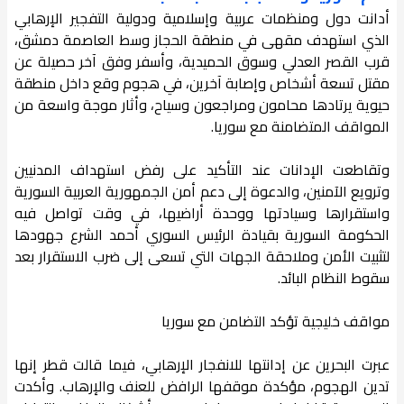
أدانت دول ومنظمات عربية وإسلامية ودولية التفجير الإرهابي
الذي استهدف مقهى في منطقة الحجاز وسط العاصمة دمشق،
قرب القصر العدلي وسوق الحميدية، وأسفر وفق آخر حصيلة عن
مقتل تسعة أشخاص وإصابة آخرين، في هجوم وقع داخل منطقة
حيوية يرتادها محامون ومراجعون وسياح، وأثار موجة واسعة من
المواقف المتضامنة مع سوريا.
وتقاطعت الإدانات عند التأكيد على رفض استهداف المدنيين
وترويع الآمنين، والدعوة إلى دعم أمن الجمهورية العربية السورية
واستقرارها وسيادتها ووحدة أراضيها، في وقت تواصل فيه
الحكومة السورية بقيادة الرئيس السوري أحمد الشرع جهودها
لتثبيت الأمن وملاحقة الجهات التي تسعى إلى ضرب الاستقرار بعد
سقوط النظام البائد.
مواقف خليجية تؤكد التضامن مع سوريا
عبرت البحرين عن إدانتها للانفجار الإرهابي، فيما قالت قطر إنها
تدين الهجوم، مؤكدة موقفها الرافض للعنف والإرهاب. وأكدت