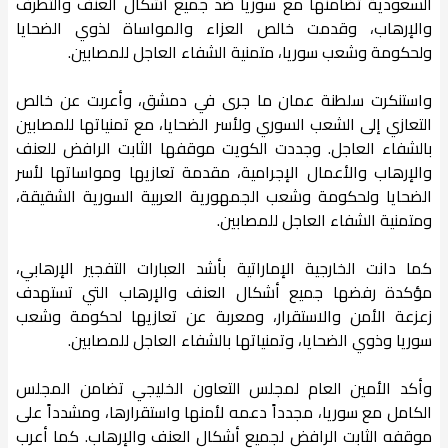
السعودية تضامنها مع سوريا ضد جميع أشكال العنف والتطرف
والإرهاب، وقدمت خالص العزاء والمواساة لذوي الضحايا
ولحكومة وشعب سوريا، متمنية الشفاء العاجل للمصابين.
واستنكرت سلطنة عمان ما جرى في دمشق، وأعربت عن خالص
التعازي إلى الشعب السوري ولأسر الضحايا، مع تمنياتها للمصابين
بالشفاء العاجل. وجددت الكويت موقفها الثابت الرافض للعنف
والإرهاب والأعمال الإجرامية، مقدمة تعازيها ومواساتها لأسر
الضحايا ولحكومة وشعب الجمهورية العربية السورية الشقيقة،
ومتمنية الشفاء العاجل للمصابين.
كما دانت الخارجية الإماراتية بأشد العبارات التفجير الإرهابي،
مؤكدة رفضها جميع أشكال العنف والإرهاب التي تستهدف
زعزعة الأمن والاستقرار، ومعربة عن تعازيها لحكومة وشعب
سوريا وذوي الضحايا، وتمنياتها بالشفاء العاجل للمصابين.
وأكد الأمين العام لمجلس التعاون الخليجي تضامن المجلس
الكامل مع سوريا، مجدداً دعمه لأمنها واستقرارها، ومشدداً على
موقفه الثابت الرافض لجميع أشكال العنف والإرهاب. كما أعرب