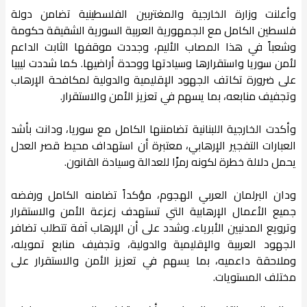
وأعلنت وزارة الخارجية والمغتربين الفلسطينية تضامن دولة
فلسطين الكامل مع الجمهورية العربية السورية الشقيقة حكومة
وشعباً في هذا المصاب الأليم، وجددت موقفها الثابت الداعم
لأمن سوريا واستقرارها وسيادتها ووحدة أراضيها. كما شددت ليبيا
على ضرورة تكاتف الجهود الإقليمية والدولية لمكافحة الإرهاب
وتجفيف منابعه، بما يسهم في تعزيز الأمن والاستقرار.
وأكدت الخارجية اللبنانية تضامننها الكامل مع سوريا، ودانت بأشد
العبارات التفجير الإرهابي، معتبرة أن استهداف محيط قصر العدل
يحمل دلالة خطرة لكونه رمزًا للعدالة وسيادة القانون.
ودان البرلمان العربي الهجوم، مؤكداً تضامنه الكامل ورفضه
جميع الأعمال الإرهابية التي تستهدف زعزعة الأمن والاستقرار
وترويع المدنيين الأبرياء. وشدد على أن الإرهاب آفة تتطلب تضافر
الجهود العربية والإقليمية والدولية، وتجفيف منابع تمويله،
وملاحقة داعميه، بما يسهم في تعزيز الأمن والاستقرار على
مختلف المستويات.