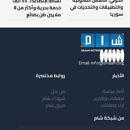
الدولي: الأسس القانونية
نشاطاً متصاعداً.. 53 ألف
والتطبيقات والتحديات في
خدمة بحرية وأكثر من 8
سوريا
ملايين طن بضائع
Email:
info@shaam.org
الأخبار
روابط مختصرة
أخبار سياسة
من نحن
تحقيقات وتقارير
شهداء شام
آراء ومقالات
فريق شام
من شبكة شام