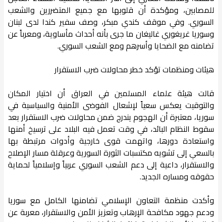
للمصابين، ومؤكدة أن قلوبها مع جميع المتضررين والشعب
السوري. وفي موقف كندي مبكر، وصف سفير كندا لدى لبنان
وسوريا غريغوري غاليغان ما جرى بأنه أحداث مأساوية، ومعرباً عن
تضامنه مع الضحايا وأسرهم ومع الشعب السوري.
هيئات ومنظمات تؤكد خطر محاولات ضرب الاستقرار
قالت هيئة علماء المسلمين في العراق أن اختيار المكان
والتوقيت يعكس سعياً لإشعال الفوضى الأمنية والسياسية في
سوريا، معتبرة أن الهجوم يندرج ضمن محاولات ضرب الاستقرار بعد
سقوط النظام البائد، في وقت تعمل فيه البلاد على ترسيخ أمنها
واستعادة دورها، واتهمت قوى خارجية وأدوات مرتبطة بها
بالسعي إلى تشويه مكتسبات الثورة السورية وعرقلة مسار الإصلاح
والاستقرار، داعية إلى دعم الشعب السوري عربياً وإسلامياً لحماية
حقوقه ومساره الجديد.
وأكدت منظمة التعاون الإسلامي تضامنها الكامل مع سوريا
ودعم جهود مكافحة الإرهاب وتعزيز الأمن والاستقرار، معربة عن