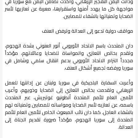
ودانت اليمن التفجير الإرهابي، وأكدت تضامن اليمن مع سوريا في
مواجهة كل ما يهدد أمنها واستقرارها، معربة عن تعازيها لأسر
الضحايا وتمنياتها بالشفاء للمصابين.
مواقف دولية تدعو إلى العدالة وترفض العنف
دان المتحدث باسم الاتحاد الأوروبي أنور العنوني بشدة الهجوم،
وتقدم بخالص التعازي والمواساة للضحايا وعائلاتهم، مؤكداً
مجدداً التزام الاتحاد الأوروبي بدعم انتقال سلمي وشامل في
سوريا ورفضه لجميع أشكال العنف.
وأعربت السفارة البلجيكية في سوريا ولبنان عن إدانتها للعمل
الإرهابي وتقدمت بخالص التعازي إلى الضحايا وذويهم، وأعرب
الأمين العام للأمم المتحدة أنطونيو غوتيريش، عبر المتحدث
باسمه، عن تعازيه لأسر الضحايا ومواساته للمصابين وتمنياته لهم
بالشفاء العاجل. كما دان نائب المبعوث الخاص للأمين العام للأمم
المتحدة إلى سوريا الهجوم، مؤكداً ضرورة تقديم الجناة إلى
العدالة.