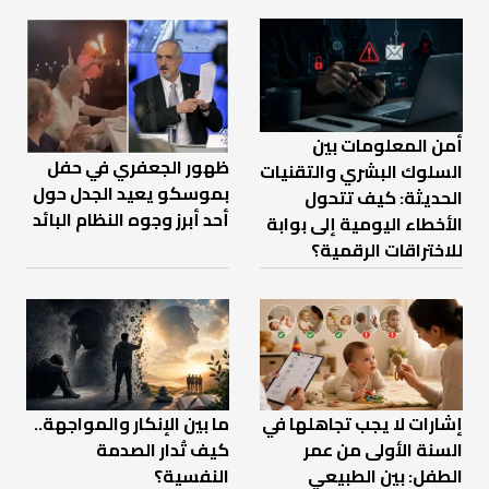
أمن المعلومات بين
ظهور الجعفري في حفل
السلوك البشري والتقنيات
بموسكو يعيد الجدل حول
الحديثة: كيف تتحول
أحد أبرز وجوه النظام البائد
الأخطاء اليومية إلى بوابة
للاختراقات الرقمية؟
إشارات لا يجب تجاهلها في
ما بين الإنكار والمواجهة..
السنة الأولى من عمر
كيف تُدار الصدمة
الطفل: بين الطبيعي
النفسية؟