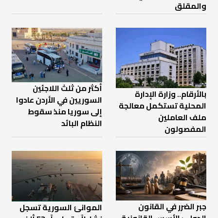
والمقلق
أكثر من ثلث اللاجئين
بالأرقام.. وزارة الإدارة
السوريين في الأردن عادوا
المحلية تستكمل معالجة
إلى سوريا منذ سقوط
ملف العاملين
النظام البائد
المفصولون
جبر الضرر في القانون
الموانئ السورية تسجل