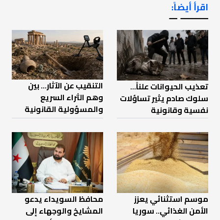
اقرأ أيضاً:
ـــــــ ــ
التنقيب عن الآثار… بين
تعذيب الحيوانات علناً…
وهم الثراء السريع
سلوك صادم يثير تساؤلات
والمسؤولية القانونية
نفسية وقانونية
موسم استثنائي يعزز
محافظ السويداء يدعو
الأمن الغذائي.. سوريا
المشايخ والوجهاء إلى