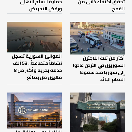
تحقق اكتفاء ذاتي من
حماية السلم الأهلي
القمح
ورفض التحريض
الموانئ السورية تسجل
أكثر من ثلث اللاجئين
نشاطاً متصاعداً.. 53 ألف
السوريين في الأردن عادوا
خدمة بحرية وأكثر من 8
إلى سوريا منذ سقوط
ملايين طن بضائع
النظام البائد