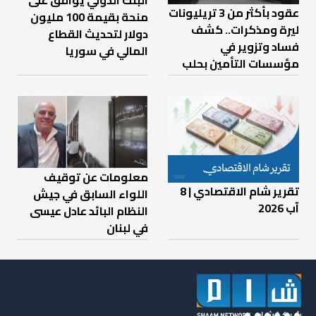
البنك الدولي يوافق على
عقود بأكثر من 3 تريليونات
منحة بقيمة 100 مليون
ليرة ومذكرات.. كشف
دولار لتحديث القطاع
فساد وتزوير في
المالي في سوريا
مؤسسات التأمين بحلب
معلومات عن توقيف
تقرير شام الاقتصادي | 8
اللواء السابق في جيش
آب 2026
النظام البائد عادل عيسى
في لبنان