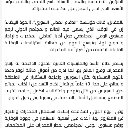
الشؤون الاجتماعية والعمل الأستاذ ياسر الأحمد، والنقيب مؤيد
الأسعد الذي ادعى العمل على مكافحة المخدرات.
بالمقابل، قالت مؤسسة "الدفاع المدني السوري"، (الخوذ البيضاء)
إن في الوقت الذي يسعى فيه العالم والمجتمع الدولي لرفع
مستوى الوعي المجتمعي حول أضرار تعاطي المخدرات والإتجار
والترويج لها، وترسيخ الفهم عن فعالية استراتيجيات الوقاية
الفاعلة للتخفيف من أضرار آفة المخدرات.
يستمر نظام الأسد والمليشيات العابرة للحدود الداعمة له بإنتاج
المخدرات وغزو العالم بها لما تدره من أموالٍ طائلة توفر دعماً
لآلتهم العسكرية لقتل السوريين وزعزعة الاستقرار في المنطقة
والعالم، على مدار 13 عاماً لم يتوانَ نظام الأسد عن ارتكاب الجرائم
بحق السوريين من قتل وتهجير واعتقالات، ليكمل إجرامه بتخريب
المجتمع ومستقبل الأجيال القادمة، في سوريا وفي دول الجوار.
وفي اليوم الدولي لمكافحة إساءة استعمال المخدرات والاتجار
غير المشروع بها، أكدت على أهمية الاستثمار في جهود الوقاية
ورفع مستوى الوعي المجتمعي بخطر المخدرات على المجتمعات