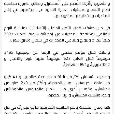
والشعوب وأثرها المدمر على المستقبل، ونطالب بضرورة محاسبة
نظام الأسد والمليشيات العابرة للحدود على جرائمهم في إنتاج
المخدرات والاتجار غير المشروع بها.
في حين كشفت قوى الأمن الداخلي (الأسايش)، بمناسبة اليوم
العالمي لمكافحة المخدرات، عن إحصائية سنوية تضمنت 2387
ملفاً لتجارة وترويج وتعاطي المخدرات في شمال وشرق سوريا.
وأعلنت خلال مؤتمر صحفي في الرقة، عن توقيفها 3485
موقوفاً خلال العام، 623 موقوفاً منهم للبيع والاتجار، و
1002مروجاً، و1851 متعاطياً.
وصادرت الأسايش أكثر من ثلاثة ملايين حبة كبتاجون، و 41 كيلو
من مادة الكريستال الميث المخدرة، وأكثر من 270 كيلو من
الحشيش، وكميات أخرى من السجائر والهيرويين والكوكائيين
وبذور وشتلات الحشيش، والإبر المخدرة.
هذا وقال المتحدث باسم الخارجية الأمريكية ماثيو ميلر إنّه في ظل
النظام السوري أصبحت البلاد المنتج والمصدر الرئيسي للكبتاغون