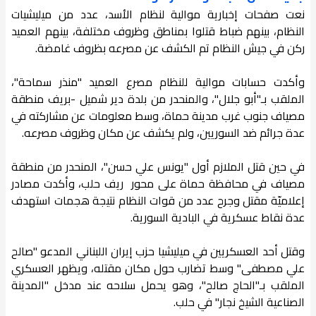
نعت صفحات إخبارية موالية لنظام الأسد، عدد من ميليشيات
النظام، بينهم ضباط قتلوا بمناطق وظروف مختلفة، بينهم العميد
ركن في جيش النظام تم الكشف عن مصرعه بظروف غامضة.
وأكدت حسابات موالية للنظام مصرع العميد "منذر سماحة"،
الملقب بـ"أبو جلال"، والمنحدر من بلدة دير شميل -بريف منطقة
مصياف جنوب غرب مدينة حماة، وسط معلومات عن مشاركته في
عدة جرائم ضد السوريين، ولم يكشف عن مكان وظروف مصرعه.
في حين قتل الملازم أول "يونس علي حسن"، المنحدر من منطقة
مصياف في محافظة حماة على محور ريف حلب، وأكدت مصادر
إعلاميّة مقتل وجرح عدد من قوات النظام نتيجة هجمات استهدف
عدة نقاط عسكرية في البادية السورية.
وقتل أحد العسكريين في ميليشيا حزب إيران اللبناني المدعو "صالح
علي مصطفى" وسط تضارب حول مكان مقتله، ويظهر العسكري
الملقب بـ"الحاج صالح"، وهو يحمل سلاحه عند مدخل "المدينة
الصناعية الشيخ نجار" في حلب.