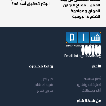
البشر لتحقيق أهدافه؟
العمل… مفتاح التوازن
المهني ومواجهة
الضغوط اليومية
Email:
info@shaam.org
الأخبار
روابط مختصرة
أخبار سياسة
من نحن
تحقيقات وتقارير
شهداء شام
آراء ومقالات
فريق شام
من شبكة شام