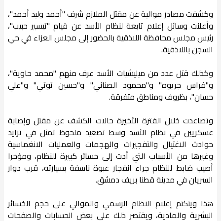
وكشفت مصادر موالية عن مقتل الملازم شرف "أحمد وليد أحمد"،
وأعلنت وسائل إعلام تابعة لنظام الأسد عن قيام "تيسير حبيب"،
رئيس مجلس محافظة اللاذقية بالحضور إلى مجلس العزاء في حي
السجن باللاذقية.
وكذلك قتل عدد من ميليشيات الأسد عرف منهم "محمد حاوية"،
و"فراس جريوه" و"محمود الصناني" و"حسين توتي" و"علي
حسان"، بظروف ومناطق متفرقة.
وتصاعدت خلال الفترة الأخيرة حالات الكشف عن مقتل وإصابة
عسكريين في نظام الأسد وسط تصعيد ملحوظ تمثل في تزايد
حوادث الاغتيال والتفجيرات والهجمات والعمليات الانغماسية
وغيرها من الأسباب التي أدت إلى خسائر كبيرة للنظام، ومؤخرا
أصيب ضابط للنظام جراء انفجار عبوة ناسفة بسيارته، قرب دوار
السريان في مدينة قطنا بريف دمشق.
هذا ويتكتم إعلام النظام الرسمي والموالي على حجم الخسائر
البشرية والمادية، ويقتصر ذلك على بعض الحسابات والصفحات