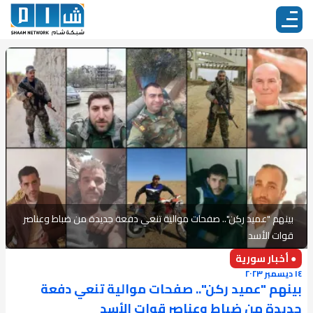
بينهم "عميد ركن".. صفحات موالية تنعي دفعة جديدة من ضباط وعناصر
قوات الأسد
● أخبار سورية
١٤ ديسمبر ٢٠٢٣
بينهم "عميد ركن".. صفحات موالية تنعي دفعة
جديدة من ضباط وعناصر قوات الأسد