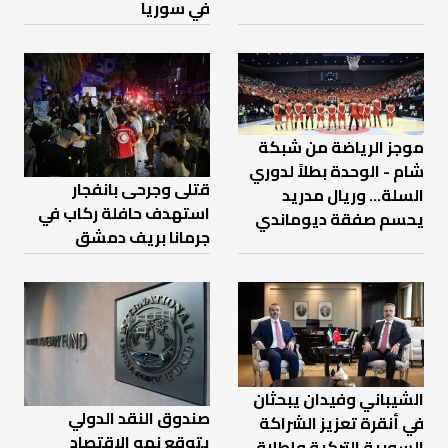
في سوريا
موجز الرياضة من شبكة
شام - الوحدة بطلاً لدوري
قتلى وجرحى بانفجار
السلة... وريال مدريد
استهدف حافلة ركاب في
يحسم صفقة ديوماندي
جرمانا بريف دمشق
الشيباني وفيدان يبحثان
صندوق النقد الدولي
في أنقرة تعزيز الشراكة
يتوقع نمو الاقتصاد
السورية التركية وإطلاق