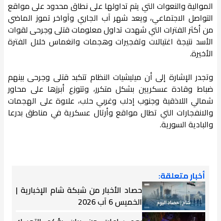
الموالية والنعوات التي يتم تداولها على نطاق محدود على مواقع
التواصل الاجتماعي، ويعد شهر آب الجاري وآواخر تموز الماضي
من أكثر الفترات التي شهدت تداول معلومات قتلى وجرحى لقوات
الأسد نتيجة اغتيالات وتفجيرات وهجمات وانغماس خلال الفترة
الأخيرة.
وتجدر الإشارة إلى أن ميليشيات النظام تتكبد قتلى وجرحى بينهم
ضباط وقادة عسكريين بشكل متكرر، وتتوزع أبرزها على محاور
شمالي اللاذقية وجنوب إدلب وغربي حلب، علاوة على الهجمات
والانفجارات التي تطال مواقع وأرتال عسكرية في مناطق بدرعا
والبادية السورية.
أخبار متعلقة:
حصاد الأخبار من شبكة شام الإخبارية |
الخميس 6 آب 2026