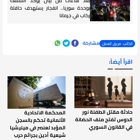
بعد ساعات من بيان يؤكد التمسك
بوحدة سوريا.. انفجار يستهدف حافلة
ركاب في جرمانا
مشاركة:
الكاتب: فريق العمل
اقرأ أيضاً:
ـــــــ ــ
حادثة مقتل الطفلة نور
المحكمة الاتحادية
الدوس تفتح ملف الحضانة
الألمانية تحكم بالسجن
في القانون السوري
المؤبد لعنصر في ميليشيا
شيعية أدين بجرائم حرب