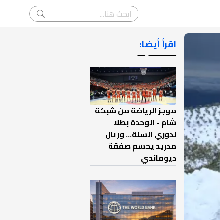
اقرأ أيضاً:
ـــــــ ــ
موجز الرياضة من شبكة
شام - الوحدة بطلاً
لدوري السلة... وريال
مدريد يحسم صفقة
ديوماندي