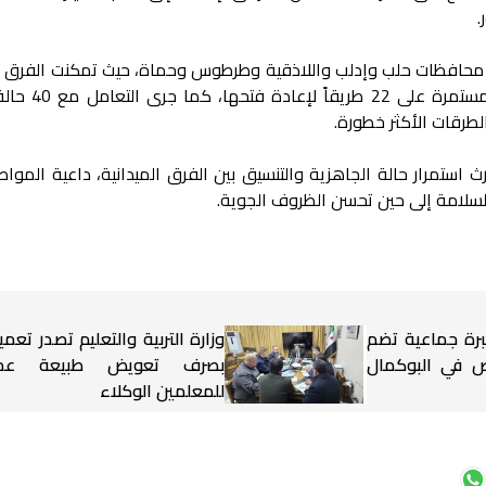
.
ي محافظات حلب وإدلب واللاذقية وطرطوس وحماة، حيث تمكنت الفرق 
45 طريقاً رئيسياً، فيما لا تزال الأعمال م
 استمرار حالة الجاهزية والتنسيق بين الفرق الميدانية، داعية المواط
 السلامة إلى حين تحسن الظروف الجوية.
برة جماعية تضم
وزارة التربية والتعليم تصدر تعميم
شخاص في البوكمال
بصرف تعويض طبيعة عم
للمعلمين الوكلاء