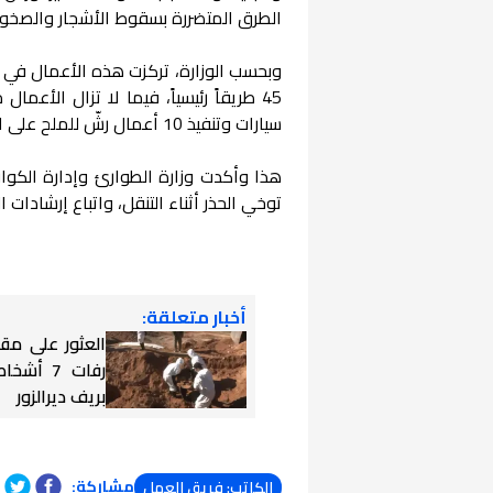
الطرق المتضررة بسقوط الأشجار والصخور
وبحسب الوزارة، تركزت هذه الأعمال ف
سيارات وتنفيذ 10 أعمال رشّ للملح على الطرقات الأكثر خطورة.
هذا وأكدت وزارة الطوارئ وإدارة الكوارث
توخي الحذر أثناء التنقل، واتباع إرشادات
أخبار متعلقة:
العثور على مق
رفات 7 أ
بريف ديرالزور
مشاركة:
الكاتب: فريق العمل