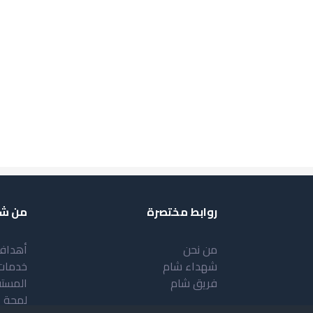
روابط مختصرة
من شب
من نحن
أهداف
شهداء شام
خدمات
فريق شام
المست
لمحة 