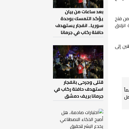
بعد ساعات من بيان
يؤكد التمسك بوحدة
من فتح
سوريا.. انفجار يستهدف
ستمرة على 22 طريقاً لإعادة فتحها، كما جرى التعامل مع 40 حالة انزلاق
حافلة ركاب في جرمانا
نين إلى
قتلى وجرحى بانفجار
استهدف حافلة ركاب في
اً
جرمانا بريف دمشق
ل