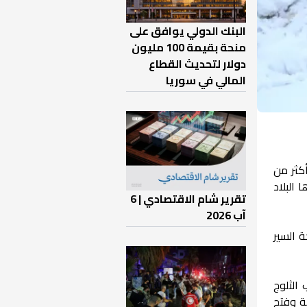
البنك الدولي يوافق على
منحة بقيمة 100 مليون
دولار لتحديث القطاع
المالي في سوريا
فّذت أكثر من
البلاد
تقرير شام الاقتصادي | 6
آب 2026
 السير
الثلوج
قة وفتح