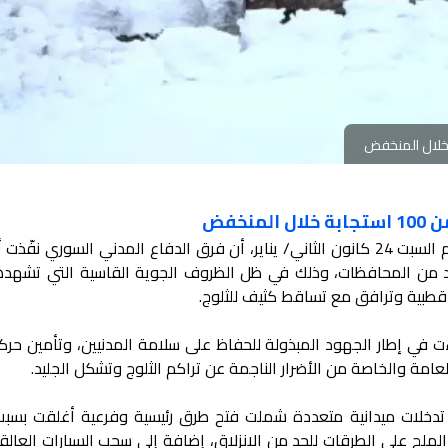
نخفض
أعلنت وزارة الطوارئ وإدارة الكوارث، يوم السبت 24 كانون الثاني/ يناير، أن فرق الدفاع المدني السوري ن
دد من المحافظات، وذلك في ظل الظروف الجوية القاسية التي تشهدها 
طبية وترافق مع تساقط كثيف للثلوج.
 في إطار الجهود المبذولة للحفاظ على سلامة المدنيين، وتأمين حركة
امة والخاصة من الأضرار الناجمة عن تراكم الثلوج وتشكل الجليد.
تدخلات ميدانية متعددة شملت فتح طرق رئيسية وفرعية أغلقت بسبب 
 الملح على الطرقات للحد من الانزلاق، إضافة إلى سحب السيارات العال