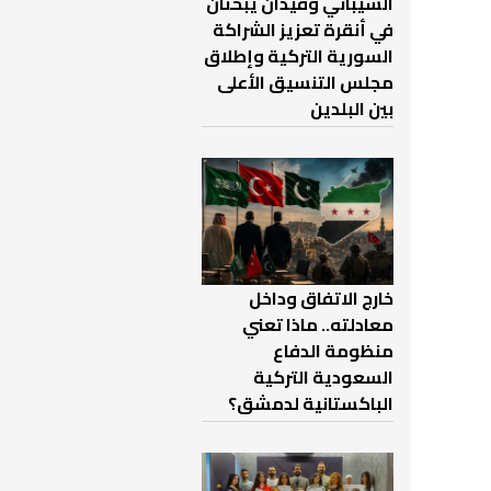
الشيباني وفيدان يبحثان
في أنقرة تعزيز الشراكة
السورية التركية وإطلاق
مجلس التنسيق الأعلى
بين البلدين
خارج الاتفاق وداخل
معادلته.. ماذا تعني
منظومة الدفاع
السعودية التركية
الباكستانية لدمشق؟