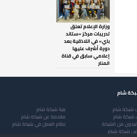
وزارة الإعلام تعلق
تدريبات مركز «ستاند
باي» في اللاذقية بعد
دورة أشرف عليها
إعلامي سابق في قناة
المنار
كة شام
 شبكة شام
بنية شبكة شام
 شبكة شام
مقدمة عن شبكة شام
فيدون من الشبكة
نظام العمل في شبكة شام
عن شبكة شبام