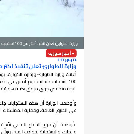
وزارة الطوارئ تعلن تنفيذ أكثر من 100 استجابة خلال المنخفض
● أخبار سورية
٢٤ يناير ٢٠٢٦
وزارة الطوارئ تعلن تنفيذ أكثر من 100 استجابة خلال الم
100 استجابة ميدانية يوم أمس في ع
نتيجة منخفض جوي مرفق بكتلة هوائية ق
وأوضحت الوزارة أن هذه الاستجابات جاءت
على الطرق العامة، وحماية الممتلكات الع
وأوضحت أن فرق الدفاع المدني نفّذت 
والجليد، والاستجابة لحوادث السير، ورشّ