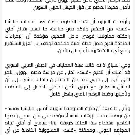
تأمين محيط المخيم من قبل الجيش العربي السوري.
وأوضحت الوزارة أن هذه الخطوة جاءت بعد انسحاب ميليشيا
«قسد» من المخيم وتركه دون حراسة، ما تسبب بفراغ أمني
رافقته محاولات فوضى داخل المخيم، مؤكدة أن الإجراءات
المتخذة تندرج ضمن خطة أمنية محكمة تهدف إلى تعزيز الاستقرار
ومنع أي حالات هروب أو إخلال بالأمن.
وفي السياق ذاته، كانت هيئة العمليات في الجيش العربي السوري
قد أعلنت أن تنظيم «قسد» تخلى عن حراسة مخيم الهول، الأمر
الذي أدى إلى خروج عدد من المحتجزين داخله، مشيرة إلى أن
الجيش سيتعاون مع قوى الأمن الداخلي للدخول إلى المنطقة
وتأمينها وضبط الوضع الأمني بشكل كامل.
ويأتي ذلك بعد أن حذّرت الحكومة السورية، أمس، ميليشيا «قسد»
من توظيف ملف الإرهاب سياسياً، مؤكدة في بيان رسمي رفضها
القاطع استخدام هذا الملف كورقة ابتزاز سياسي أو أمني تجاه
المجتمع الدولي، ومحمّلة «قسد» المسؤولية الكاملة عن أي