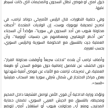
خرق أمني أو فوضى تطال السجون والمخيمات التي كانت تسيطر
عليها.
وفي خلفية التطورات، قال الرئيس الأميركي دونالد ترامب، في
تصريح لصحيفة نيويورك بوست، إن الولايات المتحدة “أحبطت
محاولة هروب من أحد السجون في سوريا”، مؤكداً أن السجناء
“من أخطر الإرهابيين ومعظمهم من جنسيات أوروبية”، وأن
العملية جرت بالتنسيق مع الحكومة السورية والرئيس السوري،
بحسب تعبيره.
وأضاف ترامب أن بلاده “تدخلت سريعاً وأوقفت محاولة الفرار”،
دون الكشف عن تفاصيل إضافية حول موقع السجن أو طبيعة
العملية، في تصريحات تزامنت مع الأنباء عن فوضى أمنية شهدتها
بعض مراكز الاحتجاز في شمال شرقي سوريا بعد انسحاب ميليشيا
«قسد».
وتؤكد وزارة الداخلية أن قوى الأمن تواصل انتشارها داخل المخيم
ومحيطه، بالتنسيق مع الجيش العربي السوري، لضمان حماية
المدنيين، ومنع أي محاولات هروب أو استغلال أمني للوضع