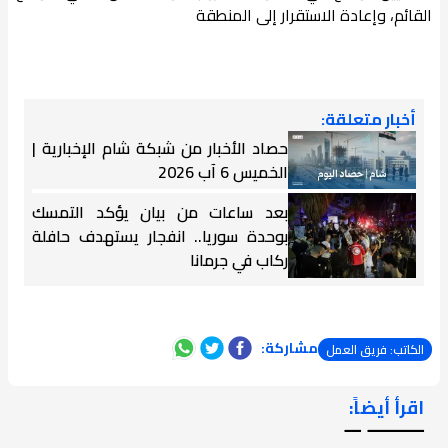
القائم، وإعادة الاستقرار إلى المنطقة
أخبار متعلقة:
حصاد الأخبار من شبكة شام الإخبارية |
الخميس 6 آب 2026
بعد ساعات من بيان يؤكد التمسك
بوحدة سوريا.. انفجار يستهدف حافلة
ركاب في جرمانا
مشاركة:
الكاتب: فريق العمل
اقرأ أيضاً:
ـــــــ ــ