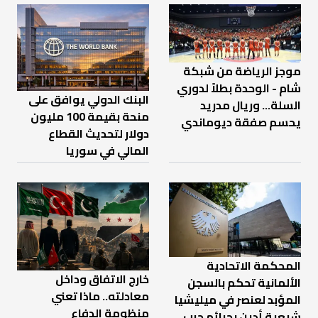
موجز الرياضة من شبكة
شام - الوحدة بطلاً لدوري
البنك الدولي يوافق على
السلة... وريال مدريد
منحة بقيمة 100 مليون
يحسم صفقة ديوماندي
دولار لتحديث القطاع
المالي في سوريا
المحكمة الاتحادية
خارج الاتفاق وداخل
الألمانية تحكم بالسجن
معادلته.. ماذا تعني
المؤبد لعنصر في ميليشيا
منظومة الدفاع
شيعية أدين بجرائم حرب