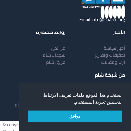
Email:
info@shaam.org
الأخبار
روابط مختصرة
أخبار سياسة
من نحن
تحقيقات وتقارير
شهداء شام
آراء ومقالات
فريق شام
من شبكة شام
أهداف شبكة شام
بنية شبكة شام
يستخدم هذا الموقع ملفات تعريف الارتباط
خدمات شبكة شام
مقدمة عن شبكة شام
لتحسين تجربة المستخدم.
المستفيدون من الشبكة
نظام العمل في شبكة شام
لمحة عن شبكة شبام
موافق
© copyright 2026 All rights reserved.