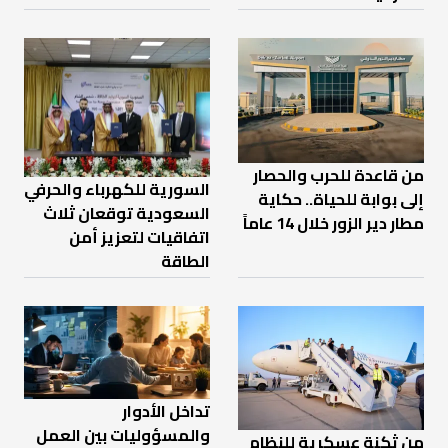
من قاعدة للحرب والحصار
السورية للكهرباء والحرفي
إلى بوابة للحياة.. حكاية
السعودية توقعان ثلاث
مطار دير الزور خلال 14 عاماً
اتفاقيات لتعزيز أمن
الطاقة
تداخل الأدوار
والمسؤوليات بين العمل
من ثكنة عسكرية للنظام