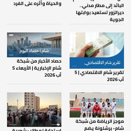
والحياة وأثره على الفرد
البائد إلى مطار مدني..
ديرالزور تستعيد بوابتها
الجوية
حصاد الأخبار من شبكة
شام الإخبارية | الأربعاء 5
تقرير شام الاقتصادي | 5
آب 2026
آب 2026
موجز الرياضة من شبكة
شام- برشلونة يضم
استجابة لمطالب شعبية..