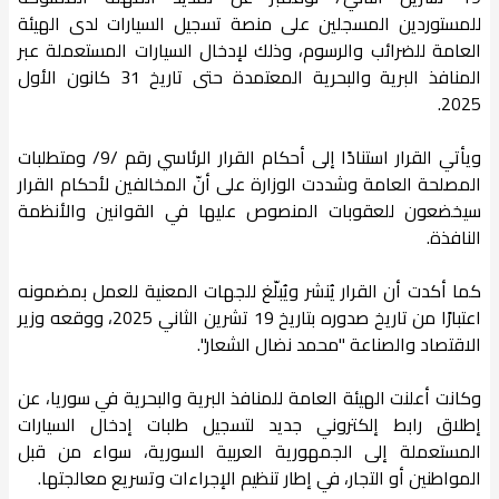
للمستوردين المسجلين على منصة تسجيل السيارات لدى الهيئة
العامة للضرائب والرسوم، وذلك لإدخال السيارات المستعملة عبر
المنافذ البرية والبحرية المعتمدة حتى تاريخ 31 كانون الأول
2025.
ويأتي القرار استنادًا إلى أحكام القرار الرئاسي رقم /9/ ومتطلبات
المصلحة العامة وشددت الوزارة على أنّ المخالفين لأحكام القرار
سيخضعون للعقوبات المنصوص عليها في القوانين والأنظمة
النافذة.
كما أكدت أن القرار يُنشر ويُبلّغ للجهات المعنية للعمل بمضمونه
اعتبارًا من تاريخ صدوره بتاريخ 19 تشرين الثاني 2025، ووقعه وزير
الاقتصاد والصناعة "محمد نضال الشعار".
وكانت أعلنت الهيئة العامة للمنافذ البرية والبحرية في سوريا، عن
إطلاق رابط إلكتروني جديد لتسجيل طلبات إدخال السيارات
المستعملة إلى الجمهورية العربية السورية، سواء من قبل
المواطنين أو التجار، في إطار تنظيم الإجراءات وتسريع معالجتها.