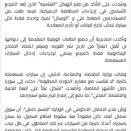
وشددت على التأكد من رقم الهيكل "الشاسيه" الذي يُعد المرجع
الأساسي في إجراءات المطابقة الجمركية، فيما طلبت من
المستخدمين الضغط على زر "الإرسال" لمرة واحدة فقط لكل
سيارة، لتجنّب تكرار البيانات أو تأخير المعالجة.
وأكدت المديرية أن جميع الطلبات الورقية المقدمة إلى ديوانها
لن تُقبل اعتباراً من تاريخ نشر التنويه، وسيتم اعتماد النماذج
الإلكترونية فقط كمرجع رسمي لإجراءات إدخال السيارات
المستعملة.
وقالت وزارة الاقتصاد والصناعة، الاثنين، إن سيارات مستعملة
كثيرة "لا تتناسب مع معايير الجودة المطلوبة"، دخلت إلى سوريا
خلال الأشهر الماضية، وأصبحت "تشكل عبئاً على البنية التحتية
والاقتصاد المحلي"، ما دفع إلى إصدار قرار بمنع استيرادها.
وبيّن مدير الاتصال الحكومي في الوزارة "قاسم كامل"، أن سوق
شمال البلاد كان مفتوحاً بعد سقوط النظام السابق، ما سمح
باستيراد أعداد كبيرة من السيارات عبر تلك المناطق، في ظل غياب
القيود الجمركية المعقدة والرسوم المرتفعة التي كانت مفروضة