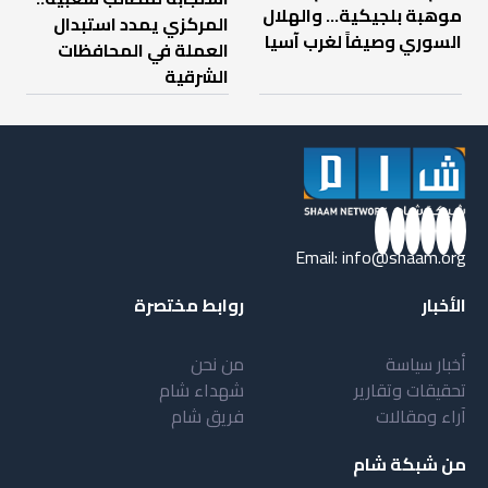
موهبة بلجيكية... والهلال
المركزي يمدد استبدال
السوري وصيفاً لغرب آسيا
العملة في المحافظات
الشرقية
Email:
info@shaam.org
الأخبار
روابط مختصرة
أخبار سياسة
من نحن
تحقيقات وتقارير
شهداء شام
آراء ومقالات
فريق شام
من شبكة شام