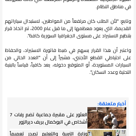
في مناطق النظام.
وتابع: "لأن الطلب كان مرتفعاً من المواطنين، لاستبدال سياراتهم
القديمة، التي يعود معظمها إلى ما قبل عام 2000، تم اتخاذ قرار
بتنظيم الاستيراد على مستوى الجغرافيا السورية كافة".
واعتبر أن هذا القرار يسهم في ضبط فاتورة الاستيراد، والحفاظ
على احتياطي القطع الأجنبي، مشيراً إلى أن "العدد الحالي من
السيارات المستوردة، أو المتوقع دخوله، يعد كافياً، قياساً بالبنية
التحتية وعدد السكان".
أخبار متعلقة:
العثور على مقبرة جماعية تضم رفات 7
أشخاص في البوكمال بريف ديرالزور
وزارة التربية والتعليم تصدر تعميماً