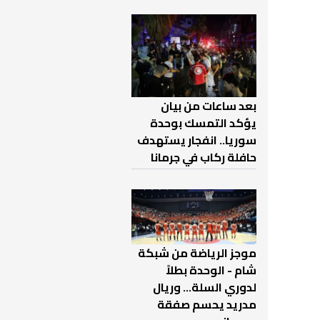
بعد ساعات من بيان
يؤكد التمسك بوحدة
سوريا.. انفجار يستهدف
حافلة ركاب في جرمانا
موجز الرياضة من شبكة
شام - الوحدة بطلاً
لدوري السلة... وريال
مدريد يحسم صفقة