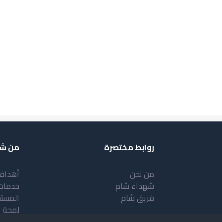
روابط مختصرة
من شب
من نحن
أهداف
شهداء شام
خدمات
فريق شام
المست
لمحة 