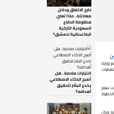
خارج الاتفاق وداخل
معادلته.. ماذا تعني
منظومة الدفاع
السعودية التركية
الباكستانية لدمشق؟
ن
ع وزارة
تغطيات
اختبارات صادمة.. هل
أصبح الذكاء الاصطناعي
يخدع البشر لتحقيق
ث سيتم
أهدافه؟
الخطوة
ية وكل