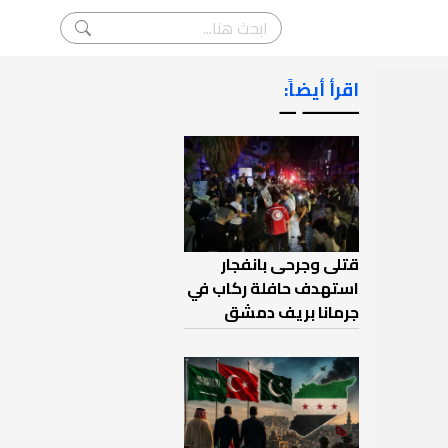
اقرأ أيضاً:
ـــــــ ــ
قتلى وجرحى بانفجار
استهدف حافلة ركاب في
جرمانا بريف دمشق