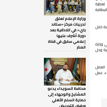
 تغطية
الوصول إليه من خلال نظام "IP" الخاص بالبطاقة
وزارة الإعلام تعلق
تدريبات مركز «ستاند
ة خلال
باي» في اللاذقية بعد
دورة أشرف عليها
إعلامي سابق في قناة
 وزارة
المنار
ية وحل
 العمل
اء عمل
محافظ السويداء يدعو
المشايخ والوجهاء إلى
حماية السلم الأهلي
ورفض التحريض