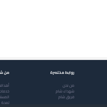
روابط مختصرة
من شب
من نحن
أهداف
شهداء شام
خدمات
فريق شام
المست
لمحة 