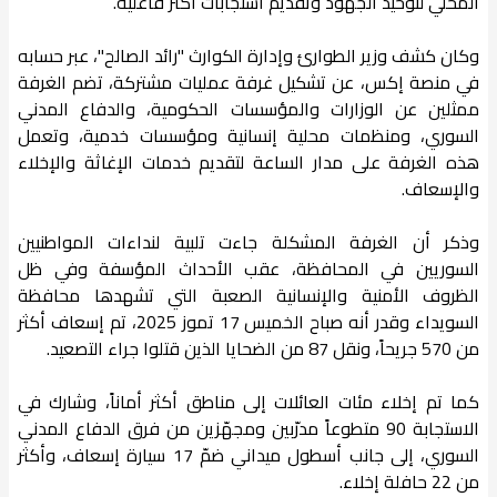
المحلي لتوحيد الجهود وتقديم استجابات أكثر فاعلية.
وكان كشف وزير الطوارئ وإدارة الكوارث "رائد الصالح"، عبر حسابه
في منصة إكس، عن تشكيل غرفة عمليات مشتركة، تضم الغرفة
ممثلين عن الوزارات والمؤسسات الحكومية، والدفاع المدني
السوري، ومنظمات محلية إنسانية ومؤسسات خدمية، وتعمل
هذه الغرفة على مدار الساعة لتقديم خدمات الإغاثة والإخلاء
والإسعاف.
وذكر أن الغرفة المشكلة جاءت تلبية لنداءات المواطنيين
السوريين في المحافظة، عقب الأحداث المؤسفة وفي ظل
الظروف الأمنية والإنسانية الصعبة التي تشهدها محافظة
السويداء وقدر أنه صباح الخميس 17 تموز 2025، تم إسعاف أكثر
من 570 جريحاً، ونقل 87 من الضحايا الذين قتلوا جراء التصعيد.
كما تم إخلاء مئات العائلات إلى مناطق أكثر أماناً، وشارك في
الاستجابة 90 متطوعاً مدرّبين ومجهّزين من فرق الدفاع المدني
السوري، إلى جانب أسطول ميداني ضمّ 17 سيارة إسعاف، وأكثر
من 22 حافلة إخلاء.