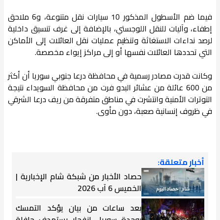
فيما ضم الأسطول المذكور 10 سيارات نقل متنوعة، و6 ملاحق
إطفاء، وآليات للنقل اللوجستي، بالإضافة إلى غرف تنسيق داخلية
لرصد نداءات الاستغاثة وتنظيم عمليات نقل العائلات إلى الأماكن
التي تحددها العائلات نفسها أو إلى مراكز إيواء مخصصة.
وكانت قدرت مصادر رسمية في محافظة درعا جنوبي سوريا أن أكثر
من 600 عائلة من عشائر البدو فرت من محافظة السويداء نتيجة
التوترات الأمنية وانتشرت في مناطق متفرقة من ريف درعا الشرقي
في ظروف إنسانية صعبة، دون مأوى.
أخبار متعلقة:
حصاد الأخبار من شبكة شام الإخبارية |
الخميس 6 آب 2026
بعد ساعات من بيان يؤكد التمسك
بوحدة سوريا.. انفجار يستهدف حافلة