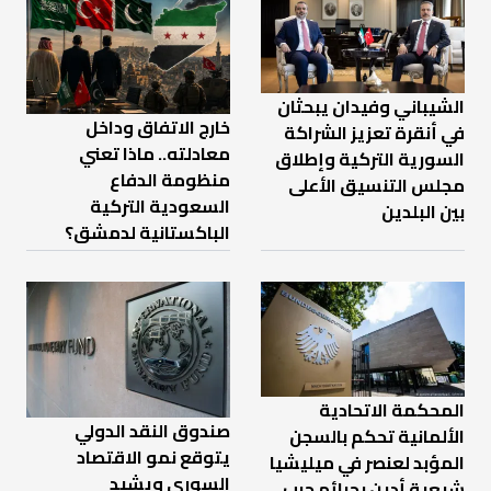
الشيباني وفيدان يبحثان
خارج الاتفاق وداخل
في أنقرة تعزيز الشراكة
معادلته.. ماذا تعني
السورية التركية وإطلاق
منظومة الدفاع
مجلس التنسيق الأعلى
السعودية التركية
بين البلدين
الباكستانية لدمشق؟
المحكمة الاتحادية
صندوق النقد الدولي
الألمانية تحكم بالسجن
يتوقع نمو الاقتصاد
المؤبد لعنصر في ميليشيا
السوري ويشيد
شيعية أدين بجرائم حرب