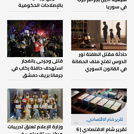
بالإصلاحات الحكومية
في سوريا
حادثة مقتل الطفلة نور
قتلى وجرحى بانفجار
الدوس تفتح ملف الحضانة
استهدف حافلة ركاب في
في القانون السوري
جرمانا بريف دمشق
وزارة الإعلام تعلق تدريبات
تقرير شام الاقتصادي | 6
مركز «ستاند باي» في