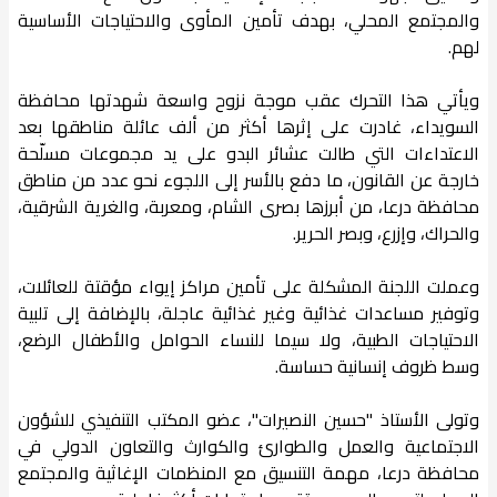
والمجتمع المحلي، بهدف تأمين المأوى والاحتياجات الأساسية
لهم.
ويأتي هذا التحرك عقب موجة نزوح واسعة شهدتها محافظة
السويداء، غادرت على إثرها أكثر من ألف عائلة مناطقها بعد
الاعتداءات التي طالت عشائر البدو على يد مجموعات مسلّحة
خارجة عن القانون، ما دفع بالأسر إلى اللجوء نحو عدد من مناطق
محافظة درعا، من أبرزها بصرى الشام، ومعربة، والغرية الشرقية،
والحراك، وإزرع، وبصر الحرير.
وعملت اللجنة المشكلة على تأمين مراكز إيواء مؤقتة للعائلات،
وتوفير مساعدات غذائية وغير غذائية عاجلة، بالإضافة إلى تلبية
الاحتياجات الطبية، ولا سيما للنساء الحوامل والأطفال الرضع،
وسط ظروف إنسانية حساسة.
وتولى الأستاذ "حسين النصيرات"، عضو المكتب التنفيذي للشؤون
الاجتماعية والعمل والطوارئ والكوارث والتعاون الدولي في
محافظة درعا، مهمة التنسيق مع المنظمات الإغاثية والمجتمع