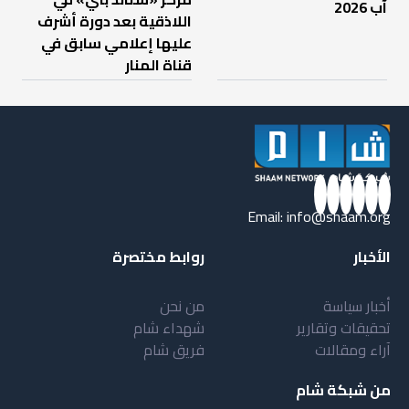
آب 2026
اللاذقية بعد دورة أشرف
عليها إعلامي سابق في
قناة المنار
Email:
info@shaam.org
الأخبار
روابط مختصرة
أخبار سياسة
من نحن
تحقيقات وتقارير
شهداء شام
آراء ومقالات
فريق شام
من شبكة شام