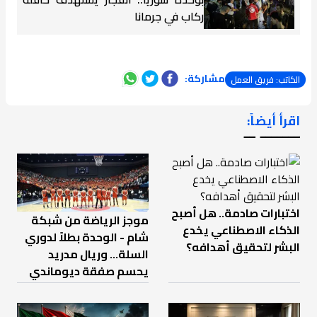
ركاب في جرمانا
مشاركة:
الكاتب: فريق العمل
اقرأ أيضاً:
ـــــــ ــ
اختبارات صادمة.. هل أصبح
موجز الرياضة من شبكة
الذكاء الاصطناعي يخدع
شام - الوحدة بطلاً لدوري
البشر لتحقيق أهدافه؟
السلة... وريال مدريد
يحسم صفقة ديوماندي