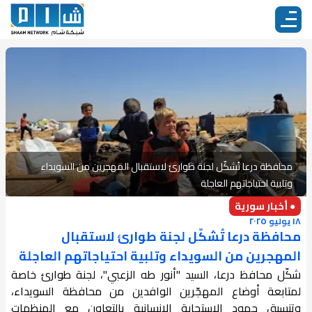
محافظة درعا تُشكّل لجنة طوارئ لاستقبال المهجرين من السويداء
وتلبية احتياجاتهم العاجلة
● أخبار سورية
١٨ يوليو ٢٠٢٥
محافظة درعا تُشكّل لجنة طوارئ لاستقبال
المهجرين من السويداء وتلبية احتياجاتهم العاجلة
شكّل محافظ درعا، السيد "أنور طه الزعبي"، لجنة طوارئ خاصة
لمتابعة أوضاع المهجّرين الوافدين من محافظة السويداء،
وتنسيق جهود الاستجابة الإنسانية بالتعاون مع المنظمات