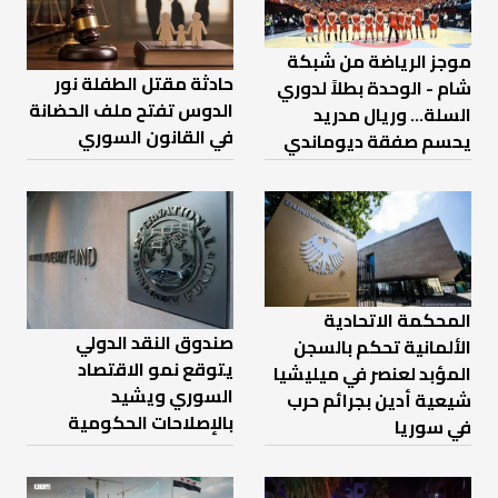
موجز الرياضة من شبكة
حادثة مقتل الطفلة نور
شام - الوحدة بطلاً لدوري
الدوس تفتح ملف الحضانة
السلة... وريال مدريد
في القانون السوري
يحسم صفقة ديوماندي
المحكمة الاتحادية
صندوق النقد الدولي
الألمانية تحكم بالسجن
يتوقع نمو الاقتصاد
المؤبد لعنصر في ميليشيا
السوري ويشيد
شيعية أدين بجرائم حرب
بالإصلاحات الحكومية
في سوريا