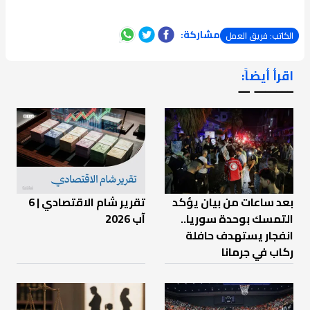
مشاركة:
الكاتب: فريق العمل
اقرأ أيضاً:
ـــــــ ــ
بعد ساعات من بيان يؤكد
تقرير شام الاقتصادي | 6
التمسك بوحدة سوريا..
آب 2026
انفجار يستهدف حافلة
ركاب في جرمانا