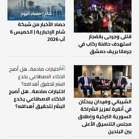
حصاد الأخبار من شبكة
شام الإخبارية | الخميس 6
قتلى وجرحى بانفجار
آب 2026
استهدف حافلة ركاب في
جرمانا بريف دمشق
اختبارات صادمة.. هل أصبح
الذكاء الاصطناعي يخدع
الشيباني وفيدان يبحثان
البشر لتحقيق أهدافه؟
في أنقرة تعزيز الشراكة
السورية التركية وإطلاق
مجلس التنسيق الأعلى
بين البلدين