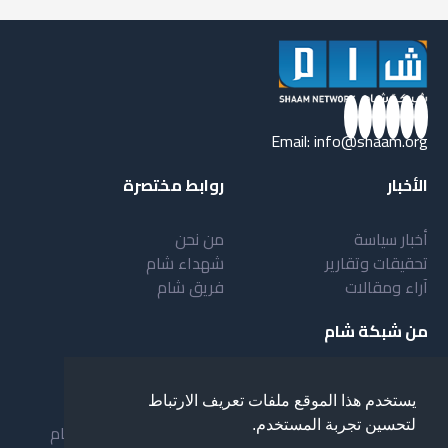
Email:
info@shaam.org
الأخبار
روابط مختصرة
أخبار سياسة
من نحن
تحقيقات وتقارير
شهداء شام
آراء ومقالات
فريق شام
من شبكة شام
أهداف شبكة شام
بنية شبكة شام
يستخدم هذا الموقع ملفات تعريف الارتباط
خدمات شبكة شام
مقدمة عن شبكة شام
لتحسين تجربة المستخدم.
المستفيدون من الشبكة
نظام العمل في شبكة شام