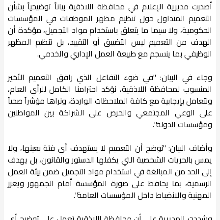
أصدرت مديرية الإعلام في محافظة اللاذقية بياناً توضيحياً بشأن
التعميم المتداول حول تنظيم مظهر الموظفات في المؤسسات
الحكومية، ولا سيما ما يتعلق باستخدام مواد التجميل، مؤكدة أن
الهدف من التعميم ليس التضييق أو التقييد، بل تنظيم المظهر
الوظيفي بما ينسجم مع طبيعة العمل الإداري والخدمي.
وجاء في البيان: "في ضوء التفاعل الذي رافق التعميم الأخير
المنسوب لمحافظة اللاذقية، نؤكد احترامنا الكامل للرأي العام،
ونتعامل بإيجابية مع كافة الملاحظات الواردة، ونراها مؤشراً صحياً
على الوعي المجتمعي والحرص على الشراكة بين المواطنين
ومؤسسات الدولة".
وأضاف البيان: "نوضح أن التعميم لا يستهدف أي فئة بعينها، ولا
يمس بالحريات الشخصية التي يكفلها الدستور والقانون، بل يهدف
إلى الحد من المبالغة في استخدام مواد التجميل ضمن بيئة العمل
الرسمية، بما يحافظ على صورة المؤسسة أمام الجمهور ويعزز
المهنية والانضباط داخل المؤسسات العامة".
وشددت المديرية على أن محافظة اللاذقية تعمل على توضيح أي