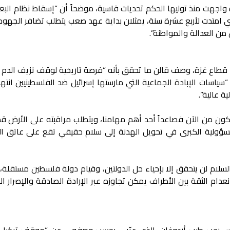
 واجهت منذ توليها الحكم تحديات قاسية، موضحاً أن “إسقاط نظام البع
تي امتدت لأربع عشرة سنة، يمثلان بداية عهد صعب يتطلب تضافر الجهود
من العدالة والمواطنة”.
قطاع غزة، وصف قالن ما تحقق بأنه “فرصة تاريخية لوقف نزيف الدم 
“سياسات الإبادة الجماعية التي مارستها إسرائيل ضد الفلسطينيين انته
ة عالية”.
ن من الآن فصاعداً أحد أهم مهامنا، ويتطلب مراقبته على الأرض قدراً
لمسؤولية الكبرى في تحويل الهدنة إلى سلام حقيقي تقع على عاتق ا
لسلام لن يتحقق إلا بإحياء حل الدولتين، وقيام دولة فلسطين مستقلة، 
عدام الثقة بين الأطراف يمكن تجاوزه عبر الإرادة الصادقة والإصرار ا
رئيس رجب طيب أردوغان، الذي عبّر – بحسب وصفه – عن “موقف تركيا ا