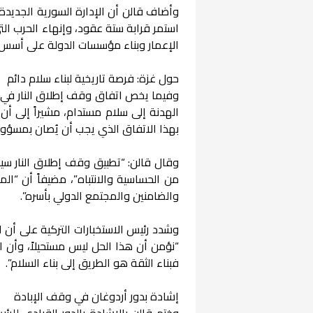
وأضاف قالن أن الإدارة السورية الجديدة
استمر قرابة ستة عقود، وإنهاء الحرب ال
الإعمار وبناء مؤسسات الدولة على أسس 
حول غزة: فرصة تاريخية لبناء سلام دائم
وفيما يخص اتفاق وقف إطلاق النار في 
الهدنة إلى سلام مستدام، مشيراً إلى أن 
بهذا الاتفاق الذي يجب أن يُصان بمسؤولي
وقال قالن: “تطبيق وقف إطلاق النار سيكو
من الحساسية والانتباه”، مضيفاً أن “ا
والضامنين والمجتمع الدولي بأسره”.
وشدد رئيس الاستخبارات التركية على أن ا
“نؤمن أن هذا الحل ليس مستحيلاً، وأن ان
فبناء الثقة هو الطريق إلى بناء السلام”.
إشادة بدور أردوغان في وقف الإبادة
وختم قالن بالإشادة بالدور القيادي لل