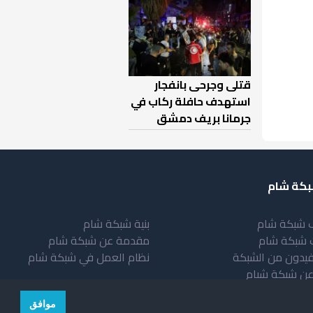
قتلى وجرحى بانفجار
استهدف حافلة ركاب في
جرمانا بريف دمشق
كة شام
 شبكة شام
بنية شبكة شام
 شبكة شام
مقدمة عن شبكة شام
فيدون من الشبكة
نظام العمل في شبكة شام
عن شبكة شبام
موافق