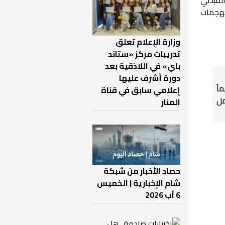
لهجمات
وزارة الإعلام تعلق
تدريبات مركز «ستاند
باي» في اللاذقية بعد
دورة أشرف عليها
اً
إعلامي سابق في قناة
ل
المنار
حصاد الأخبار من شبكة
شام الإخبارية | الخميس
6 آب 2026