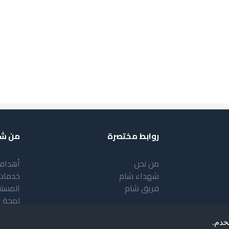
روابط مختصرة
من شب
من نحن
أهداف
شهداء شام
خدمات
فريق شام
المست
لمحة 
خدم.