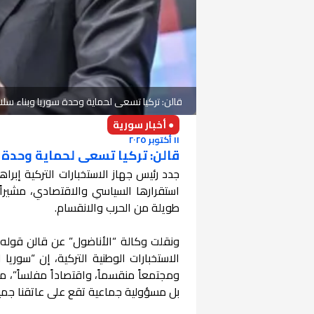
قالن: تركيا تسعى لحماية وحدة سوريا وبناء سلام
● أخبار سورية
١١ أكتوبر ٢٠٢٥
قالن: تركيا تسعى لحماية وحدة سو
جدد رئيس جهاز الاستخبارات التركية إبراه
استقرارها السياسي والاقتصادي، مشيراً 
طويلة من الحرب والانقسام.
ونقلت وكالة “الأناضول” عن قالن قوله، 
الاستخبارات الوطنية التركية، إن “سوريا
ومجتمعاً منقسماً، واقتصاداً مفلساً”، 
بل مسؤولية جماعية تقع على عاتقنا جميعا