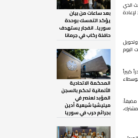
ث الذي
 لإعادة
بعد ساعات من بيان
يؤكد التمسك بوحدة
سوريا.. انفجار يستهدف
حافلة ركاب في جرمانا
وتحويل
ت اليوم
 كبيراً
لوسطاء
المحكمة الاتحادية
الألمانية تحكم بالسجن
المؤبد لعنصر في
مضيفاً:
ميليشيا شيعية أدين
لمشترك،
بجرائم حرب في سوريا
لمبدئي