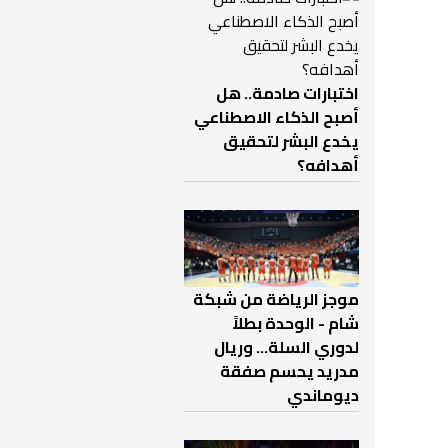
اختبارات صادمة.. هل
أصبح الذكاء الاصطناعي
يخدع البشر لتحقيق
أهدافه؟
موجز الرياضة من شبكة
شام - الوحدة بطلاً
لدوري السلة... وريال
مدريد يحسم صفقة
ديوماندي