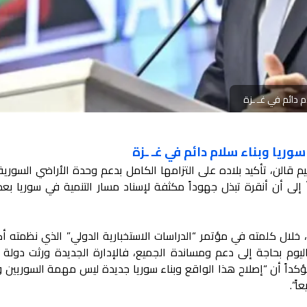
 دائم في غـ ـزة
ريا وبناء سلام دائم في غـ ـزة
يم قالن، تأكيد بلاده على التزامها الكامل بدعم وحدة الأراضي السورية
إلى أن أنقرة تبذل جهوداً مكثفة لإسناد مسار التنمية في سوريا بعد
خلال كلمته في مؤتمر “الدراسات الاستخبارية الدولي” الذي نظمته أك
 اليوم بحاجة إلى دعم ومساندة الجميع، فالإدارة الجديدة ورثت دولة 
مؤكداً أن “إصلاح هذا الواقع وبناء سوريا جديدة ليس مهمة السوريين 
ً”.