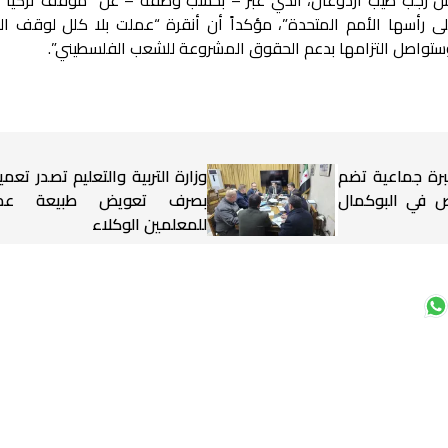
لى رأسها الأمم المتحدة”، مؤكداً أن أنقرة “عملت بلا كلل لوقف ا
، وستواصل التزامها بدعم الحقوق المشروعة للشعب الفلسطيني”.
برة جماعية تضم
وزارة التربية والتعليم تصدر تعميم
شخاص في البوكمال
بصرف تعويض طبيعة عم
للمعلمين الوكلاء