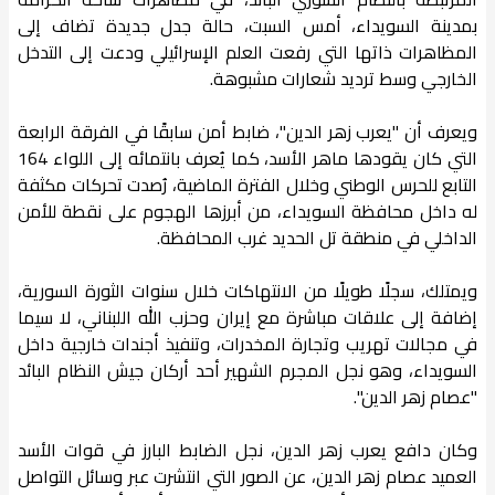
بمدينة السويداء، أمس السبت، حالة جدل جديدة تضاف إلى
المظاهرات ذاتها التي رفعت العلم الإسرائيلي ودعت إلى التدخل
الخارجي وسط ترديد شعارات مشبوهة.
ويعرف أن "يعرب زهر الدين"، ضابط أمن سابقًا في الفرقة الرابعة
التي كان يقودها ماهر الأسد، كما يُعرف بانتمائه إلى اللواء 164
التابع للحرس الوطني وخلال الفترة الماضية، رُصدت تحركات مكثفة
له داخل محافظة السويداء، من أبرزها الهجوم على نقطة للأمن
الداخلي في منطقة تل الحديد غرب المحافظة.
ويمتلك، سجلًا طويلًا من الانتهاكات خلال سنوات الثورة السورية،
إضافة إلى علاقات مباشرة مع إيران وحزب الله اللبناني، لا سيما
في مجالات تهريب وتجارة المخدرات، وتنفيذ أجندات خارجية داخل
السويداء، وهو نجل المجرم الشهير أحد أركان جيش النظام البائد
"عصام زهر الدين".
وكان دافع يعرب زهر الدين، نجل الضابط البارز في قوات الأسد
العميد عصام زهر الدين، عن الصور التي انتشرت عبر وسائل التواصل