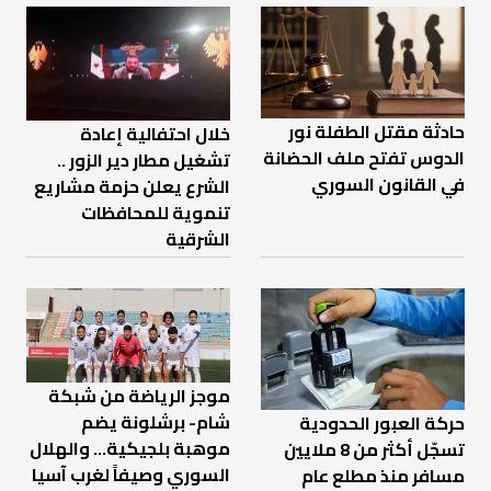
حادثة مقتل الطفلة نور
خلال احتفالية إعادة
الدوس تفتح ملف الحضانة
تشغيل مطار دير الزور ..
في القانون السوري
الشرع يعلن حزمة مشاريع
تنموية للمحافظات
الشرقية
موجز الرياضة من شبكة
شام- برشلونة يضم
حركة العبور الحدودية
موهبة بلجيكية... والهلال
تسجّل أكثر من 8 ملايين
السوري وصيفاً لغرب آسيا
مسافر منذ مطلع عام