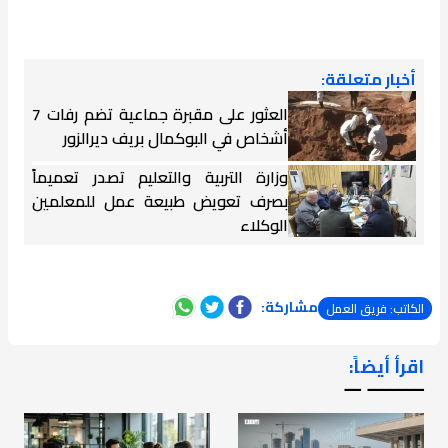
أخبار متعلقة:
العثور على مقبرة جماعية تضم رفات 7
أشخاص في البوكمال بريف ديرالزور
وزارة التربية والتعليم تصدر تعميماً
بصرف تعويض طبيعة عمل للمعلمين
الوكلاء
مشاركة:
الكاتب: فريق العمل
اقرأ أيضاً:
ـــــــ ــ