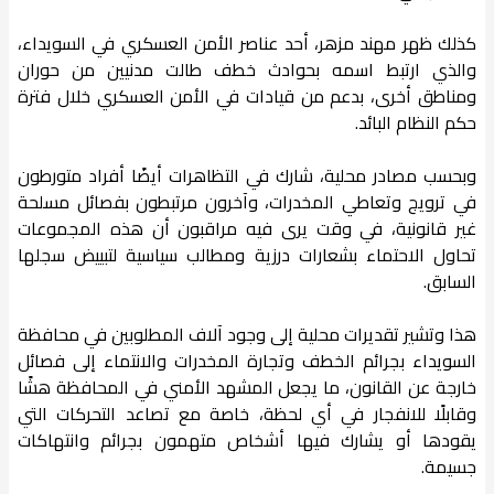
كذلك ظهر مهند مزهر، أحد عناصر الأمن العسكري في السويداء،
والذي ارتبط اسمه بحوادث خطف طالت مدنيين من حوران
ومناطق أخرى، بدعم من قيادات في الأمن العسكري خلال فترة
حكم النظام البائد.
وبحسب مصادر محلية، شارك في التظاهرات أيضًا أفراد متورطون
في ترويج وتعاطي المخدرات، وآخرون مرتبطون بفصائل مسلحة
غير قانونية، في وقت يرى فيه مراقبون أن هذه المجموعات
تحاول الاحتماء بشعارات درزية ومطالب سياسية لتبييض سجلها
السابق.
هذا وتشير تقديرات محلية إلى وجود آلاف المطلوبين في محافظة
السويداء بجرائم الخطف وتجارة المخدرات والانتماء إلى فصائل
خارجة عن القانون، ما يجعل المشهد الأمني في المحافظة هشًا
وقابلًا للانفجار في أي لحظة، خاصة مع تصاعد التحركات التي
يقودها أو يشارك فيها أشخاص متهمون بجرائم وانتهاكات
جسيمة.