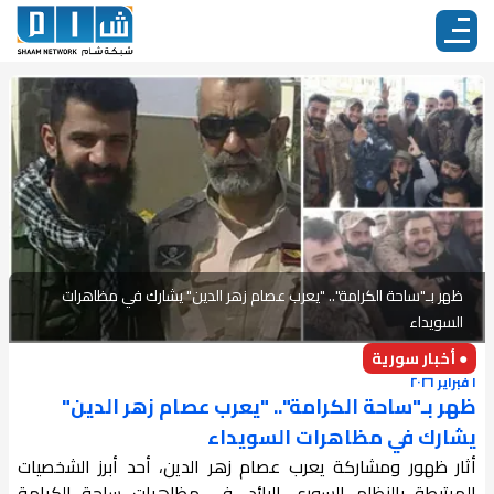
ظهر بـ"ساحة الكرامة".. "يعرب عصام زهر الدين" يشارك في مظاهرات
السويداء
● أخبار سورية
١ فبراير ٢٠٢٦
ظهر بـ"ساحة الكرامة".. "يعرب عصام زهر الدين"
يشارك في مظاهرات السويداء
أثار ظهور ومشاركة يعرب عصام زهر الدين، أحد أبرز الشخصيات
المرتبطة بالنظام السوري البائد، في مظاهرات ساحة الكرامة