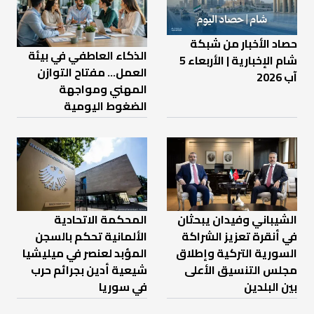
حصاد الأخبار من شبكة
الذكاء العاطفي في بيئة
شام الإخبارية | الأربعاء 5
العمل… مفتاح التوازن
آب 2026
المهني ومواجهة
الضغوط اليومية
الشيباني وفيدان يبحثان
المحكمة الاتحادية
في أنقرة تعزيز الشراكة
الألمانية تحكم بالسجن
السورية التركية وإطلاق
المؤبد لعنصر في ميليشيا
مجلس التنسيق الأعلى
شيعية أدين بجرائم حرب
بين البلدين
في سوريا