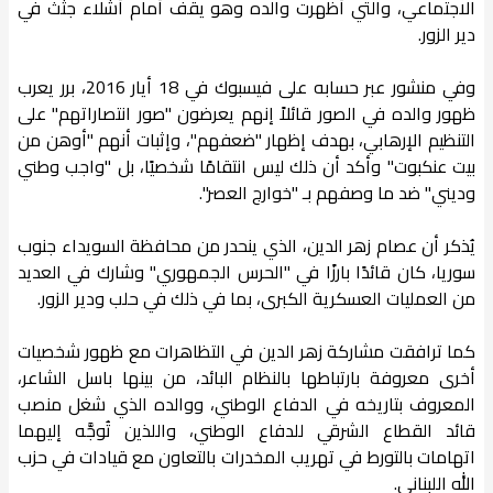
الاجتماعي، والتي أظهرت والده وهو يقف أمام أشلاء جثث في
دير الزور.
وفي منشور عبر حسابه على فيسبوك في 18 أيار 2016، برر يعرب
ظهور والده في الصور قائلاً إنهم يعرضون "صور انتصاراتهم" على
التنظيم الإرهابي، بهدف إظهار "ضعفهم"، وإثبات أنهم "أوهن من
بيت عنكبوت" وأكد أن ذلك ليس انتقامًا شخصيًا، بل "واجب وطني
وديني" ضد ما وصفهم بـ "خوارج العصر".
يُذكر أن عصام زهر الدين، الذي ينحدر من محافظة السويداء جنوب
سوريا، كان قائدًا بارزًا في "الحرس الجمهوري" وشارك في العديد
من العمليات العسكرية الكبرى، بما في ذلك في حلب ودير الزور.
كما ترافقت مشاركة زهر الدين في التظاهرات مع ظهور شخصيات
أخرى معروفة بارتباطها بالنظام البائد، من بينها باسل الشاعر،
المعروف بتاريخه في الدفاع الوطني، ووالده الذي شغل منصب
قائد القطاع الشرقي للدفاع الوطني، واللذين تُوجَّه إليهما
اتهامات بالتورط في تهريب المخدرات بالتعاون مع قيادات في حزب
الله اللبناني.