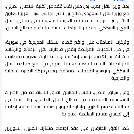
بحث وزير النقل يعرب بدر، خلال لقاء عُقد عبر تقنية الاتصال المرئي،
مع وزير النقل السعودي صالح بن ناصر الجاسر، سبل تعزيز التعاون
الثنائي بين سورية والمملكة العربية السعودية في مجالي النقل
البري والسككي، وتطوير الشراكات الفنية بما يخدم مصالح البلدين.
وتركزت المباحثات على واقع قطاع السكك الحديدية في سورية،
في ظل التحديات المرتبطة بنقص قاطرات نقل البضائع والركاب،
حيث أكد بدر أهمية دراسة إمكانية توريد قاطرات سعودية مطابقة
للمواصفات الفنية المعتمدة، بما يسهم في رفع كفاءة النقل
السككي، وتوسيع الخدمات المقدّمة، ودعم حركة التجارة الداخلية
والخارجية.
وفي سياق متصل، ناقش الجانبان آفاق الاستفادة من الخبرات
السعودية المتقدمة في قطاع النقل الطرقي، ولا سيما في
مجالات تصميم الطرق، وإدارة المرور، وصيانة البنية التحتية، إضافة
إلى تحسين معايير السلامة المرورية.
كما اتفق الطرفان على عقد اجتماع مشترك للفنيين السوريين