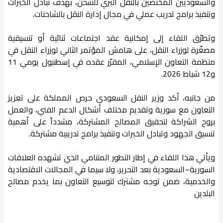
والسعوديين المختصين بالنقل البري للشحن، بهدف تبادل الخبرات
وتنفيذ برامج تدريب عملي في مجال إدارة النقل بالشاحنات.
وتطرّق اللقاء إلى إمكانية عقد اجتماعات ثنائية أو تنسيقية
مصغّرة لوزراء النقل، على هامش المؤتمر الثاني لوزراء النقل في
منظمة التعاون الإسلامي، المقرّر عقده في إسطنبول يومي 11
و12 شباط 2026.
من جانبه، أكد وزير النقل السعودي حرص المملكة على تعزيز
التعاون مع سورية وتقديم مختلف أشكال الدعم الفني، والعمل
بروح الشراكة لتحقيق المصالح المشتركة، مشدداً على أهمية
تنسيق الجهود وتبادل الخبرات وتنفيذ برامج تدريبية مشتركة.
ويأتي هذا اللقاء في إطار التطور المتنامي الذي تشهده العلاقات
السورية–السعودية بعد التحرير، ولا سيما في المجالات الاقتصادية
والخدمية، ضمن توجه مشترك لتوسيع التعاون بما يخدم مصالح
البلدين