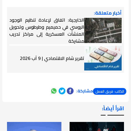
أخبار متعلقة:
الخارجية: اتفاق لإعادة تنظيم الوجود
الروسي في حميميم وطرطوس وتحويل
المنشآت العسكرية إلى مراكز تدريب
مشتركة
تقرير شام الاقتصادي | 9 آب 2026
مشاركة:
الكاتب: فريق العمل
اقرأ أيضاً:
ـــــــ ــ