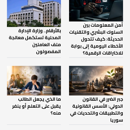
أمن المعلومات بين
بالأرقام.. وزارة الإدارة
السلوك البشري والتقنيات
المحلية تستكمل معالجة
الحديثة: كيف تتحول
ملف العاملين
الأخطاء اليومية إلى بوابة
المفصولون
للاختراقات الرقمية؟
جبر الضرر في القانون
ما الذي يجعل الطالب
الدولي: الأسس القانونية
يقبل على التعلم أو ينفر
والتطبيقات والتحديات في
منه؟
سوريا