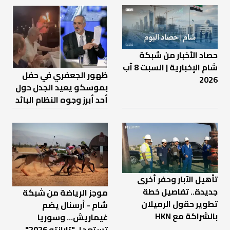
حصاد الأخبار من شبكة
شام الإخبارية | السبت 8 آب
ظهور الجعفري في حفل
2026
بموسكو يعيد الجدل حول
أحد أبرز وجوه النظام البائد
تأهيل الآبار وحفر أخرى
جديدة.. تفاصيل خطة
موجز الرياضة من شبكة
تطوير حقول الرميلان
شام - أرسنال يضم
بالشراكة مع HKN
غيماريش... وسوريا
تستعد لـ "تارانتو 2026"