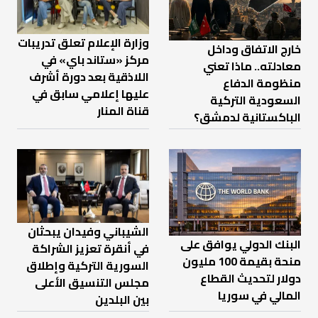
وزارة الإعلام تعلق تدريبات
خارج الاتفاق وداخل
مركز «ستاند باي» في
معادلته.. ماذا تعني
اللاذقية بعد دورة أشرف
منظومة الدفاع
عليها إعلامي سابق في
السعودية التركية
قناة المنار
الباكستانية لدمشق؟
الشيباني وفيدان يبحثان
البنك الدولي يوافق على
في أنقرة تعزيز الشراكة
منحة بقيمة 100 مليون
السورية التركية وإطلاق
دولار لتحديث القطاع
مجلس التنسيق الأعلى
المالي في سوريا
بين البلدين