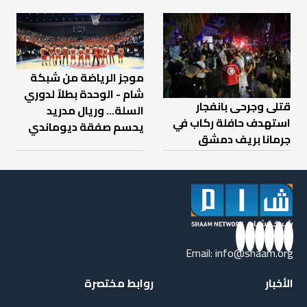
موجز الرياضة من شبكة
شام - الوحدة بطلاً لدوري
قتلى وجرحى بانفجار
السلة... وريال مدريد
استهدف حافلة ركاب في
يحسم صفقة ديوماندي
جرمانا بريف دمشق
Email:
info@shaam.org
الأخبار
روابط مختصرة