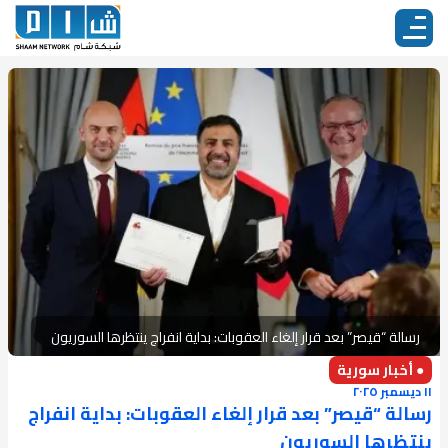
رسالة “قيصر” بعد قرار إلغاء العقوبات: بداية انفراج ينتظرها السوريون
● أخبار سورية
١١ ديسمبر ٢٠٢٥
رسالة “قيصر” بعد قرار إلغاء العقوبات: بداية انفراج
ينتظرها السوريون