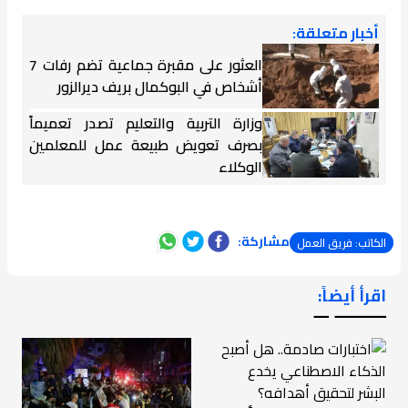
أخبار متعلقة:
العثور على مقبرة جماعية تضم رفات 7
أشخاص في البوكمال بريف ديرالزور
وزارة التربية والتعليم تصدر تعميماً
بصرف تعويض طبيعة عمل للمعلمين
الوكلاء
مشاركة:
الكاتب: فريق العمل
اقرأ أيضاً:
ـــــــ ــ