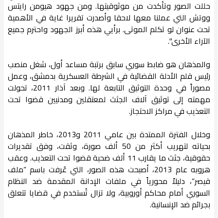
حللت الصور وتأكدت من موثوقيتها. ومن جهود هيومن رايتس
ووتش التي عملنا معها لاحقا وأصدرت تقريرا غاية في الأهمية
تحت عنوان لو تكلم الموتى. برأيي هذه أبرز الجهود واحترم جميع
الآراء الأخرى".
والمذهان هو ضابط سوري سابق برتبة مساعد أول، شغل منصب
رئيس قلم الأدلة القضائية في الشرطة العسكرية بدمشق، وعمل
مصوراً في وحدة التوثيق التابعة لها. وبعد آذار 2011، تحولت
مهمته إلى توثيق آلاف الجثث لمعتقلين ومدنيين قضوا تحت
التعذيب في مراكز الاحتجاز.
وخلال الفترة الممتدة بين عامي 2011 و2013، خاطر المذهان
بحياته لتهريب أكثر من 50 ألف صورة، وثقت، وفق تقديرات
حقوقية، جثث ما يقارب 11 ألف ضحية قضوا تحت التعذيب. وعقب
هروبه عام 2013، أصبحت هذه الصور، التي عُرفت باسم “ملف
قيصر”، دليلاً محورياً في ملفات الإدانة المقدمة ضد النظام
السوري أمام محاكم أوروبية، ولا تزال تُستخدم في قضايا تتعلق
بجرائم ضد الإنسانية.