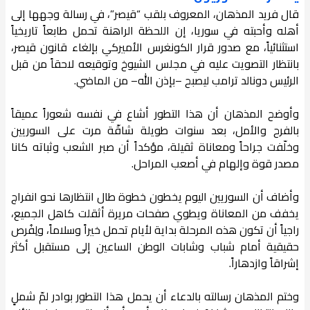
قال فريد المذهان، المعروف بلقب “قيصر”، في رسالة وجهها إلى
أهله وأحبته في سوريا، إن اللحظة الراهنة تحمل طابعاً تاريخياً
استثنائياً، مع صدور قرار الكونغرس الأميركي بإلغاء قانون قيصر،
بانتظار التصويت عليه في مجلس الشيوخ وتوقيعه لاحقاً من قبل
الرئيس دونالد ترامب ليصبح –بإذن الله– من الماضي.
وأوضح المذهان أن هذا التطور أشاع في نفسه شعوراً عميقاً
بالفرح والأمل، بعد سنوات طويلة شاقّة مرت على السوريين
وخلّفت جراحاً ومعاناة ثقيلة، مؤكداً أن صبر الشعب وثباته كانا
مصدر قوة وإلهام في أصعب المراحل.
وأضاف أن السوريين اليوم يخطون خطوة طال انتظارها نحو انفراج
يخفف من المعاناة ويطوي صفحات مريرة أثقلت كاهل الجميع،
راجياً أن تكون هذه المرحلة بداية لأيام تحمل خيراً وسلاماً، ولِفُرص
حقيقية أمام شباب وشابات الوطن الساعين إلى مستقبل أكثر
إشراقاً وازدهاراً.
وختم المذهان رسالته بالدعاء أن يحمل هذا التطور بوادر لمّ شملٍ