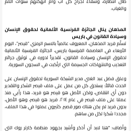
طال انتظاره، وشفاءً لجراح كل أب وأم أنهكتهم سنوات الألم
والغياب.
المذهان ينال الجائزة الفرنسية الألمانية لحقوق الإنسان
وسيادة القانون في باريس
تسلّم فريد المذهان، المعروف عالمياً بالاسم الرمزي “قيصر”، اليوم
الأربعاء في العاصمة الفرنسية باريس، الجائزة الفرنسية الألمانية
لحقوق الإنسان وسيادة القانون، تقديراً لدوره في توثيق جرائم
التعذيب والانتهاكات الجسيمة التي ارتُكبت في السجون السورية.
وعلق فضل عبد الغني مدير الشبكة السورية لحقوق الإنسان على
الحدث قائلاً: يستحق كل من عمل على ملف قيصر الشكر والتقدير
دون أي انتقاص، ولكن الأصل هو قيصر هو فريد، هذا رأيي منذ
عملنا على ملف قيصر في عام ٢٠١٤. فريد هو قيصر، وهو الأصل،
بدون فريد لم يكن هناك صور قصير. كثيرون عملوا في هذا الملف،
مجددا شكرا لكل من ساهم.
وأضاف: "هنا لابد أن أذكر وأشيد بجهود منظمة كارتر روك التي