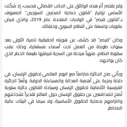
ولم يقتصر أثر هذه الوثائق على الجانب القضائي فحسب، إذ شكّلت
الأساس لإقرار “قانون حماية المدنيين السوريين” المعروف
بـ”قانون قيصر” في الولايات المتحدة عام 2019، والذي فرض
عقوبات واسعة على النظام السوري وحلفائه.
وكان “قيصر” قد كشف عن هويته الحقيقية للمرة الأولى بعد
سنوات طويلة من العمل تحت أسماء مستعارة، وذلك عقب
سقوط النظام، منهياً مرحلة من السرية فرضتها طبيعة الخطر الذي
كان يواجهه.
ويأتي منح الجائزة متزامناً مع اليوم العالمي لحقوق الإنسان، في
دلالة رمزية على أهمية العدالة والمساءلة الدولية. وتُعدّ الجائزة
الفرنسية الألمانية لحقوق الإنسان وسيادة القانون جائزة سنوية
تُمنح للمدافعين عن حقوق الإنسان حول العالم تقديراً لشجاعتهم
والتزامهم بحماية الحقوق الأساسية، ولا سيما في البيئات عالية
المخاطر