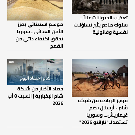
تعذيب الحيوانات علناً…
موسم استثنائي يعزز
سلوك صادم يثير تساؤلات
الأمن الغذائي.. سوريا
نفسية وقانونية
تحقق اكتفاء ذاتي من
القمح
حصاد الأخبار من شبكة
شام الإخبارية | السبت 8 آب
موجز الرياضة من شبكة
2026
شام - أرسنال يضم
غيماريش... وسوريا
تستعد لـ "تارانتو 2026"