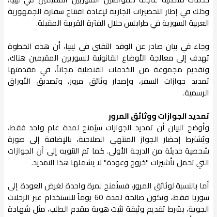
وذلك في إطار التحضيرات الجارية لإعادة افتتاح سفارة الجمهورية
العربية السورية في طرابلس خلال الفترة القريبة المقبلة.
وجاء في بيان صادر عن الوفد التقني في ليبيا، أن هذه الخطوة
تهدف إلى معالجة الأوضاع القانونية للسوريين المقيمين هناك،
وتقديم مجموعة من الخدمات القنصلية مجاناً، في مقدمتها
تمديد جوازات السفر، وإصدار وثائق مرور، وتصديق الأوراق
الرسمية.
تمديد الجوازات ووثائق المرور
وأوضح البيان أن تمديد الجوازات سيُمنح لمدة عام واحد فقط،
ويُشترط إحضار الجواز المنتهي الصلاحية، بالإضافة إلى صورة
شخصية حديثة من الدرجة الأولى. كما تم التنويه إلى أن الجوازات
التي تحمل تأشيرات "خروج وعودة" لا يشملها هذا التمديد.
أما بالنسبة لوثائق المرور، فستُمنح لمرة واحدة لغرض العودة إلى
سوريا فقط، وتكون صالحة لمدة 60 يوماً للاستخدام عبر الرحلات
الجوية، بشرط تقديم وثيقة تثبت هوية مقدم الطلب، مثل شهادة