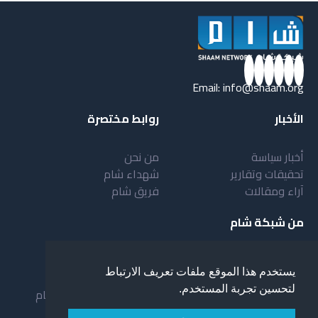
Email:
info@shaam.org
الأخبار
روابط مختصرة
أخبار سياسة
من نحن
تحقيقات وتقارير
شهداء شام
آراء ومقالات
فريق شام
من شبكة شام
أهداف شبكة شام
بنية شبكة شام
يستخدم هذا الموقع ملفات تعريف الارتباط
خدمات شبكة شام
مقدمة عن شبكة شام
لتحسين تجربة المستخدم.
المستفيدون من الشبكة
نظام العمل في شبكة شام
لمحة عن شبكة شبام