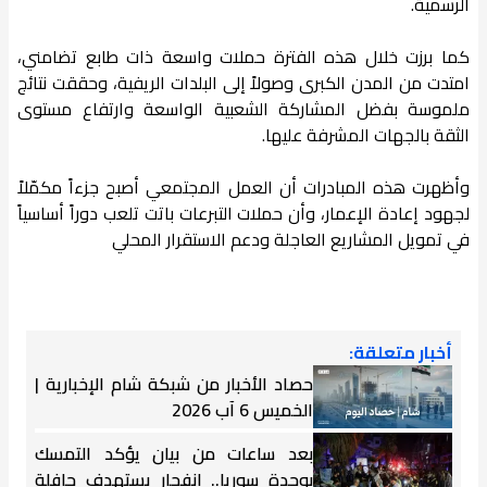
الرسمية.
كما برزت خلال هذه الفترة حملات واسعة ذات طابع تضامني،
امتدت من المدن الكبرى وصولاً إلى البلدات الريفية، وحققت نتائج
ملموسة بفضل المشاركة الشعبية الواسعة وارتفاع مستوى
الثقة بالجهات المشرفة عليها.
وأظهرت هذه المبادرات أن العمل المجتمعي أصبح جزءاً مكمّلاً
لجهود إعادة الإعمار، وأن حملات التبرعات باتت تلعب دوراً أساسياً
في تمويل المشاريع العاجلة ودعم الاستقرار المحلي
أخبار متعلقة:
حصاد الأخبار من شبكة شام الإخبارية |
الخميس 6 آب 2026
بعد ساعات من بيان يؤكد التمسك
بوحدة سوريا.. انفجار يستهدف حافلة