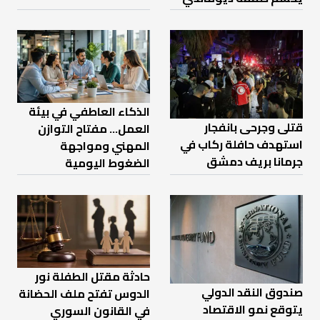
الذكاء العاطفي في بيئة
قتلى وجرحى بانفجار
العمل… مفتاح التوازن
استهدف حافلة ركاب في
المهني ومواجهة
جرمانا بريف دمشق
الضغوط اليومية
حادثة مقتل الطفلة نور
صندوق النقد الدولي
الدوس تفتح ملف الحضانة
يتوقع نمو الاقتصاد
في القانون السوري