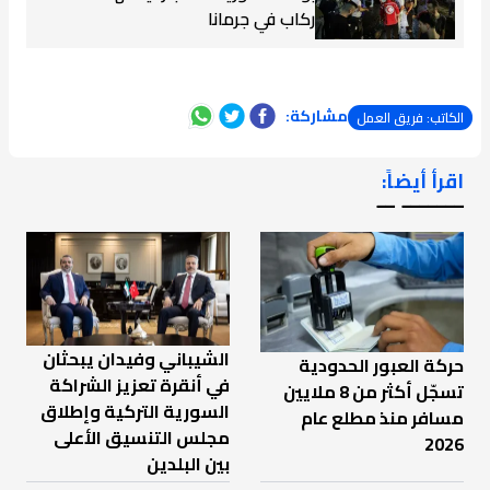
ركاب في جرمانا
مشاركة:
الكاتب: فريق العمل
اقرأ أيضاً:
ـــــــ ــ
الشيباني وفيدان يبحثان
حركة العبور الحدودية
في أنقرة تعزيز الشراكة
تسجّل أكثر من 8 ملايين
السورية التركية وإطلاق
مسافر منذ مطلع عام
مجلس التنسيق الأعلى
2026
بين البلدين