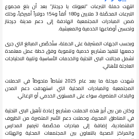
انتهت حملة التبرعات “لعيونك يا جرجناز” بعد أن بلغ مجموع
التبرعات المحصّلة 3 ملايين و180 ألفاً و154 دولاراً أميركياً، وذلك
ضمن المبادرات المجتمعية الهادفة إلى دعم مدينة جرجناز
وتحسين أوضاعها الخدمية والمعيشية.
وبحسب الجهات المشرفة على الحملة، ستُخصّص المبالغ التي جرى
جمعها لتنفيذ مشاريع خدمية وتنموية وفق خطة عمل معتمدة
تشمل مجالات البنى التحتية والخدمات الأساسية وتلبية الاحتياجات
العاجلة للأهالي.
شهدت مرحلة ما بعد عام 2025 نشاطاً ملحوظاً في الحملات
المجتمعية والمبادرات المحلية التي استهدفت دعم المدن
والبلدات المتضررة، سواء على المستوى الخدمي أو الإغاثي.
وكان من بين أبرز هذه الحملات مشاريع إعادة تأهيل البنى التحتية
في المناطق المحررة، وحملات دعم الأسر المتضررة من الظروف
الاقتصادية، إضافة إلى مبادرات مخصّصة لترميم المدارس
والمراكز الصحية بالتعاون بين المجتمعات المحلية والهيئات