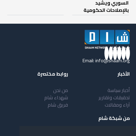
السوري ويشيد
بالإصلاحات الحكومية
Email:
info@shaam.org
الأخبار
روابط مختصرة
أخبار سياسة
من نحن
تحقيقات وتقارير
شهداء شام
آراء ومقالات
فريق شام
من شبكة شام
أهداف شبكة شام
بنية شبكة شام