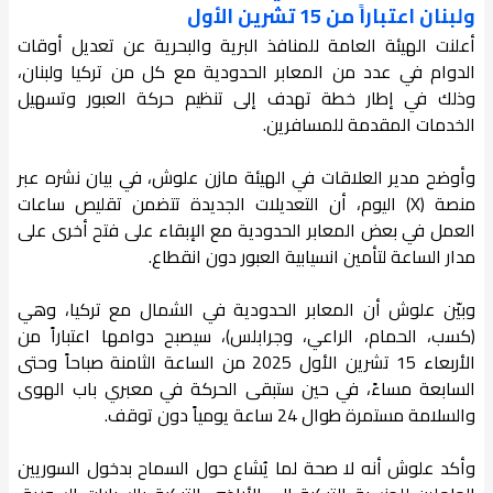
ولبنان اعتباراً من 15 تشرين الأول
أعلنت الهيئة العامة للمنافذ البرية والبحرية عن تعديل أوقات
الدوام في عدد من المعابر الحدودية مع كل من تركيا ولبنان،
وذلك في إطار خطة تهدف إلى تنظيم حركة العبور وتسهيل
الخدمات المقدمة للمسافرين.
وأوضح مدير العلاقات في الهيئة مازن علوش، في بيان نشره عبر
منصة (X) اليوم، أن التعديلات الجديدة تتضمن تقليص ساعات
العمل في بعض المعابر الحدودية مع الإبقاء على فتح أخرى على
مدار الساعة لتأمين انسيابية العبور دون انقطاع.
وبيّن علوش أن المعابر الحدودية في الشمال مع تركيا، وهي
(كسب، الحمام، الراعي، وجرابلس)، سيصبح دوامها اعتباراً من
الأربعاء 15 تشرين الأول 2025 من الساعة الثامنة صباحاً وحتى
السابعة مساءً، في حين ستبقى الحركة في معبري باب الهوى
والسلامة مستمرة طوال 24 ساعة يومياً دون توقف.
وأكد علوش أنه لا صحة لما يُشاع حول السماح بدخول السوريين