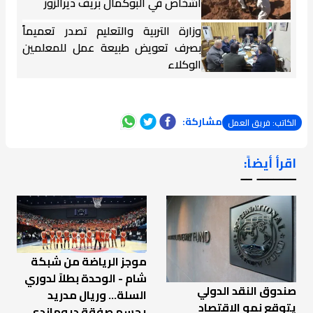
أشخاص في البوكمال بريف ديرالزور
وزارة التربية والتعليم تصدر تعميماً
بصرف تعويض طبيعة عمل للمعلمين
الوكلاء
مشاركة:
الكاتب: فريق العمل
اقرأ أيضاً:
ـــــــ ــ
موجز الرياضة من شبكة
شام - الوحدة بطلاً لدوري
صندوق النقد الدولي
السلة... وريال مدريد
يتوقع نمو الاقتصاد
يحسم صفقة ديوماندي