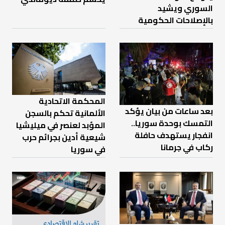
السوري ويشيد
بالإصلاحات الحكومية
المحكمة الاتحادية
بعد ساعات من بيان يؤكد
الألمانية تحكم بالسجن
التمسك بوحدة سوريا..
المؤبد لعنصر في ميليشيا
انفجار يستهدف حافلة
شيعية أدين بجرائم حرب
ركاب في جرمانا
في سوريا