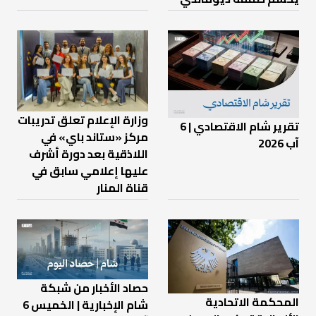
وزارة الإعلام تعلق تدريبات
تقرير شام الاقتصادي | 6
مركز «ستاند باي» في
آب 2026
اللاذقية بعد دورة أشرف
عليها إعلامي سابق في
قناة المنار
حصاد الأخبار من شبكة
المحكمة الاتحادية
شام الإخبارية | الخميس 6