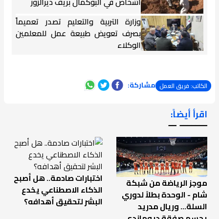
أشخاص في البوكمال بريف ديرالزور
وزارة التربية والتعليم تصدر تعميماً
بصرف تعويض طبيعة عمل للمعلمين
الوكلاء
مشاركة:
الكاتب: فريق العمل
اقرأ أيضاً:
ـــــــ ــ
اختبارات صادمة.. هل أصبح
موجز الرياضة من شبكة
الذكاء الاصطناعي يخدع
شام - الوحدة بطلاً لدوري
البشر لتحقيق أهدافه؟
السلة... وريال مدريد
يحسم صفقة ديوماندي