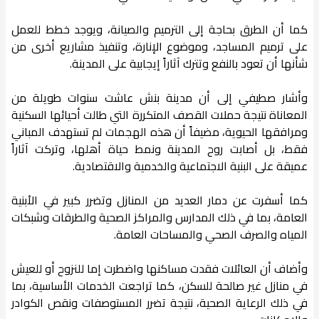
كما أن الطرق بحاجة إلى الترميم والصيانة، ويوجد خطط للعمل
على ترميم المساجد، وموضوع الإنارة، وتنفيذ مشاريع أخرى من
شأنها أن تعود بالنفع وتترك آثاراً إيجابية على المدينة.
وأشار صطيفي إلى أن مدينة بنش عاشت سنوات طويلة من
المعاناة نتيجة حملات القصف المتكررة التي طالت أحيائها السكنية
ومرافقها الحيوية، مضيفاً أن هذه الهجمات لم تستهدف المباني
فقط، بل أصابت روح المدينة ونمط حياة أهلها، وتركت آثاراً
عميقة على البنية الاجتماعية والخدمية والاقتصادية.
كما أسفرت عن دمار العديد من المنازل وتضرر كبير في الأبنية
العامة، بما في ذلك المدارس والمراكز الصحية والطرقات وشبكات
المياه والصرف الصحي والمساحات العامة.
وأضاف أن العائلات فقدت مساكنها واضطرت إما للنزوح أو للعيش
في منازل غير صالحة للسكن، كما تراجعت الخدمات الأساسية، بما
في ذلك الرعاية الصحية، نتيجة تضرر المستوصفات ونقص الكوادر