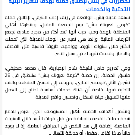
تحضيرات في بنش لإطلاق حملة تهدف لتعزيز البنية
التحتية والخدمات
تستعد مدينة بنش، الواقعة في ريف إدلب الشرقي، لإطلاق حملة
"كرمى لعيونك بنش" يوم الجمعة المقبل، وينتظرها أهالي
المنطقة بلهفة وحب. حيث أنها تعد أكثر من مجرد مبادرة لجمع
التبرعات المالية، وإنما هي تعبير عن الوفاء للمدينة التي تحملت
الكثير خلال سنوات الثورة، وواجهت ظروفاً قاسية مثل القصف
والدمار، وقدمت شهداء في سبيل النصر.
وفي تصريح خاص لشبكة شام الإخبارية، قال محمد صطيفي،
منسق الحملة، إن حملة "كرمة لعيونك بنش" ستنطلق في 28
تشرين الثاني/نوفمبر الجاري، وتهدف إلى تحسين المنطقة والبنية
التحتية فيها، خاصة أن هناك خدمات أساسية تحتاج إلى العمل
عليها لتسهيل حياة السكان وتحسين واقع المدينة.
وتشمل أهداف الحملة تأهيل المستوصف الذي تعرض للدمار
نتيجة حملات القصف السابقة من قبل قوات الأسد خلال السنوات
الماضية، إضافة إلى سد النقص في المرافق العامة، إذ لا يوجد
حالياً مركز ثقافي مفعل أو حديقة للأهالي.