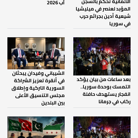
الألمانية تحكم بالسجن
آب 2026
المؤبد لعنصر في ميليشيا
شيعية أدين بجرائم حرب
في سوريا
الشيباني وفيدان يبحثان
بعد ساعات من بيان يؤكد
في أنقرة تعزيز الشراكة
التمسك بوحدة سوريا..
السورية التركية وإطلاق
انفجار يستهدف حافلة
مجلس التنسيق الأعلى
ركاب في جرمانا
بين البلدين