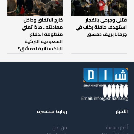
قتلى وجرحى بانفجار
خارج الاتفاق وداخل
استهدف حافلة ركاب في
معادلته.. ماذا تعني
جرمانا بريف دمشق
منظومة الدفاع
السعودية التركية
الباكستانية لدمشق؟
Email:
info@shaam.org
الأخبار
روابط مختصرة
أخبار سياسة
من نحن