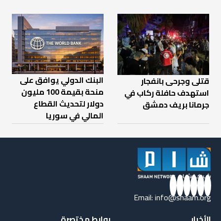
البنك الدولي يوافق على
قتلى وجرحى بانفجار
منحة بقيمة 100 مليون
استهدف حافلة ركاب في
دولار لتحديث القطاع
جرمانا بريف دمشق
المالي في سوريا
Email:
info@shaam.org
الأخبار
روابط مختصرة