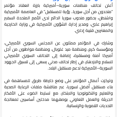
أعلن تحالف منظمات سورية–أميركية بارزة انعقاد مؤتمر
“متحدون من أجل سوريا.. رؤية للمستقبل” في العاصمة الأميركية
واشنطن، بحضور مندوب سوريا الدائم لدى الأمم المتحدة السفير
إبراهيم علبي، ومدير إدارة الشؤون الأميركية في وزارة الخارجية
والمغتربين قتيبة إدلبي.
وشارك في المؤتمر ممثلون عن المجلس السوري الأميركي،
ومؤسسة كرم، ومنظمة ميد غلوبال، ومنظمة مواطنون من أجل
أميركا آمنة ومستقرة، إضافة إلى التحالف السوري الأميركي
للسلام والازدهار، في إطار تحالف مدني يسعى إلى تنسيق الجهود
السورية–الأميركية لدعم مستقبل البلاد.
وتركزت أعمال المؤتمر على وضع خارطة طريق للمساهمة في
بناء مستقبل أفضل لسوريا، عبر مناقشة ملفات الرعاية الصحية
والتعليم والتكنولوجيا والابتكار، مع تسليط الضوء على الأفكار
الجريئة والعمل التعاوني بوصفهما مدخلين أساسيين لمعالجة
التحديات التنموية والإنسانية.