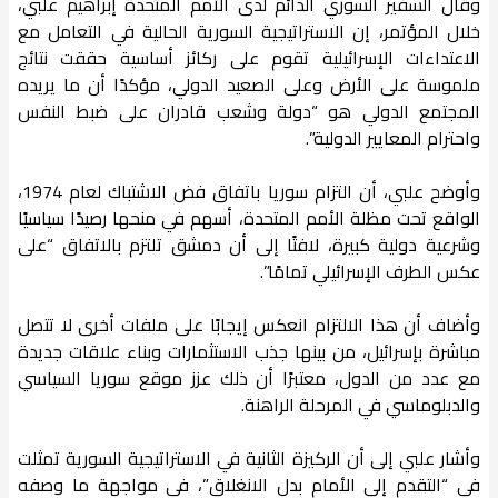
وقال السفير السوري الدائم لدى الأمم المتحدة إبراهيم علبي،
خلال المؤتمر، إن الاستراتيجية السورية الحالية في التعامل مع
الاعتداءات الإسرائيلية تقوم على ركائز أساسية حققت نتائج
ملموسة على الأرض وعلى الصعيد الدولي، مؤكدًا أن ما يريده
المجتمع الدولي هو “دولة وشعب قادران على ضبط النفس
واحترام المعايير الدولية”.
وأوضح علبي، أن التزام سوريا باتفاق فض الاشتباك لعام 1974،
الواقع تحت مظلة الأمم المتحدة، أسهم في منحها رصيدًا سياسيًا
وشرعية دولية كبيرة، لافتًا إلى أن دمشق تلتزم بالاتفاق “على
عكس الطرف الإسرائيلي تمامًا”.
وأضاف أن هذا الالتزام انعكس إيجابًا على ملفات أخرى لا تتصل
مباشرة بإسرائيل، من بينها جذب الاستثمارات وبناء علاقات جديدة
مع عدد من الدول، معتبرًا أن ذلك عزز موقع سوريا السياسي
والدبلوماسي في المرحلة الراهنة.
وأشار علبي إلى أن الركيزة الثانية في الاستراتيجية السورية تمثلت
في “التقدم إلى الأمام بدل الانغلاق”، في مواجهة ما وصفه