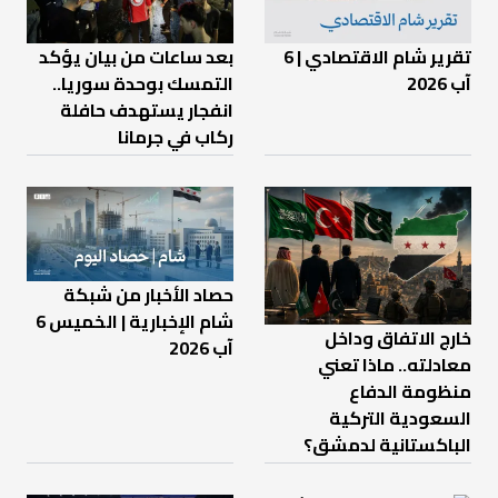
تقرير شام الاقتصادي | 6
بعد ساعات من بيان يؤكد
آب 2026
التمسك بوحدة سوريا..
انفجار يستهدف حافلة
ركاب في جرمانا
حصاد الأخبار من شبكة
شام الإخبارية | الخميس 6
خارج الاتفاق وداخل
آب 2026
معادلته.. ماذا تعني
منظومة الدفاع
السعودية التركية
الباكستانية لدمشق؟