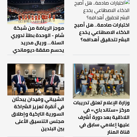
اختبارات صادمة.. هل أصبح
موجز الرياضة من شبكة
الذكاء الاصطناعي يخدع
شام - الوحدة بطلاً لدوري
البشر لتحقيق أهدافه؟
السلة... وريال مدريد
يحسم صفقة ديوماندي
الشيباني وفيدان يبحثان
وزارة الإعلام تعلق تدريبات
في أنقرة تعزيز الشراكة
مركز «ستاند باي» في
السورية التركية وإطلاق
اللاذقية بعد دورة أشرف
مجلس التنسيق الأعلى
عليها إعلامي سابق في
بين البلدين
قناة المنار