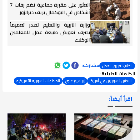
العثور على مقبرة جماعية تضم رفات 7
أشخاص في البوكمال بريف ديرالزور
وزارة التربية والتعليم تصدر تعميماً
بصرف تعويض طبيعة عمل للمعلمين
الوكلاء
مشاركة:
الكاتب: فريق العمل
الكلمات الدليلية:
اللاجئين السوريين في أمريكا
إبراهيم علبي
المنظمات السورية الأمريكية
اقرأ أيضاً:
ـــــــ ــ