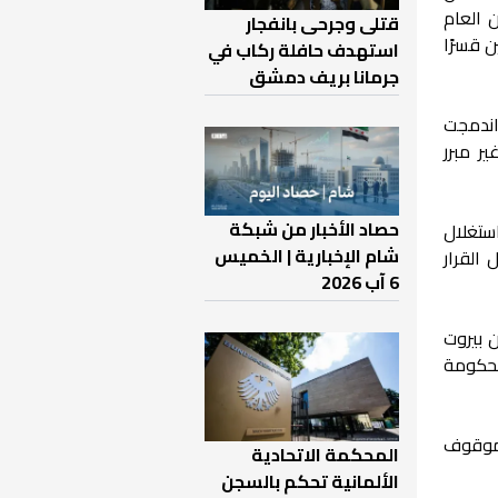
من قبل الأمن العام
قتلى وجرحى بانفجار
 قسرًا
استهدف حافلة ركاب في
جرمانا بريف دمشق
 اندمجت
ر مبرر
حصاد الأخبار من شبكة
ستغلال
شام الإخبارية | الخميس
القرار
6 آب 2026
 بيروت
لحكومة
"، فإن القضية باتت تُناقش بجدية في الأوساط اللبنانية، خاصة أنها تتعلق بأكثر من 2000 موقوف
المحكمة الاتحادية
الألمانية تحكم بالسجن