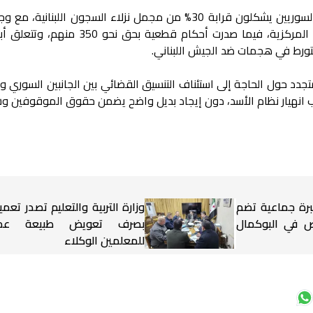
وتُظهر الإحصائيات الرسمية أن السجناء السوريين يشكلون قرابة 30% من مجمل نزلاء السجون اللبنان
من 1750 شخصًا محتجزين في السجون المركزية، فيما صدرت أحكام قطعية بحق ن
لتورط في هجمات ضد الجيش اللبناني.
دد حول الحاجة إلى استئناف التنسيق القضائي بين الجانبين السوري وال
 انهيار نظام الأسد، دون إيجاد بديل واضح يضمن حقوق الموقوفين و
برة جماعية تضم
وزارة التربية والتعليم تصدر تعميم
شخاص في البوكمال
بصرف تعويض طبيعة عم
للمعلمين الوكلاء