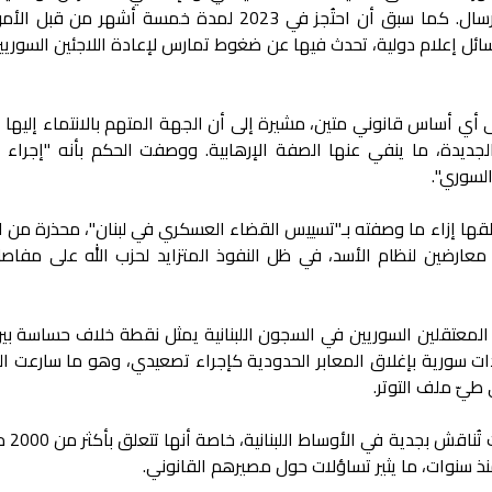
أوساط اللاجئين السوريين في منطقة عرسال. كما سبق أن احتُجز في 2023 لمدة خمسة أشهر 
ئل إعلام دولية، تحدث فيها عن ضغوط تمارس لإعادة اللاجئين السوريين
ى أي أساس قانوني متين، مشيرة إلى أن الجهة المتهم بالانتماء إليها
ديدة، ما ينفي عنها الصفة الإرهابية. ووصفت الحكم بأنه "إجراء غي
لسوري".
قها إزاء ما وصفته بـ"تسييس القضاء العسكري في لبنان"، محذرة من ا
ارضين لنظام الأسد، في ظل النفوذ المتزايد لحزب الله على مفاصل 
لمعتقلين السوريين في السجون اللبنانية يمثل نقطة خلاف حساسة بين
ات سورية بإغلاق المعابر الحدودية كإجراء تصعيدي، وهو ما سارعت ا
 طيّ ملف التوتر.
وبحسب موقع "المدن
ذ سنوات، ما يثير تساؤلات حول مصيرهم القانوني.