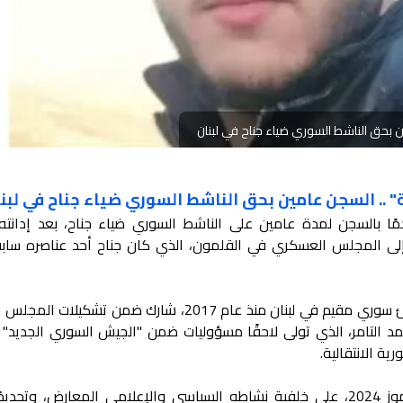
ين بحق الناشط السوري ضياء جناح في لبنان
ة" .. السجن عامين بحق الناشط السوري ضياء جناح في لبن
مًا بالسجن لمدة عامين على الناشط السوري ضياء جناح، بعد إدانته
 إلى المجلس العسكري في القلمون، الذي كان جناح أحد عناصره سابقً
ووفق هيئة الدفاع، فإن جناح، وهو لاجئ سوري مقيم في لبنان منذ عام 2017، شارك ضمن تشك
د التامر، الذي تولى لاحقًا مسؤوليات ضمن "الجيش السوري الجديد" 
ة الانتقالية.
وتعود خلفية توقيف جناح إلى يوليو/تموز 2024، على خلفية نشاطه السياسي والإعلامي المعارض، و