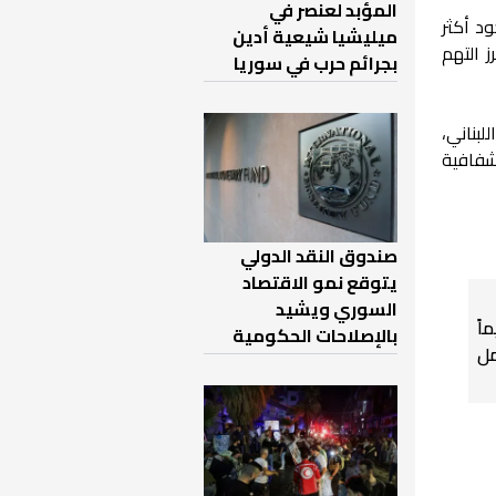
المؤبد لعنصر في
ية، مع وجود أكثر
ميليشيا شيعية أدين
حو 350 منهم، وتتعلق أبرز التهم
بجرائم حرب في سوريا
لبناني،
شفافية
صندوق النقد الدولي
يتوقع نمو الاقتصاد
السوري ويشيد
اً
بالإصلاحات الحكومية
ل