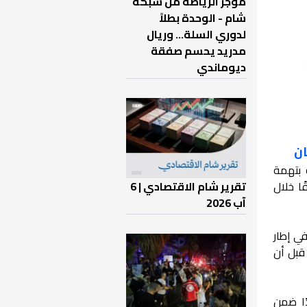
موجز الرياضة من شبكة
شام - الوحدة بطلاً
لدوري السلة... وريال
مدريد يحسم صفقة
ديوماندي
ان
 بتهمة
تقرير شام الاقتصادي | 6
ا خلال
آب 2026
يلات المجلس في إطار
قبل أن
تحديدًا ضمن