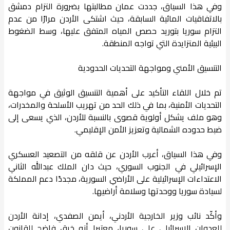
وفي هذا السياق، جددت عمان مطالبتها بضرورة التزام دمشق
بالاتفاقيات المائية السابقة، حيث اشتكى الأردن مرارًا من عدم
التزام سوريا بتوريد حصص المياه المتفق عليها، وسط الضغوط
البيئية المتزايدة التي تواجه المنطقة.
التنسيق الأمني ومواجهة التحديات الحدودية
تم خلال اللقاء التأكيد على أهمية التنسيق الوثيق في مواجهة
التحديات الأمنية، بما في ذلك الحد من تهريب الأسلحة والمخدرات،
وهو ملف يشكل أولوية قصوى بالنسبة للأردن، الذي يسعى إلى
ضبط حدوده الشمالية وتعزيز الأمن الإقليمي.
وفي هذا السياق، أعرب الأردن عن قلقه من التصعيد العسكري
الإسرائيلي في الجنوب السوري، حيث دان الملك عبدالله الثاني
الاعتداءات الإسرائيلية على الأراضي السورية، مجددًا دعم المملكة
لسيادة سوريا ووحدتها وسلامة أراضيها.
وأكّد نائب وزير الخارجية الأردني، أيمن الصفدي، إدانة الأردن
للعدوان الإسرائيلي على سوريا، معتبرا أنه خرق فاضح للقانون