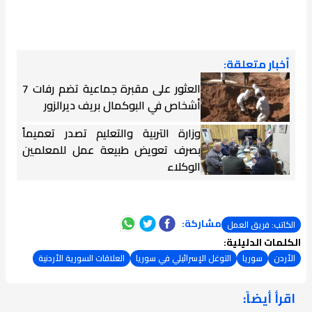
أخبار متعلقة:
العثور على مقبرة جماعية تضم رفات 7
أشخاص في البوكمال بريف ديرالزور
وزارة التربية والتعليم تصدر تعميماً
بصرف تعويض طبيعة عمل للمعلمين
الوكلاء
مشاركة:
الكاتب: فريق العمل
الكلمات الدليلية:
الأردن
سوريا
التوغل الإسرائيلي في سوريا
العلاقات السورية الأردنية
اقرأ أيضاً:
ـــــــ ــ