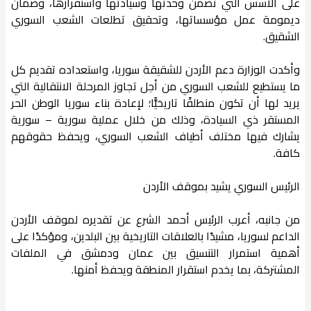
على الأسس التي تضمن وحدتها وسيادتها واستقرارها، وضمان
ديمومة عمل مؤسساتها، وتحقيق تطلعات الشعب السوري
الشقيق.
وأكدت الوزارة دعم الأردن للشقيقة سوريا، واستعداده تقديم كل
ما يستطيع للشعب السوري من أجل تجاوز المرحلة الانتقالية التي
يريد لها أن تكون منطلقًا تاريخيًّا؛ لإعادة بناء سوريا الوطن الحر
المستقر ذي السيادة، وذلك من خلال عملية سورية – سورية
يشارك فيها مختلف أطياف الشعب السوري، ويحفظ حقوقهم
كافة.
الرئيس السوري يشيد بموقف الأردن
من جانبه، أعرب الرئيس أحمد الشرع عن تقديره لموقف الأردن
الداعم لسوريا، مشيدًا بالعلاقات التاريخية بين البلدين، ومؤكدًا على
أهمية استمرار التنسيق بين عمان ودمشق في الملفات
المشتركة، بما يخدم استقرار المنطقة ويحفظ أمنها.