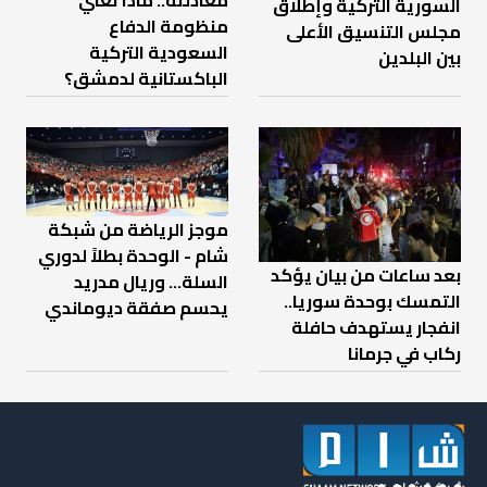
معادلته.. ماذا تعني
السورية التركية وإطلاق
منظومة الدفاع
مجلس التنسيق الأعلى
السعودية التركية
بين البلدين
الباكستانية لدمشق؟
موجز الرياضة من شبكة
شام - الوحدة بطلاً لدوري
بعد ساعات من بيان يؤكد
السلة... وريال مدريد
التمسك بوحدة سوريا..
يحسم صفقة ديوماندي
انفجار يستهدف حافلة
ركاب في جرمانا