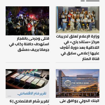
وزارة الإعلام تعلق تدريبات
قتلى وجرحى بانفجار
مركز «ستاند باي» في
استهدف حافلة ركاب في
اللاذقية بعد دورة أشرف
جرمانا بريف دمشق
عليها إعلامي سابق في
قناة المنار
البنك الدولي يوافق على
تقرير شام الاقتصادي | 6