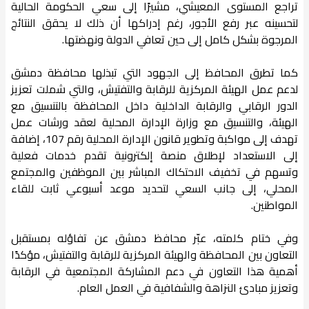
تراجع المستوى المعيشي، مشيرًا إلى سعي الحكومة الحالية
لتحسينه عبر رفع الأجور، رغم إدراكها أن ذلك لا يحقق النتائج
المرجوة بشكل كامل إلى حين تعافي الدولة ونهضتها.
كما تطرق المحافظ إلى الجهود التي تبذلها محافظة دمشق
لدعم عمل الهيئة المركزية للرقابة والتفتيش، والتي شملت تعزيز
الدور الرقابي والرقابة الداخلية داخل المحافظة بالتنسيق مع
الهيئة، والتنسيق مع وزارة الإدارة المحلية لعقد ورشات عمل
تهدف إلى مواكبة وتطوير قانون الإدارة المحلية رقم 107، إضافة
إلى الاستعداد لإطلاق منصة إلكترونية تقدم خدمات فعلية
وتسهم في تخفيف الاحتكاك المباشر بين الموظفين والمجتمع
المحلي، إلى جانب السعي لتحديد موعد أسبوعي ثابت للقاء
المواطنين.
وفي ختام كلمته، عبّر محافظ دمشق عن تفاؤله بمستقبل
التعاون بين المحافظة والهيئة المركزية للرقابة والتفتيش، مؤكدًا
أهمية هذا التعاون في دعم المشاركة المجتمعية في الرقابة
وتعزيز مبادئ النزاهة والشفافية في العمل العام.