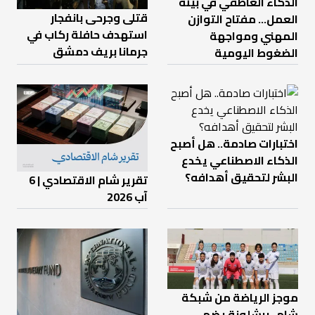
الذكاء العاطفي في بيئة
قتلى وجرحى بانفجار
العمل… مفتاح التوازن
استهدف حافلة ركاب في
المهني ومواجهة
جرمانا بريف دمشق
الضغوط اليومية
اختبارات صادمة.. هل أصبح
الذكاء الاصطناعي يخدع
البشر لتحقيق أهدافه؟
تقرير شام الاقتصادي | 6
آب 2026
موجز الرياضة من شبكة
شام- برشلونة يضم