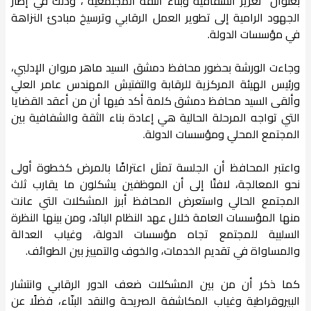
بعنوان "تعزيز الشفافية وبناء الثقة المجتمعية"، وذلك في إطار
الجهود الرامية إلى تطوير العمل الرقابي وترسيخ مبادئ النزاهة
في مؤسسات الدولة.
وجاءت الورشة بحضور محافظ دمشق السيد ماهر مروان الإدلبي،
ورئيس الهيئة المركزية للرقابة والتفتيش المهندس عامر العلي
وألقى السيد محافظ دمشق كلمة أكد فيها أن من أعقد القضايا
التي تواجه المرحلة الحالية هي إعادة بناء الثقة والشفافية بين
المجتمع المحلي ومؤسسات الدولة.
واعتبر المحافظ أن الجلسة تمثل اعترافًا بالمرض كخطوة أولى
نحو المعالجة، لافتًا إلى أن الموظفين يشكلون ما يقارب ثلث
المجتمع الحالي واستعرض المحافظ أبرز المشكلات التي عانت
منها المؤسسات العامة خلال عهد النظام البائد، ومن بينها النظرة
السلبية للمجتمع تجاه مؤسسات الدولة، وغياب العدالة
والمساواة في تقديم الخدمات، والخوف والتمييز بين الطوائف.
كما ذكر أن من بين المشكلات ضعف الدور الرقابي وانتشار
البيروقراطية وغياب المكاشفة الصريحة والنقد البنّاء، فضلًا عن