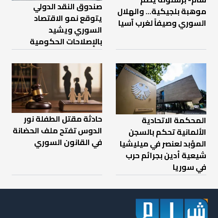
صندوق النقد الدولي
موهبة بلجيكية... والهلال
يتوقع نمو الاقتصاد
السوري وصيفاً لغرب آسيا
السوري ويشيد
بالإصلاحات الحكومية
حادثة مقتل الطفلة نور
المحكمة الاتحادية
الدوس تفتح ملف الحضانة
الألمانية تحكم بالسجن
في القانون السوري
المؤبد لعنصر في ميليشيا
شيعية أدين بجرائم حرب
في سوريا