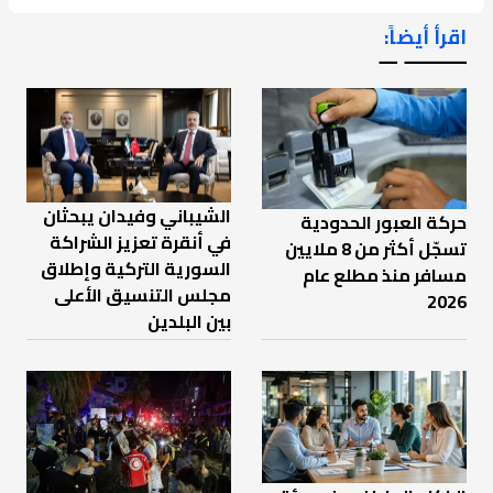
اقرأ أيضاً:
ـــــــ ــ
الشيباني وفيدان يبحثان
حركة العبور الحدودية
في أنقرة تعزيز الشراكة
تسجّل أكثر من 8 ملايين
السورية التركية وإطلاق
مسافر منذ مطلع عام
مجلس التنسيق الأعلى
2026
بين البلدين