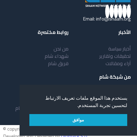
Email:
info@shaam.org
الأخبار
روابط مختصرة
أخبار سياسة
من نحن
تحقيقات وتقارير
شهداء شام
آراء ومقالات
فريق شام
من شبكة شام
أهداف شبكة شام
بنية شبكة شام
يستخدم هذا الموقع ملفات تعريف الارتباط
خدمات شبكة شام
مقدمة عن شبكة شام
لتحسين تجربة المستخدم.
المستفيدون من الشبكة
نظام العمل في شبكة شام
لمحة عن شبكة شبام
موافق
© copyright 2026 All rights reserved.
Developed and Designed by
Ultimate STC