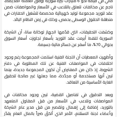
مالي في قيمة نحو 6 مليارات ليرة سورية (وفق العملة القديمة)،
ناجم عن مخالفات تتعلق بالتلاعب في الأسعار والمواصفات ضمن
عقد لتوريد مجموعة توليد كهربائية مخصصة لتشغيل الحفارات في
منطقة الحقول الوسطى بحمص، وذلك في زمن النظام البائد.
وكشفت التحقيقات، التي قدّمها الجهاز لوكالة سانا، أن الشركة
السورية للنفط أبرمت عقد التوريد بأسعار تجاوزت أسعار السوق
بحوالي 70%، ما أسفر عن خسائر مالية جسيمة.
وأظهرت المعطيات أن اللجنة الفنية استلمت المجموعة رغم وجود
اختلافات في المواصفات الفنية عن تلك المطلوبة في دفتر
الشروط، إذ كان من المفترض أن تكون المجموعة جديدة، بينما
تبين أنها مستخدمة أو مجدّدة، مما جعلها غير صالحة لتحقيق
الغاية الأساسية من التعاقد.
وبعد التدقيق في تفاصيل القضية، تبين وجود مخالفات في
المواصفات وتلاعب في الأسعار من قبل المقاول المتعهد
بالتوريد، إضافة إلى إهمال وتقصير من قبل مدير عام الشركة
وأعضاء لجنة الاستلام، الأمر الذي ألحَقَ ضرراً بالمال العام يقدّر