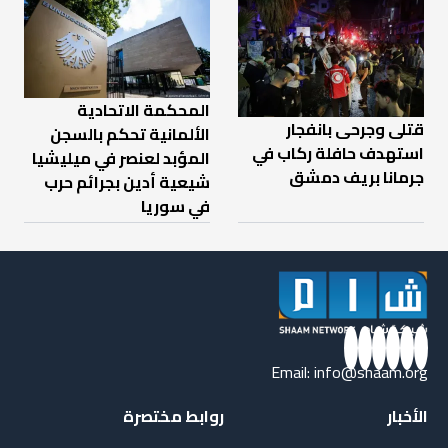
المحكمة الاتحادية
قتلى وجرحى بانفجار
الألمانية تحكم بالسجن
استهدف حافلة ركاب في
المؤبد لعنصر في ميليشيا
جرمانا بريف دمشق
شيعية أدين بجرائم حرب
في سوريا
Email:
info@shaam.org
الأخبار
روابط مختصرة