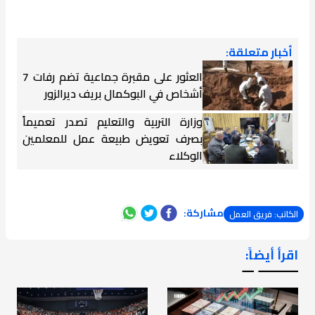
أخبار متعلقة:
العثور على مقبرة جماعية تضم رفات 7
أشخاص في البوكمال بريف ديرالزور
وزارة التربية والتعليم تصدر تعميماً
بصرف تعويض طبيعة عمل للمعلمين
الوكلاء
مشاركة:
الكاتب: فريق العمل
اقرأ أيضاً:
ـــــــ ــ