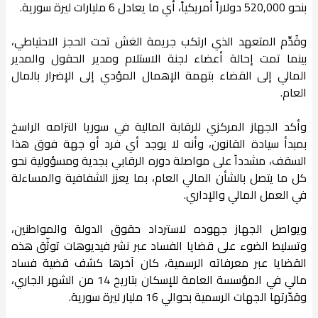
بنحو 520,000 دولاراً أمريكياً، أي ما يعادل 6 مليارات ليرة سورية.
وقُدِّم المتعهد الذي ارتكب جريمة الغش تحت الحجز الاحتياطي،
بينما تمت إحالة أعضاء لجنة الاستلام ومدير الحقول والمدير
المالي إلى القضاء بتهمة الإهمال المؤدي إلى الإضرار بالمال
العام.
وأكد الجهاز المركزي للرقابة المالية في سوريا التزامه الراسخ
بمبدأ سيادة القانون، وأنه لا يوجد أي فرد أو جهة فوق هذا
السقف، مشدداً على مواصلة دوره الرقابي بجدية ومسؤولية نحو
كل ما يتصل بالشأن المالي العام، بما يعزز الشفافية والمساءلة
في العمل المالي والإداري.
ويواصل الجهاز جهوده لاسترداد حقوق الدولة والمواطنين،
وتسليط الضوء على قضايا الفساد عبر نشر فيديوهات توثّق هذه
القضايا عبر معرفاته الرسمية، كان آخرها كشف قضية فساد
مالي في المؤسسة العامة للإسكان بتاريخ 14 من الشهر الجاري،
وقدّرتها الجهات الرسمية بحوالي 16 مليار ليرة سورية.