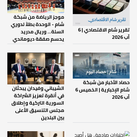
موجز الرياضة من شبكة
شام - الوحدة بطلاً لدوري
تقرير شام الاقتصادي | 6
السلة... وريال مدريد
آب 2026
يحسم صفقة ديوماندي
حصاد الأخبار من شبكة
الشيباني وفيدان يبحثان
شام الإخبارية | الخميس 6
في أنقرة تعزيز الشراكة
آب 2026
السورية التركية وإطلاق
مجلس التنسيق الأعلى
بين البلدين