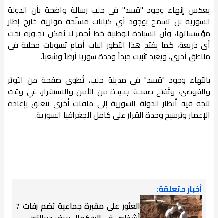
يعكس إنهاء وجود "قسد" في حلب رسالة واضحة بأن الدولة
السورية لن تسمح بوجود أي كيانات مسلّحة موازية خارج إطار
مؤسساتها، وأن السيادة الوطنية خط أحمر لا يُمكن تجاوزه تحت
أي ذريعة، كما يفتح هذا التطور الباب أمام تسويات محلية في
مناطق أخرى، ويعيد تثبيت مبدأ وحدة سوريا أرضاً وشعباً.
بانتهاء وجود "قسد" في مدينة حلب، تُطوى صفحة من التوتر
والفوضى، وتُفتح صفحة جديدة من الأمن والاستقرار، في وقت
تتجه فيه أنظار الدولة السورية إلى ملفات أخرى تتعلق بإعادة
الإعمار وترسيخ وحدة القرار على كامل الجغرافيا السورية.
أخبار متعلقة:
العثور على مقبرة جماعية تضم رفات 7
أشخاص في البوكمال بريف ديرالزور