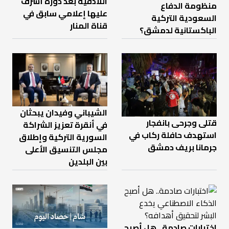
اللاذقية بعد دورة أشرف
منظومة الدفاع
عليها إعلامي سابق في
السعودية التركية
قناة المنار
الباكستانية لدمشق؟
الشيباني وفيدان يبحثان
قتلى وجرحى بانفجار
في أنقرة تعزيز الشراكة
استهدف حافلة ركاب في
السورية التركية وإطلاق
جرمانا بريف دمشق
مجلس التنسيق الأعلى
بين البلدين
اختبارات صادمة.. هل أصبح