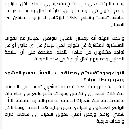
ودعت الهيئة أهالي حي الشيخ مقصود إلى البقاء داخل منازلهم
وعدم الخروج في الوقت الراهن، نظراً لاحتمال وجود عناصر من
ميليشيا "قسد" وتنظيم "PKK" الإرهابي لا يزالون مختبئين بين
السكان.
وأكدت الهيئة أنه بإمكان الأهالي التواصل المباشر مع القوات
العسكرية المنتشرة في شوارع الحي للإبلاغ عن أي طارئ أو عن
تواجد مشتبهين من عناصر التنظيم، مشددة على أن سلامة
المدنيين وحمايتهم تمثل أولوية في هذه المرحلة.
انتهاء وجود "قسد" في مدينة حلب... الجيش يحسم المشهد
ويعيد بسط السيادة
تمثل هذه الهزيمة ضربة قاصمة لمشروع "قسد" في المدينة،
حيث كانت تسعى إلى تكريس وجودها كأمر واقع في أحياء ذات
غالبية كردية، تحت شعارات الحماية الذاتية والإدارة المحلية، إلا أن
الواقع العسكري والسياسي فرض نهاية هذا التمدد، وسط تآكل
شعبي واضح ورفض أهلي لتحويل الأحياء إلى ساحات صراع
وأجندات خارجية.