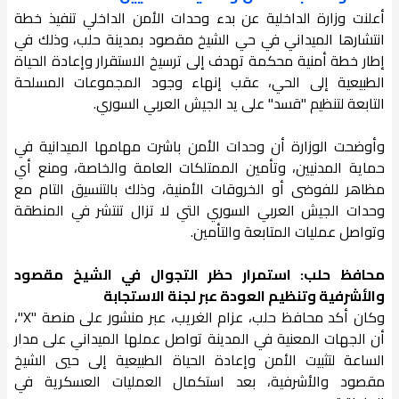
أعلنت وزارة الداخلية عن بدء وحدات الأمن الداخلي تنفيذ خطة
انتشارها الميداني في حي الشيخ مقصود بمدينة حلب، وذلك في
إطار خطة أمنية محكمة تهدف إلى ترسيخ الاستقرار وإعادة الحياة
الطبيعية إلى الحي، عقب إنهاء وجود المجموعات المسلحة
التابعة لتنظيم "قسد" على يد الجيش العربي السوري.
وأوضحت الوزارة أن وحدات الأمن باشرت مهامها الميدانية في
حماية المدنيين، وتأمين الممتلكات العامة والخاصة، ومنع أي
مظاهر للفوضى أو الخروقات الأمنية، وذلك بالتنسيق التام مع
وحدات الجيش العربي السوري التي لا تزال تنتشر في المنطقة
وتواصل عمليات المتابعة والتأمين.
محافظ حلب: استمرار حظر التجوال في الشيخ مقصود
والأشرفية وتنظيم العودة عبر لجنة الاستجابة
وكان أكد محافظ حلب، عزام الغريب، عبر منشور على منصة "X"،
أن الجهات المعنية في المدينة تواصل عملها الميداني على مدار
الساعة لتثبيت الأمن وإعادة الحياة الطبيعية إلى حيي الشيخ
مقصود والأشرفية، بعد استكمال العمليات العسكرية في