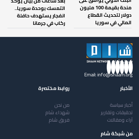
البنك الدولي يوافق على
بعد ساعات من بيان يؤكد
منحة بقيمة 100 مليون
التمسك بوحدة سوريا..
دولار لتحديث القطاع
انفجار يستهدف حافلة
المالي في سوريا
ركاب في جرمانا
Email:
info@shaam.org
الأخبار
روابط مختصرة
أخبار سياسة
من نحن
تحقيقات وتقارير
شهداء شام
آراء ومقالات
فريق شام
من شبكة شام