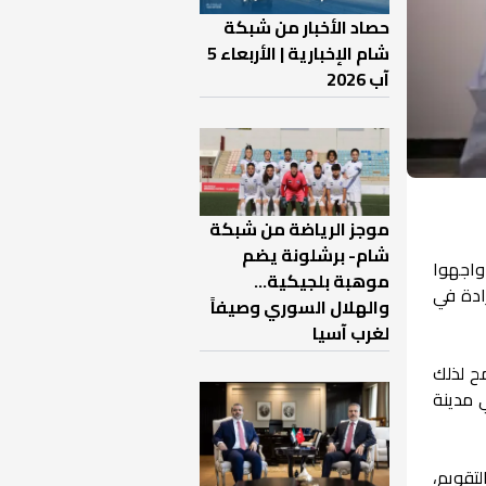
حصاد الأخبار من شبكة
شام الإخبارية | الأربعاء 5
آب 2026
موجز الرياضة من شبكة
شام- برشلونة يضم
واجهوا
موهبة بلجيكية...
ادة في
والهلال السوري وصيفاً
لغرب آسيا
مح لذلك
 مدينة
ر التقويم،