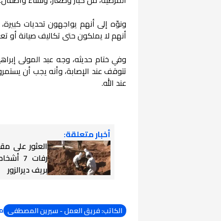
ونوّه إلى أنهم يواجهون تحديات كبيرة، 
أنهم لا يملكون حتى تكاليف صيانة أو تع
وفي ختام حديثه، وجه عبد المولى إبراه
تتوقف عند الإصابة، وأنه يجب أن يستمرو
عند الله.
أخبار متعلقة:
العثور على مق
رفات 7 أ
بريف ديرالزور
م
الكاتب: فريق العمل - سيرين المصطفى