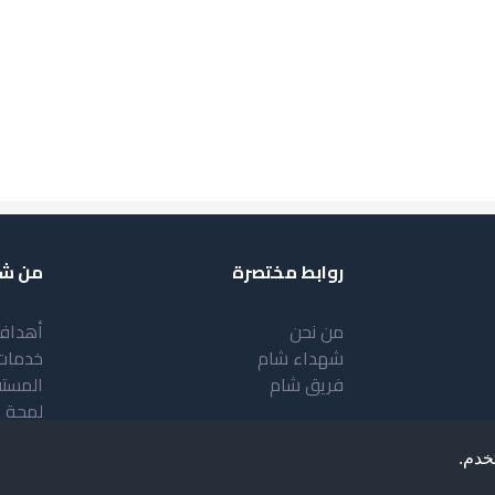
روابط مختصرة
من شب
من نحن
أهداف
شهداء شام
خدمات
فريق شام
المست
لمحة 
خدم.
.
Deve