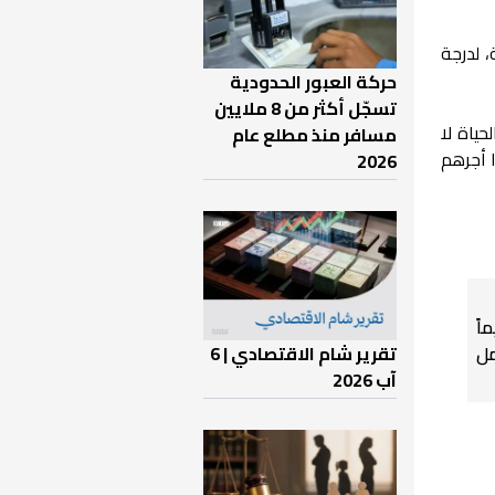
 لدرجة
حركة العبور الحدودية
تسجّل أكثر من 8 ملايين
ياة لا
مسافر منذ مطلع عام
 أجرهم
2026
اً
تقرير شام الاقتصادي | 6
ل
آب 2026