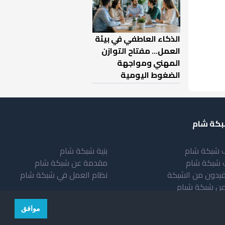
الذكاء العاطفي في بيئة
العمل… مفتاح التوازن
المهني ومواجهة
الضغوط اليومية
كة شام
 شبكة شام
بنية شبكة شام
 شبكة شام
مقدمة عن شبكة شام
فيدون من الشبكة
نظام العمل في شبكة شام
عن شبكة شبام
موافق
© copyright 2026 All rights reserved