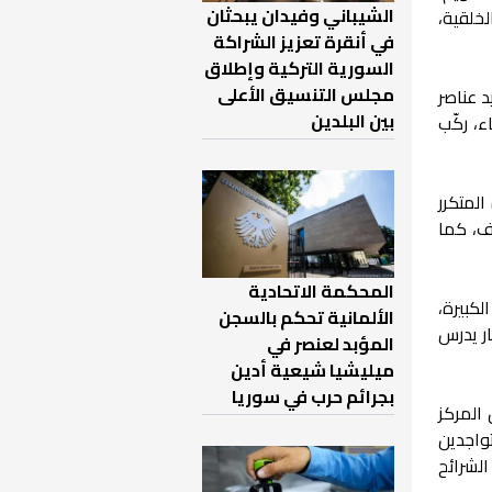
الشيباني وفيدان يبحثان
خلقية،
في أنقرة تعزيز الشراكة
السورية التركية وإطلاق
مجلس التنسيق الأعلى
د عناصر
بين البلدين
فاء، ركّب
ده المتكرر
ف، كما
المحكمة الاتحادية
كبيرة،
الألمانية تحكم بالسجن
ار يدرس
المؤبد لعنصر في
ميليشيا شيعية أدين
بجرائم حرب في سوريا
 المركز
واجدين
لشرائح