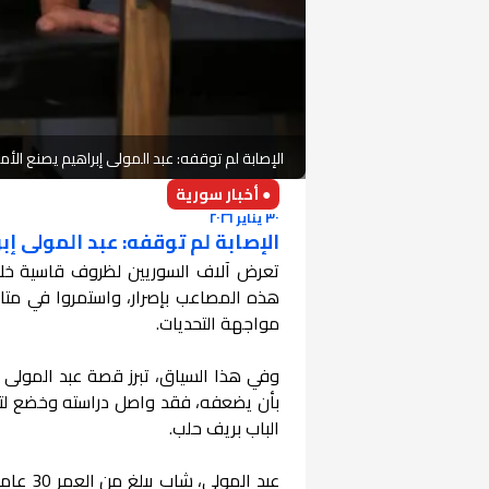
الإصابة لم توقفه: عبد المولى إبراهيم يصنع ال
● أخبار سورية
٣٠ يناير ٢٠٢٦
الإصابة لم توقفه: عبد المولى إ
تعرض آلاف السوريين لظروف قاسية خلال 
هذه المصاعب بإصرار، واستمروا في متا
مواجهة التحديات.
وفي هذا السياق، تبرز قصة عبد المولى إ
بأن يضعفه، فقد واصل دراسته وخضع لتدر
الباب بريف حلب.
عبد الم