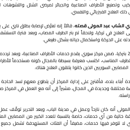
يب وتصنيع الأطراف الصناعية والجبائر لمرضى الشلل والتشوهات ال
ي ذلك العلاج الفيزيائي والنفسي.
ي الشاب عبد المولى قصته
، قائلاً إنه تعرّض لإصابة بطلق ناري على ي
لأسد في عام 2012، ثم تلقى العلاج في تركيا، ولاحقاً تم بتر الطرف المصاب، وبعد فترة الاستش
اعدته على الحركة واستكمال حياته بشكل طبيعي.
وتابع أنه خلال فترة علاجه في عام 2013 بتركيا، ضمن مركز سوري يقدم خدمات الأطراف الصناعية، وبعد ترد
 الطرف المناسب، اكتسب معرفة بسيطة بالمجال كونه مستخدماً للأطرا
المصابين السوريين الذين كانوا يتلقون العلاج هناك.
أبناء بلده، فأقترح على إدارة المركز أن يتطوع معهم لسد الحاجة ال
مسة مختلفة وجديدة في المجال، مشيراً إلى أنه مع العمل في المركز ص
استه.
المولى أنه كان نازحاً وعمل في مدينة الباب، وبعد التحرير توقّف عمل
 خالية من أي خدمات، خاصة بالنسبة للعدد الكبير من المصابين المت
لتي لا تتوفر فيها خدمات، مضيفاً أن الفئات المستهدفة تشمل جميع ا