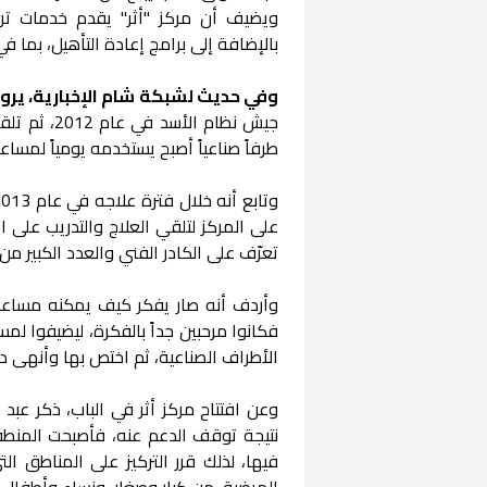
ويضيف أن مركز "أثر" يقدم خدمات ترك
بالإضافة إلى برامج إعادة التأهيل، بما ف
وفي حديث لشبكة شام الإخبارية، يرو
جيش نظام ا
طرفاً صناعياً أصبح يستخدمه يومياً لمس
على المركز لتلقي العلاج والتدريب على
تعرّف على الكادر الفني والعدد الكبير من 
وأردف أنه صار يفكر كيف يمكنه مساعدة 
فكانوا مرحبين جداً بالفكرة، ليضيفوا ل
الأطراف الصناعية، ثم اختص بها وأنهى در
وعن افتتاح مركز أثر في الباب، ذكر عبد 
نتيجة توقف الدعم عنه، فأصبحت المنطقة
فيها، لذلك قرر التركيز على المناطق ا
المرضية، من كبار وصغار، ونساء وأطفال.