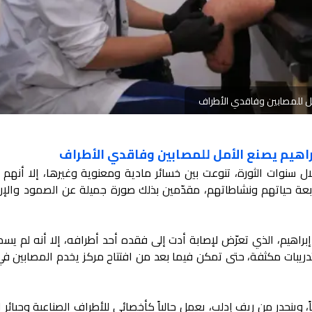
أمل للمصابين وفاقدي الأطراف
براهيم يصنع الأمل للمصابين وفاقدي الأطراف
سنوات الثورة، تنوعت بين خسائر مادية ومعنوية وغيرها، إلا أنهم 
بعة حياتهم ونشاطاتهم، مقدّمين بذلك صورة جميلة عن الصمود والإر
براهيم، الذي تعرّض لإصابة أدت إلى فقده أحد أطرافه، إلا أنه لم يس
يبات مكثفة، حتى تمكن فيما بعد من افتتاح مركز يخدم المصابين في
ولى، شاب يبلغ من العمر 30 عاماً، وينحدر من ريف إدلب، يعمل حالياً كأخصائي للأطراف الصناعية وجبائ