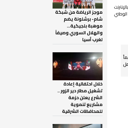
لإنترنت
موجز الرياضة من شبكة
الوطني
شام- برشلونة يضم
موهبة بلجيكية...
والهلال السوري وصيفاً
لغرب آسيا
اً
ل
خلال احتفالية إعادة
تشغيل مطار دير الزور ..
الشرع يعلن حزمة
مشاريع تنموية
للمحافظات الشرقية