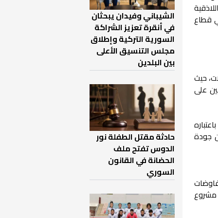
لاذقية
الشيباني وفيدان يبحثان
في قطاع
في أنقرة تعزيز الشراكة
السورية التركية وإطلاق
مجلس التنسيق الأعلى
بين البلدين
صالات، حيث
ين على
عتباره
ن جودة
حادثة مقتل الطفلة نور
الدوس تفتح ملف
الحضانة في القانون
السوري
فاوضات
ذ مشروع