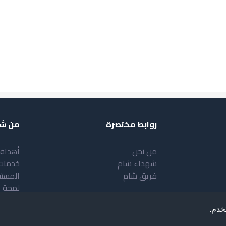
روابط مختصرة
من شب
من نحن
أهداف
شهداء شام
خدمات
فريق شام
المست
لمحة 
خدم.
.
Deve