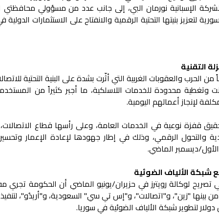
شركة الإسبانية نورمان البي، إلى جانب عدد من مسؤولي محافظتي ال
لتعزيز بنيتها التحتية الرقمية والانفتاح على الاستثمارات الدولية 
لة التقنية
هذه الخطوة بعد أكثر من 14 عاماً من الحرب والعقوبات الغربية التي أثّرت بشدة على البنية التحتية للات
ت وتغطية محدودة للخدمات اللاسلكية، ما أجبر كثيراً من المستخدم
لفة لإنجاز أعمالهم اليومية.
قيق قفزة نوعية في الخدمات العامة، وعلى رأسها قطاع الاتصالات، با
دية والتحول الرقمي، وذلك في إطار جهودها لإعادة الإعمار وتحسي
الأول/ديسمبر الماضي.
 شبكة الألياف الضوئية
ريح لوكالة رويترز في حزيران/يونيو الماضي أن الحكومة تجري م
ن بينها "زين"، و"اتصالات"، و"إس تي سي" السعودية، و"أريدُو"، لتنفي