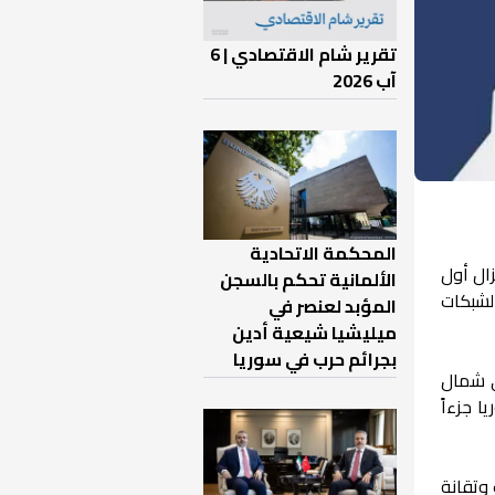
تقرير شام الاقتصادي | 6
آب 2026
المحكمة الاتحادية
زال أول
الألمانية تحكم بالسجن
الشبكات
المؤبد لعنصر في
ميليشيا شيعية أدين
بجرائم حرب في سوريا
 البحرية الجديد سيعمل على ربط 12 دولة في شمال
ا جزءاً
وتقانة