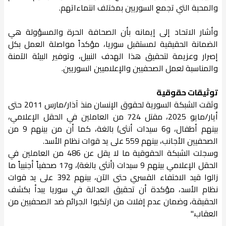
والمحبة التي تجمع السوريين بمختلف انتماءاتهم.
وأشار الاتحاد إلى إيمانه بأن الصحافة الحرة والمسؤولة هي
الضمانة الحقيقية لمستقبل سوريا، مؤكداً مواصلة العمل بكل
إصرار وعزيمة لتحقيق هذا الهدف النبيل، وتوفير البيئة الآمنة
والمناسبة لعمل الصحفيين والإعلاميين السوريين.
توثيقات حقوقية
وثقت الشبكة السورية لحقوق الإنسان منذ آذار/مارس 2011 حتى
أيار/مايو 2025، مقتل 724 من العاملين في الحقل الإعلامي،
بينهم أطفال، و6 سيدات أنثى) بالغة، كما أن من بينهم 9 من
الصحفيين الأجانب، بينهم 559 على يد قوات نظام الأسد.
وسجلت الشبكة الحقوقية ما لا يقل عن 486 من العاملين في
الحقل الإعلامي بينهم 9 سيدات (أنثى بالغة)، و17 صحفياً أجنبياً ما
زالوا قيد الاختفاء القسري حتى الآن، بينهم 392 على يد قوات
نظام الأسد، مؤكدة أن تحقيق العدالة في سوريا يبدأ بكشف
الحقيقة، وضمان عدم إفلات من ارتكبوا الجرائم ضد الصحفيين من
العقاب."