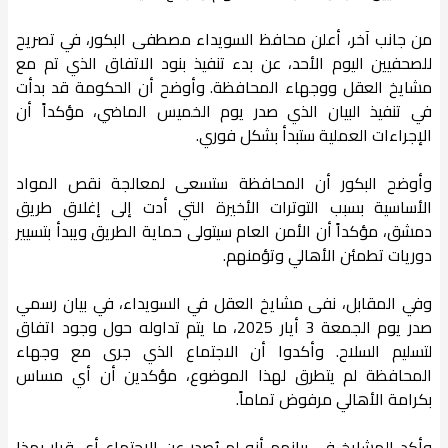
من جانب آخر، أعلن محافظ السويداء مصطفى البكور، في تصريح
للصحفيين اليوم الأحد، عن بدء تنفيذ بنود الاتفاق الذي تم مع
مشايخ العقل ووجهاء المحافظة. وأوضح أن الحكومة قد بدأت
في تنفيذ البيان الذي صدر يوم الخميس الماضي، مؤكداً أن
الإجراءات العملية ستبدأ بشكل فوري.
وأوضح البكور أن المحافظة ستسعى لمعالجة نقص المواد
الأساسية بسبب التوترات الأخيرة التي أدت إلى إغلاق طريق
دمشق، مؤكداً أن الأمن العام سيتولى حماية الطريق ويبدأ بتسيير
دوريات تطمئن الأهالي وتؤمنهم.
وفي المقابل، نفى مشايخ العقل في السويداء، في بيان رسمي
صدر يوم الجمعة 3 أيار 2025، ما يتم تداوله حول وجود اتفاق
لتسليم السلاح. وأكدوا أن الاجتماع الذي جرى مع وجهاء
المحافظة لم يتطرق لهذا الموضوع، مؤكدين أن أي مساس
بكرامة الأهالي مرفوض تماماً.
وأكد المشايخ في بيانهم أنه لم يُصدر عن الاجتماع أي قرار بهذا