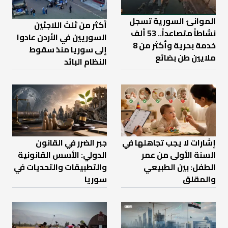
الموانئ السورية تسجل
أكثر من ثلث اللاجئين
نشاطاً متصاعداً.. 53 ألف
السوريين في الأردن عادوا
خدمة بحرية وأكثر من 8
إلى سوريا منذ سقوط
ملايين طن بضائع
النظام البائد
إشارات لا يجب تجاهلها في
جبر الضرر في القانون
السنة الأولى من عمر
الدولي: الأسس القانونية
الطفل: بين الطبيعي
والتطبيقات والتحديات في
والمقلق
سوريا