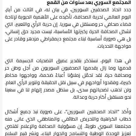
المجتمع السوري بعد سنوات من القمع
جدد اتحاد الصحفيين السوريين، في بيان له، في الثالث من أيار،
اليوم العالمي لحرية الصحافة، تأكيده على الأهمية الحيوية لإتاحة
فضاء صحافي حر ومستقل في سوريا. إن حرية الرأي والتعبير، التي
تشكل الصحافة الحرة ركيزتها الأساسية، ليست مجرد حق إنساني،
بل هي ضرورة أساسية لبناء مجتمع ديمقراطي مزدهر وقادر على
مواجهة التحديات.
في هذا اليوم، نستذكر بتقدير عميق التضحيات الجسيمة التي
قدمها وما زال يقدمها الصحفيون السوريون من أجل وطن حر
وصحافة حرة. لقد تحمّل زملاؤنا أعباءً ضخمة، وواجهوا مخاطر
كبيرة، وفقدوا أرواحهم في سبيل نقل الحقيقة وتنوير الرأي العام.
ولن تذهب تضحياتهم سدى، بل ستظل مصدر إلهام لنا في سعينا
نحو مستقبل أكثر حرية وعدالة.
وأكد "اتحاد الصحفيين السوريين"، على ضرورة نبذ جميع أشكال
خطاب الكراهية والتحريض الطائفي والمناطقي الذي عانى منه
مجتمعنا السوري طويلاً. إن مسؤولية الصحافة والإعلام تقتضي
تعزيز الوحدة الوطنية والتسامح والحوار البناء، ونشر قيم السلام