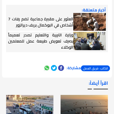
أخبار متعلقة:
العثور على مقبرة جماعية تضم رفات 7
أشخاص في البوكمال بريف ديرالزور
وزارة التربية والتعليم تصدر تعميماً
بصرف تعويض طبيعة عمل للمعلمين
الوكلاء
مشاركة:
الكاتب: فريق العمل
اقرأ أيضاً:
ـــــــ ــ