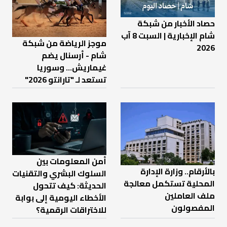
حصاد الأخبار من شبكة
شام الإخبارية | السبت 8 آب
موجز الرياضة من شبكة
2026
شام - أرسنال يضم
غيماريش... وسوريا
تستعد لـ "تارانتو 2026"
أمن المعلومات بين
بالأرقام.. وزارة الإدارة
السلوك البشري والتقنيات
المحلية تستكمل معالجة
الحديثة: كيف تتحول
ملف العاملين
الأخطاء اليومية إلى بوابة
المفصولون
للاختراقات الرقمية؟