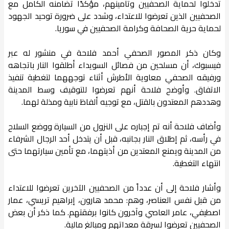
تدخلوا لحماية الصحفيين وتأمينهم، مؤكدًا تضامنه الكامل مع
الصحفيين الذين تعرضوا للاعتداء، وشدد على ضرورة توحيد الجهود
لحماية حرية الصحافة وكرامة الصحفيين في سوريا.
وكان ذكر المصور الصحفي أحمد فلاحة في منشور له عبر
فيسبوك، أن مسلحين من فصائل السويداء أطلقوا النار باتجاهه
ورفيقه الصحفي معاوية الأطرش أثناء توجههما لتغطية تنفيذ
الاتفاق. وأوضح فلاحة أنهم تعرضوا للتوقيف وسط المدينة
وهددهم المعتدون بالقتل، مع توجيه ألفاظ نابية ومذلة لهما.
وأضاف فلاحة أنه تم إجباره على النزول من السيارة ووضع السلاح
في رأسه، ثم إطلاق النار بجانبه، قبل أن يتدخل أحد الرجال الشرفاء
من المدينة ويمنع المعتدين من أذيتهما، مع تأمين سيارتهما حتى
انتهاء التغطية.
وأشار فلاحة إلى أن عدداً من الصحفيين الآخرين تعرضوا للاعتداء
من قبل نفس العناصر، وهم: محمد هارون، إبراهيم تريسي، عمار
اصطيفي، عامر العاصي وآخرون كانوا برفقتهم. كما ذكر أن بعض
الصحفيين تعرضوا لسرقة معداتهم ومبالغ مالية.