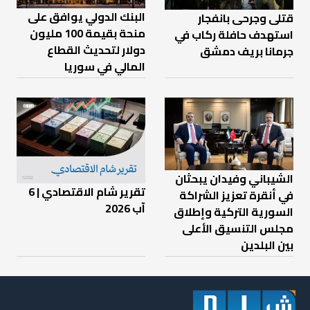
البنك الدولي يوافق على
قتلى وجرحى بانفجار
منحة بقيمة 100 مليون
استهدف حافلة ركاب في
دولار لتحديث القطاع
جرمانا بريف دمشق
المالي في سوريا
الشيباني وفيدان يبحثان
تقرير شام الاقتصادي | 6
في أنقرة تعزيز الشراكة
آب 2026
السورية التركية وإطلاق
مجلس التنسيق الأعلى
بين البلدين