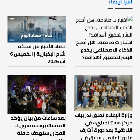
اقرأ أيضاً:
ـــــــ ــ
اختبارات صادمة.. هل أصبح
حصاد الأخبار من شبكة
الذكاء الاصطناعي يخدع
شام الإخبارية | الخميس 6
البشر لتحقيق أهدافه؟
آب 2026
وزارة الإعلام تعلق تدريبات
بعد ساعات من بيان يؤكد
مركز «ستاند باي» في
التمسك بوحدة سوريا..
اللاذقية بعد دورة أشرف
انفجار يستهدف حافلة
عليها إعلامي سابق في