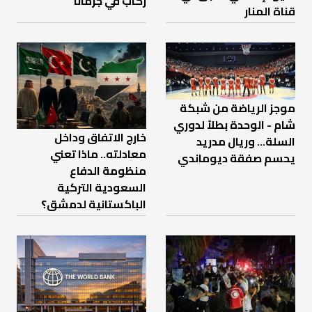
ركاب في جرمانا
قناة المنار
موجز الرياضة من شبكة
شام - الوحدة بطلاً لدوري
خارج الاتفاق وداخل
السلة... وريال مدريد
معادلته.. ماذا تعني
يحسم صفقة ديوماندي
منظومة الدفاع
السعودية التركية
الباكستانية لدمشق؟