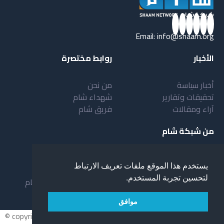
Email:
info@shaam.org
الأخبار
روابط مختصرة
أخبار سياسة
من نحن
تحقيقات وتقارير
شهداء شام
آراء ومقالات
فريق شام
من شبكة شام
أهداف شبكة شام
بنية شبكة شام
يستخدم هذا الموقع ملفات تعريف الارتباط
خدمات شبكة شام
مقدمة عن شبكة شام
لتحسين تجربة المستخدم.
المستفيدون من الشبكة
نظام العمل في شبكة شام
لمحة عن شبكة شبام
موافق
© copyright 2026 All rights reserved.