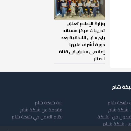
وزارة الإعلام تعلق
تدريبات مركز «ستاند
باي» في اللاذقية بعد
دورة أشرف عليها
إعلامي سابق في قناة
المنار
كة شام
 شبكة شام
بنية شبكة شام
 شبكة شام
مقدمة عن شبكة شام
فيدون من الشبكة
نظام العمل في شبكة شام
عن شبكة شبام