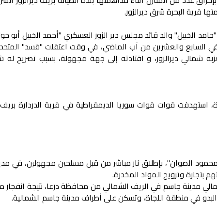
 قرية البحرة شرق ديرالزور.
امد الخبيل" والد قائد مجلس دير الزور العسكري "أحمد الخبيل أبو خول
، في السابع والعشرين من آب الماضي، في وقت اعتقلت "قسد" المتحد
لعزبة شمالي ديرالزور، و اقتادته إلى جهة مجهولة، بسبب تصريح له ش
، استهدفت قوات قوات سوريا الديمقراطية في قرية الدردارة بريف 
 محمود الصوان"، بإطلاق نار مباشر من قبل مسلحين مجهولين، في مدي
 بتجارة وترويج المواد المخدرة.
شمالي مدينة جاسم في الريف الشمالي من محافظة درعا، نتيجة انفجار م
البدو في منطقة اللجاة، وتسكن على أطراف مدينة جاسم الشمالية.