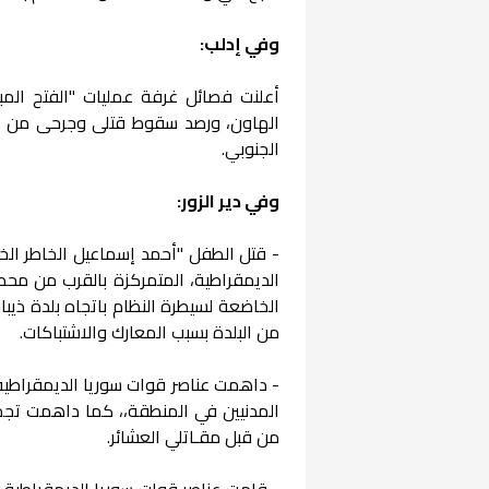
وفي إدلب:
الهاون، ورصد سقوط قتلى وجرحى من عن
الجنوبي.
وفي دير الزور:
الديمقراطية، المتمركزة بالقرب من محطة
الخاضعة لسيطرة النظام باتجاه بلدة ذيب
من البلدة بسبب المعارك والاشتباكات.
- داهمت عناصر قوات سوريا الديمقراطية،
المدنيين في المنطقة،، كما داهمت تجمع
من قبل مقـاتلي العشائر.
- قامت عناصر قوات سوريا الديمقراطية بإ