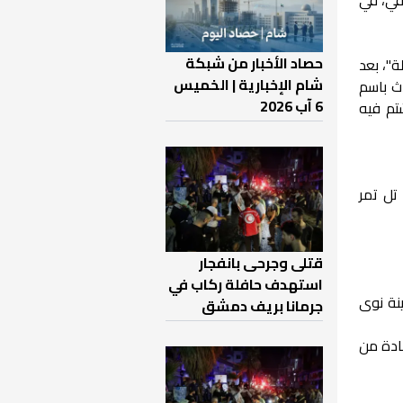
حصاد الأخبار من شبكة
ة"، بعد
شام الإخبارية | الخميس
ث باسم
6 آب 2026
تم فيه
تل تمر
قتلى وجرحى بانفجار
استهدف حافلة ركاب في
نة نوى
جرمانا بريف دمشق
ادة من