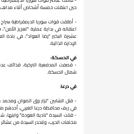
حين اعتقلت خمسة أشخاص أثناء مداهـمتها
- أطلقت قوات سوريا الديمقراطية سراح "ح
اعتقاله في بداية عملية "تعزيز الأمن"
عشيرة البكير "رضا العواد"، في بلدة ا
الإدارة الذاتية.
في الحسكة:
- قصفت المدفعية التركية، قذائف عدة
شمال الحسكة.
في درعا:
- قتل الشابين "نزار رزق الصوان ومحمد
في ريف محافظة درعا الغربي، أحدهم متهم
- قتلت السيدة "نادية العودة" وابنها، 
مخلفات الحرب، وتنحدر السيدة من عشائر 