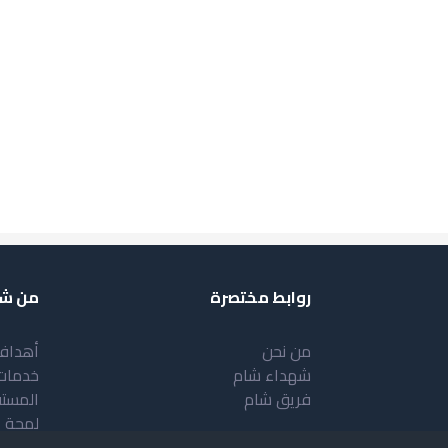
روابط مختصرة
من شب
من نحن
أهداف
شهداء شام
خدمات
فريق شام
المست
لمحة 