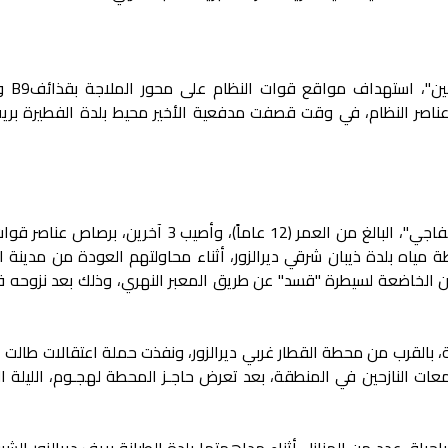
أعلنت فصائل غرفة ع
اصر النظام، في وقت قصفت مدفعية الأخير محيط بلدة الفطيرة بري
- قتل الطفل "أحمد إسماعيل الخاطر الخفاجي"، البالغ من العمر (12 عاماً)، وأصيب 3 آخرين
 مياه بلدة ذيبان شرقي ديرالزور، أثناء محاولتهم العودة من مدينة ا
ان الخاضعة لسيطرة "قسد" عن طريق المعبر النهري، وذلك بعد نزوحه قب
 بالقرب من محطة القطار غربي ديرالزور، ونفذت حملة اعتقالات طالت 
ات النازحين في المنطقة، بعد تعرض حاجـز المحطة لهجـوم، الليلة ال
حراق عدد من المنازل أثناء مداهمتها بلدة الطيانة بريف ديرالزور الش