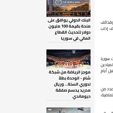
البنك الدولي يوافق على
مليات "الفتح المبين"، استهداف مواقع قوات النظام على محور الملاجة بقذائفB9 وقذائف
منحة بقيمة 100 مليون
ف إدلب
دولار لتحديث القطاع
المالي في سوريا
، برصاص عناصر قوات سوريا
لميادين
ل أيام
موجز الرياضة من شبكة
شام - الوحدة بطلاً
لدوري السلة... وريال
عدد من
مدريد يحسم صفقة
ماضية،
ديوماندي
رقي، في