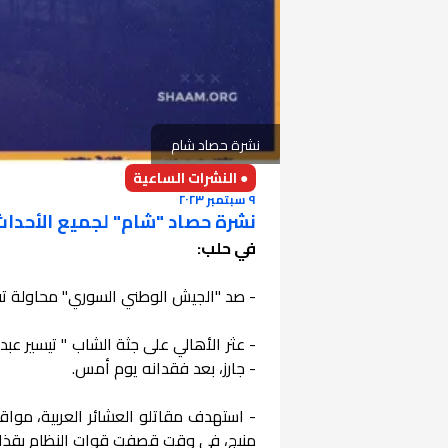
نشرة حصاد شام
● النشرات الساعية
٩ سبتمبر ٢٠٢٣
نشرة حصاد "شام" لجميع الأحداث الميد
في حلب:
- صد "الجيش الوطني السوري" محاولة تق
- عثر الأهالي على جثة الشاب " تيسير عب
- جارز، بعد فقدانه يوم أمس.
- استهدف مقاتلو العشائر العربية، موا
منبج، في وقت قصفت قوات النظام بقذا