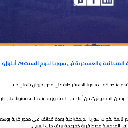
انية والعسكرية في سوريا ليوم السبت 9/ أيلول/ 2023
دم عناصر قوات سوريا الديمقراطية على محور حزوان شمال حلب.
د الرحمن الحمدوش"، من أبناء حي الصاخور بمدينة حلب، مقتولاً على طري
قع تابعة لقوات سوريا الديمقراطية بعدة قذائف على محور قرية بوسعي
ئف المدفعية محيط قرية كفرعمة بريف حلب الغربي.