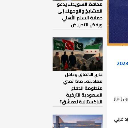
محافظ السويداء يدعو
المشايخ والوجهاء إلى
حماية السلم الأهلي
ورفض التحريض
خارج الاتفاق وداخل
معادلته.. ماذا تعني
منظومة الدفاع
السعودية التركية
ق إعزاز
الباكستانية لدمشق؟
د غربي