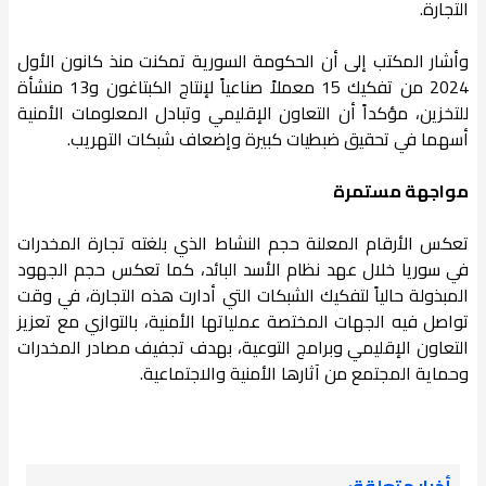
التجارة.
وأشار المكتب إلى أن الحكومة السورية تمكنت منذ كانون الأول
2024 من تفكيك 15 معملاً صناعياً لإنتاج الكبتاغون و13 منشأة
للتخزين، مؤكداً أن التعاون الإقليمي وتبادل المعلومات الأمنية
أسهما في تحقيق ضبطيات كبيرة وإضعاف شبكات التهريب.
مواجهة مستمرة
تعكس الأرقام المعلنة حجم النشاط الذي بلغته تجارة المخدرات
في سوريا خلال عهد نظام الأسد البائد، كما تعكس حجم الجهود
المبذولة حالياً لتفكيك الشبكات التي أدارت هذه التجارة، في وقت
تواصل فيه الجهات المختصة عملياتها الأمنية، بالتوازي مع تعزيز
التعاون الإقليمي وبرامج التوعية، بهدف تجفيف مصادر المخدرات
وحماية المجتمع من آثارها الأمنية والاجتماعية.
أخبار متعلقة: