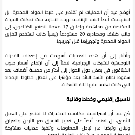
أوضح عيد أن العمليات لم تقتصر على ضبط المواد المخدرة، بل
استهدفت أيضاً البنية الإنتاجية لهذه التجارة، حيث تمكنت القوات
المختصة من مداهمة وإغلاق 17 معملاً لتصنيع الكبتاغون، إلى
جانب كشف ومصادرة 20 مستودعاً رئيسياً كانت تستخدم لتخزين
المواد المخدرة وتجهيزها قبل تهريبها.
وأشار إلى أن هذه العمليات أسهمت في إضعاف القدرات
اللوجستية للشبكات الإجرامية، لافتاً إلى أن ارتفاع أسعار حبوب
الكبتاغون في بعض دول الجوار إلى أكثر من خمسة أضعاف بعد
سقوط نظام الأسد البائد يعد مؤشراً على تعطل خطوط الإمداد
التي كانت تعتمد عليها تلك الشبكات.
تنسيق إقليمي وخطط وقائية
بيّن عيد أن استراتيجية مكافحة المخدرات لا تقتصر على العمل
الأمني، بل تعتمد أيضاً على تعزيز التنسيق مع الأردن والعراق
ولبنان وتركيا عبر تبادل المعلومات وتنفيذ عمليات مشتركة
لملاحقة المهربين والشبكات العابرة للحدود.