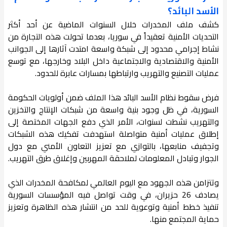
الأسد البائد؟
كشف ملف المخدرات خلال السنوات الماضية عن أحد أكثر
التحديات الأمنية تعقيداً في سوريا، بعدما تحولت هذه التجارة من
نشاط إجرامي محدود إلى شبكة واسعة امتدت آثارها إلى الجوانب
الأمنية والاقتصادية والاجتماعية داخل البلاد وخارجها، مع توسع
عمليات التصنيع والتهريب وارتباطها بمسارات عابرة للحدود.
فرض سقوط نظام الأسد البائد هذا الملف ضمن أولويات الحكومة
السورية، في ظل وجود بنية واسعة من شبكات الإنتاج والتخزين
والتهريب نشطت لسنوات، الأمر الذي دفع الجهات المختصة إلى
إطلاق عمليات أمنية متواصلة استهدفت تفكيك هذه الشبكات
وتجفيف منابعها، بالتوازي مع تعزيز التعاون الأمني مع دول
الجوار وتبادل المعلومات لملاحقة المهربين وإغلاق طرق التهريب.
وتتزامن هذه الجهود مع اليوم العالمي لمكافحة المخدرات الذي
يصادف 26 حزيران، في وقت تواصل فيه المؤسسات السورية
تنفيذ خطط أمنية وتوعوية للحد من انتشار هذه الظاهرة وتعزيز
حماية المجتمع منها.