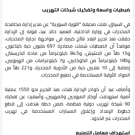
ضبطيات واسعة وتفكيك شبكات التهريب
في السياق، نقلت صحيفة "الثورة السورية" عن مدير إدارة مكافحة
المخدرات في وزارة الداخلية، العميد خالد عيد، قوله إن الإدارة
حققت منذ تحرير البلاد نتائج كبيرة في مواجهة تجارة المخدرات،
موضحاً أن الضبطيات شملت مصادرة 697 مليون حبة كبتاغون،
و15 طناً من الحشيش، و84.5 كيلوغراماً من مادة الكريستال،
و180 كيلوغراماً من الكوكايين، و7 كيلوغرامات من الهيرويين،
إضافة إلى 10 ملايين حبة من الأدوية المخدرة، و221 طناً من
المواد الأولية المستخدمة في تصنيع المخدرات.
وأضاف عيد أن كوادر الإدارة نفذت منذ التحرير نحو 1550 عملية
أمنية استهدفت أوكار المروجين والمهربين، وأسفرت عن تفكيك
90 شبكة تهريب دولية منظمة، ضمن خطة هدفت إلى قطع
خطوط الإمداد وإغلاق المسارات المستخدمة في تهريب
المخدرات عبر الحدود.
استهداف معامل التصنيع