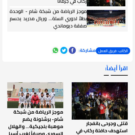
ركاب في جرمانا
موجز الرياضة من شبكة شام - الوحدة
بطلاً لدوري السلة... وريال مدريد يحسم
صفقة ديوماندي
مشاركة:
الكاتب: فريق العمل
اقرأ أيضاً:
ـــــــ ــ
موجز الرياضة من شبكة
شام- برشلونة يضم
قتلى وجرحى بانفجار
موهبة بلجيكية... والهلال
استهدف حافلة ركاب في
السوري وصيفاً لغرب آسيا