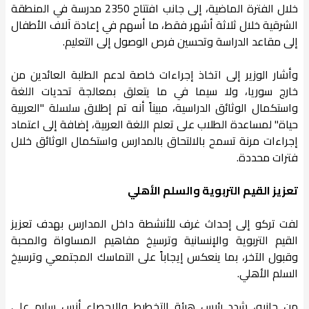
خلال الفترة الماضية، إلى جانب افتتاح 2350 مدرسة في المنطقة
الشرقية خلال ثلاثة أشهر فقط، ما أسهم في إعادة آلاف الأطفال
إلى مقاعد الدراسة وتحسين فرص الوصول إلى التعليم.
وأشار الوزير إلى اتخاذ إجراءات خاصة لدعم الطلبة العائدين من
خارج سوريا، ولا سيما في ما يتعلق بمعالجة تحديات اللغة
واستكمال الوثائق الدراسية، مبيناً أنه تم إطلاق سلسلة "العربية
حياة" لمساعدة الطلاب على تعلم اللغة العربية، إضافة إلى اعتماد
إجراءات مرنة تسمح بالالتحاق بالمدارس واستكمال الوثائق خلال
فترات محددة.
تعزيز القيم التربوية والسلم الأهلي
لفت تركو إلى إحداث غرف للأنشطة داخل المدارس بهدف تعزيز
القيم التربوية والإنسانية وترسيخ مفاهيم المساواة والمحبة
وقبول الآخر، بما ينعكس إيجاباً على التماسك المجتمعي وترسيخ
السلم الأهلي.
من جانبه، شدد رئيس هيئة التخطيط والإحصاء أنس سليم على