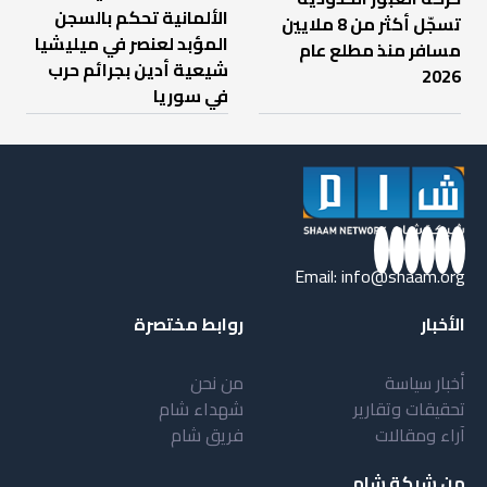
الألمانية تحكم بالسجن
تسجّل أكثر من 8 ملايين
المؤبد لعنصر في ميليشيا
مسافر منذ مطلع عام
شيعية أدين بجرائم حرب
2026
في سوريا
Email:
info@shaam.org
الأخبار
روابط مختصرة
أخبار سياسة
من نحن
تحقيقات وتقارير
شهداء شام
آراء ومقالات
فريق شام
من شبكة شام