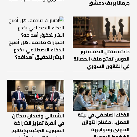
جرمانا بريف دمشق
اختبارات صادمة.. هل أصبح
الذكاء الاصطناعي يخدع
حادثة مقتل الطفلة نور
البشر لتحقيق أهدافه؟
الدوس تفتح ملف الحضانة
في القانون السوري
الذكاء العاطفي في بيئة
الشيباني وفيدان يبحثان
العمل… مفتاح التوازن
في أنقرة تعزيز الشراكة
المهني ومواجهة
السورية التركية وإطلاق
الضغوط اليومية