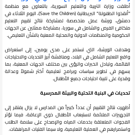
أطلقت وزارة التربية والتعليم السورية، بالتعاون مع منظمة
"أنقذوا الطفولة" البريطانية (Save the Children)، اليوم الثلاثاء في
دمشق، ورشة عمل متخصصة لمشاركة نتائج تقييم التعليم
متكافئ الفرص والشامل في سوريا، بمشاركة ممثلين عن الجهات
الحكومية والمنظمات الدولية والمحلية المعنية بالشأن التعليمي.
وهدفت الورشة، التي تستمر على مدى يومين، إلى استعراض
واقع التعليم الشامل في البلاد، ومناقشة أبرز التحديات والاحتياجات
القائمة، وتبادل الخبرات والرؤى بين مختلف الجهات المعنية، بما
يسهم في تطوير سياسات وبرامج تعليمية أكثر شمولاً وعدالة
وقدرة على تلبية احتياجات جميع الأطفال.
تحديات في البنية التحتية والبيئة المدرسية
أظهرت نتائج التقييم أن عدداً كبيراً من المدارس لا يزال يفتقر إلى
التجهيزات الملائمة لاستيعاب الأطفال ذوي الإعاقة، فيما تؤثر
الفجوات المتعلقة بخدمات المياه والإصحاح على سلامة الطلاب
واستمرارهم في العملية التعليمية، ولا سيما الفتيات المراهقات.