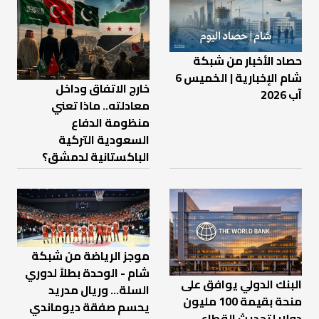
حصاد الأخبار من شبكة
شام الإخبارية | الخميس 6
خارج الاتفاق وداخل
آب 2026
معادلته.. ماذا تعني
منظومة الدفاع
السعودية التركية
الباكستانية لدمشق؟
موجز الرياضة من شبكة
شام - الوحدة بطلاً لدوري
البنك الدولي يوافق على
السلة... وريال مدريد
منحة بقيمة 100 مليون
يحسم صفقة ديوماندي
دولار لتحديث القطاع