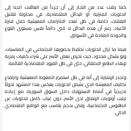
كما يلفت عدد من التجار إلى أن جزءاً من العائلات اتجه إلى
الحلويات المنزلية أو البدائل الاقتصادية، في محاولة لتقليل
النفقات، خاصة في ظل تعدد الالتزامات المعيشية خلال فترة
الأعياد، رغم أن هذه البدائل لا تلبي دائماً نفس مستوى التنوع
والجودة المتاحة في الأسواق.
فيما ما تزال الحلويات تحتفظ بحضورها الاجتماعي في المناسبات،
ولو بشكل محدود، حيث تحرص بعض الأسر على شراء كميات رمزية
لإبقاء الطابع الاحتفالي، حتى في ظل القيود الاقتصادية القائمة.
وتجدر الإشارة إلى أنه في ظل استمرار الضغوط المعيشية وارتفاع
تكاليف المعيشة الذي يشمل الحلويات يعكس هذا المشهد تحولاً
تدريجياً في أنماط الاستهلاك داخل السوق السورية، مع إعادة
ترتيب أولويات الإنفاق لدى الأسر، دون غياب كامل للحلويات عن
الطقوس الاجتماعية، ولكن بحجم يتناسب مع الواقع الاقتصادي
الحالي.