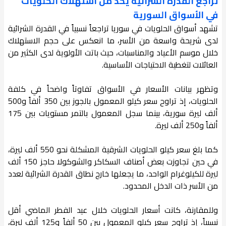
تراجع القدرة الشرائية يحدّ من استهلاك الحلويات
في الأسواق السورية
تشهد أسواق الحلويات في سوريا تراجعاً نسبياً في القدرة الشرائية
لدى شريحة واسعة من الأسر، ما انعكس على حجم الاستهلاك
خلال موسم الأعياد والمناسبات، حيث باتت الأولوية لدى الكثير من
العائلات لتغطية الاحتياجات الأساسية.
وتظهر بيانات الأسعار في الأسواق تفاوتاً واضحاً في كلفة
الحلويات، إذ تراوح سعر كيلو المعمول بالجوز بين 350 ألفاً و500
ألف ليرة سورية، بينما سجل المعمول بالتمر مستويات بين 175
ألفاً و250 ألف ليرة.
كما بلغ سعر كيلو الحلويات الشرقية المشكلة نحو 550 ألف ليرة،
في حين تجاوزت بعض أصناف السكاكر والشوكولا حاجز 150 ألف
ليرة للكيلوغرام الواحد، ما يجعلها خارج نطاق القدرة الشرائية لعدد
من الأسر ذات الدخل المحدود.
وللمقارنة، كانت أسعار الحلويات خلال عيد الفطر الماضي أقل
نسبياً، إذ تراوح سعر كيلو المعمول بين 50 ألفاً و125 ألف ليرة،