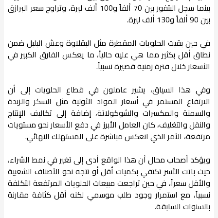
بينما سجل البتفور بين 70 ألفاً و100 ألف ليرة، وتراوح سعر البرازق
بين 90 ألفاً و130 ألف ليرة.
في حين بقيت الحلويات المقطرة مثل البقلاوة وعش البلبل ضمن
نطاق أقل بكثير مما هي عليه حالياً، ما يعكس الفارق الكبير في
الأسعار خلال فترة زمنية قصيرة نسبياً.
وفي هذا السياق، يشير عاملون في قطاع الحلويات إلى أن
الارتفاع المستمر في أسعار المواد الأولية مثل السكر والزبدة
والسمنة والمكسرات والشوكولاتة، إضافة إلى تكاليف الإنتاج
والنقل والتغليف، كان العامل الأبرز في دفع الأسعار نحو مستويات
مرتفعة، الأمر الذي انعكس مباشرة على المستهلك النهائي.
ويؤكد أصحاب محال أن هذا الواقع أدى إلى تغير في نمط الشراء،
حيث باتت الأسر تكتفي بكميات أقل أو تتجه نحو الأصناف الشعبية
والأقل سعراً، في حين تراجعت مبيعات الحلويات المرتفعة التكلفة
نسبياً، مع استمرار وجود طلب موسمي لكنه أقل كثافة مقارنة
بالسنوات السابقة.