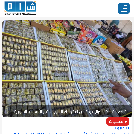
تراجع القدرة الشرائية يحدّ من استهلاك الحلويات في الأسواق السورية
● محليات
٢٦ مايو ٢٠٢٦