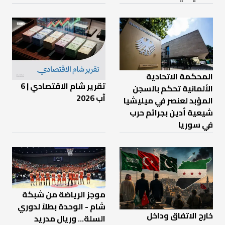
المحكمة الاتحادية
تقرير شام الاقتصادي | 6
الألمانية تحكم بالسجن
آب 2026
المؤبد لعنصر في ميليشيا
شيعية أدين بجرائم حرب
في سوريا
موجز الرياضة من شبكة
شام - الوحدة بطلاً لدوري
خارج الاتفاق وداخل
السلة... وريال مدريد