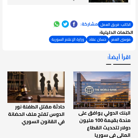
مشاركة:
الكاتب: فريق العمل
الكلمات الدليلية:
موسى العمر
حسان عقاد
وزارة الإعلام السورية
اقرأ أيضاً:
ـــــــ ــ
حادثة مقتل الطفلة نور
البنك الدولي يوافق على
الدوس تفتح ملف الحضانة
منحة بقيمة 100 مليون
في القانون السوري
دولار لتحديث القطاع
المالي في سوريا