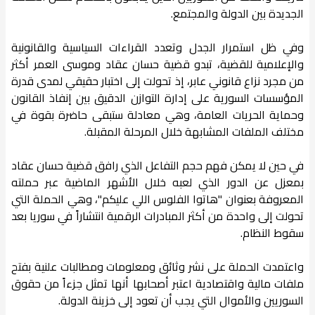
الجديدة بين الدولة والمجتمع.
وفي ظل استمرار الجدل وتعدد القراءات السياسية والقانونية
والإعلامية للقضية، تبدو قضية حسان عقاد وموسى العمر أكثر
من مجرد نزاع قانوني عابر، إذ تحولت إلى اختبار حقيقي لمدى قدرة
المؤسسات السورية على إدارة التوازن الدقيق بين إنفاذ القانون
وحماية الحريات العامة، وهي معادلة ستبقى حاضرة بقوة في
مختلف الملفات المشابهة خلال المرحلة المقبلة.
في حين لا يمكن فهم حجم التفاعل الذي رافق قضية حسان عقاد
بمعزل عن الدور الذي لعبه خلال الأشهر الماضية عبر حملته
المعروفة بعنوان "هاتوا الفلوس اللي عليكم"، وهي الحملة التي
تحولت إلى واحدة من أكثر المبادرات الرقمية انتشاراً في سوريا بعد
سقوط النظام.
واعتمدت الحملة على نشر وثائق ومعلومات ومطالبات علنية بفتح
ملفات مالية واقتصادية اعتبر أصحابها أنها تمثل جزءاً من حقوق
السوريين والأموال التي يجب أن تعود إلى خزينة الدولة.