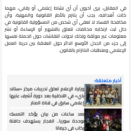
في المقابل، يرى آخرون أن أي نشاط إعلامي أو رقابي، مهما
كانت أهدافه، يجب أن يلتزم بالأطر القانونية والمهنية، وأن
مكافحة الفساد لا تعفي أي شخص من المسؤولية القانونية في
حال ثبت ارتكابه مخالفات تتعلق بالتشهير أو الإساءة أو نشر
معلومات غير موثقة ولذلك تحولت النقاشات حول الحملة نفسها
إلى جزء من الجدل الأوسع الدائر حول العلاقة بين حرية العمل
الإعلامي ومتطلبات الالتزام بالقانون.
أخبار متعلقة:
وزارة الإعلام تعلق تدريبات مركز «ستاند
باي» في اللاذقية بعد دورة أشرف عليها
إعلامي سابق في قناة المنار
بعد ساعات من بيان يؤكد التمسك
بوحدة سوريا.. انفجار يستهدف حافلة
ركاب في جرمانا