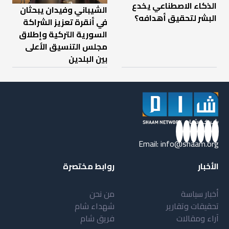
الذكاء الاصطناعي يخدع
الشيباني وفيدان يبحثان
البشر لتحقيق أهدافه؟
في أنقرة تعزيز الشراكة
السورية التركية وإطلاق
مجلس التنسيق الأعلى
بين البلدين
Email:
info@shaam.org
الأخبار
روابط مختصرة
أخبار سياسة
من نحن
تحقيقات وتقارير
شهداء شام
آراء ومقالات
فريق شام