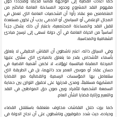
كما أعادت القضية إلى الواجهة نقاشاً قديماً ومتجدداً حول
مفهوم النقد المشروع وحدود المساءلة العامة فالكثير من
المتضامنين مع عقاد رأوا أن الشخصيات العامة التي تعمل في
المجال الإعلامي أو السياسي أو الخدمي يجب أن تكون مستعدة
لتقبل النقد والمساءلة المجتمعية، باعتبار أن ذلك يشكل جزءاً
أساسياً من الحياة العامة في أي دولة تسعى إلى ترسيخ مبادئ
الشفافية والمحاسبة.
وفي السياق ذاته، اعتبر ناشطون أن النقاش الحقيقي لا يتعلق
بأسماء الأشخاص بقدر ما يتعلق بالمبادئ التي ستُبنى عليها
المرحلة المقبلة فبالنسبة لهؤلاء، لا تكمن أهمية القضية في
حسان عقاد أو موسى العمر بحد ذاتهما، بل في الطريقة التي
ستتعامل بها المؤسسات الرسمية والقضائية مع القضايا
المشابهة مستقبلاً، ومدى قدرتها على تحقيق التوازن بين حماية
السمعة الشخصية للأفراد وبين صون حق المواطنين في النقد
والتعبير وإثارة قضايا الشأن العام.
كما برزت خلال النقاشات مخاوف متعلقة باستقلال القضاء
وحياده، حيث شدد حقوقيون وناشطون على أن نجاح الدولة في