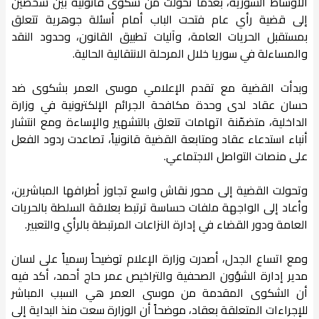
الأوساط السورية، بعدما تحولت من شكوى قانونية بين شخصين
إلى قضية رأي عام فتحت الباب أمام أسئلة جوهرية تتعلق
بمستقبل الحريات العامة، وآليات تطبيق القانون، وحدود النقد
والمساءلة في سوريا خلال المرحلة الانتقالية الحالية.
وبدأت القضية مع تقدم الإعلامي موسى العمر بشكوى ضد
حسان عقاد لدى وحدة مكافحة الجرائم الإلكترونية في وزارة
الداخلية، متضمّنة اتهامات تتعلق بالتشهير والإساءة ومع انتشار
أنباء استدعاء عقاد ومتابعة القضية قانونياً، تصاعدت ردود الفعل
على منصات التواصل الاجتماعي.
وتحولت القضية إلى محور نقاش واسع تجاوز أطرافها المباشرين،
وأعاد إلى الواجهة ملفات حساسة ترتبط بعلاقة السلطة بالحريات
العامة ودور القضاء في إدارة النزاعات المرتبطة بالرأي والتعبير.
ومع اتساع الجدل، أصدرت وزارة الإعلام توضيحاً رسمياً على لسان
مدير إدارة الشؤون الصحفية والتراخيص عمر حاج أحمد، أكد فيه
أن الشكوى المقدمة من موسى العمر هي السبب المباشر
للإجراءات المتعلقة بعقاد، موضحاً أن الوزارة سعت منذ البداية إلى