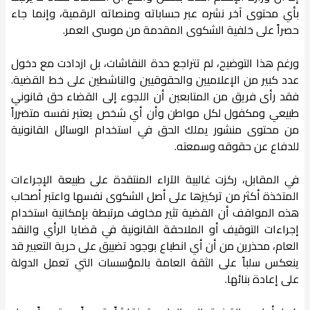
بأي محتوى آخر نشره عبر حساباته ومنصاته الرقمية، وإنما جاء
حصراً على خلفية الشكوى المقدمة من موسى العمر.
ورغم هذا التوضيح، لم تتراجع حدة النقاشات، بل ازدادت مع دخول
عدد كبير من الإعلاميين والحقوقيين والناشطين على خط القضية.
فقد رأى فريق من المتابعين أن اللجوء إلى القضاء حق قانوني
طبيعي ومكفول لكل مواطن وأن أي شخص يعتبر نفسه متضرراً
من محتوى منشور يملك الحق في استخدام الوسائل القانونية
للدفاع عن حقوقه وسمعته.
في المقابل، ركزت غالبية الآراء المنتقدة على طبيعة الإجراءات
المتخذة أكثر من تركيزها على أصل الشكوى نفسها واعتبر أصحاب
هذه المواقف أن القضية تثير مخاوف مرتبطة بإمكانية استخدام
إجراءات التوقيف أو الملاحقة القانونية في قضايا الرأي والنقد
العام، محذرين من أن أي انطباع بوجود تضييق على حرية التعبير قد
ينعكس سلباً على الثقة العامة بالمؤسسات التي تعمل الدولة
على إعادة بنائها.