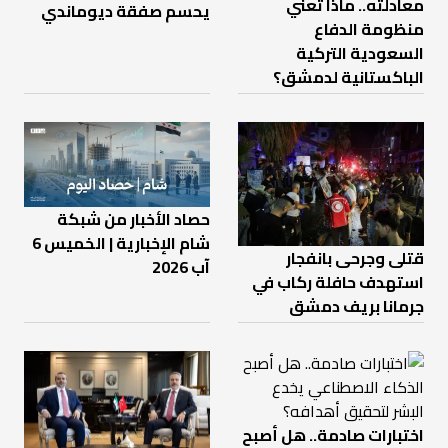
معادلته.. ماذا تعني
يحسم صفقة ديوماندي
منظومة الدفاع
السعودية التركية
الباكستانية لدمشق؟
حصاد الأخبار من شبكة
شام الإخبارية | الخميس 6
قتلى وجرحى بانفجار
آب 2026
استهدف حافلة ركاب في
جرمانا بريف دمشق
اختبارات صادمة.. هل أصبح