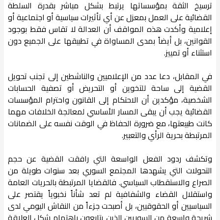
ترسيخ الثقة بمؤسساتها يرتبط بشكل مباشر بقدرة السلطة
القضائية على العمل بمعزل عن أي تأثيرات سياسية أو اجتماعية أو
إعلامية وأكدت هذه المواقف أن العدالة لا تقاس فقط بوجود
القوانين، بل أيضاً بمدى المساواة في تطبيقها على الجميع دون
استثناء أو تمييز.
في المقابل، دعا عدد من الإعلاميين والناشطين إلى تجنب تحويل
القضية إلى ساحة للتخوين أو التحريض أو تصفية الحسابات
الشخصية، مؤكدين أن الاحتكام إلى القانون واحترام المؤسسات
القضائية يجب أن يبقى المسار الأساسي لمعالجة الخلافات مهما
كانت طبيعتها، مع ضرورة الحفاظ في الوقت نفسه على الضمانات
المرتبطة بحرية الرأي والتعبير.
وتكشف ردود الفعل الواسعة التي رافقت القضية عن حجم
التحولات التي يشهدها المجتمع السوري بعد سنوات طويلة من
الصراع والاستقطاب السياسي. فالقضايا المرتبطة بالحريات العامة
واستقلال القضاء والشفافية لم تعد شأناً نخبوياً يقتصر على
السياسيين أو الحقوقيين، بل أصبحت جزءاً من النقاش اليومي لدى
شريحة واسعة من السوريين الذين يتابعون باهتمام شكل العلاقة