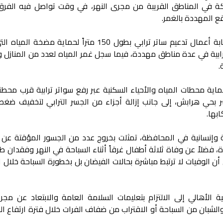
ركة في المناطق القريبة من مجرى النهر، في وقت تواصل فيه الفرق 
قع المهددة بالغمر.
وفي محافظة الرقة، نفذت فرق الاستجابة أعمال تدعيم ساتر ترابي بطول 150 متراً لحماية م
ترابية في عدة مناطق مهددة، فيما سجل غمر المياه لعدد من المنازل 
.
ماية محطات المياه والأحياء السكنية عبر رفع سواتر ترابية قرب محطت
 بحي هرابش، إلى جانب إزالة أجزاء من الجسر الترابي لتخفيف ضغط 
ابها.
ة وإنسانية في المحافظة، تمثلت بخروج عدد من الجسور المؤقتة عن 
 فضلاً عن وفاة ثلاثة أطفال غرقاً أثناء السباحة في النهر وفقدان ط
 الوفيات لا ترتبط مباشرة بحالات الفيضان بل بخطورة السباحة خلال 
لأهالي إلى الالتزام بتعليمات السلامة العامة والابتعاد عن مجرى
لشبان من السباحة أو الاقتراب من ضفاف الفرات خلال فترة ارتفاع ا