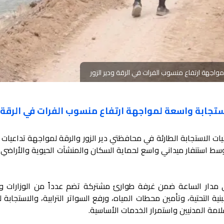
اجهة ارتفاع منسوب الفرات في الرقة ودير الزور
تجابة واسعة لمواجهة ارتفاع منسوب الفرات في الرقة 
ات الاستجابة الطارئة في محافظتي دير الزور والرقة لمواجهة تداعيات ا
ط استنفار ميداني واسع لحماية السكان والمنشآت الحيوية والأراضي ال
ى مدار الساعة ضمن غرفة طوارئ مشتركة تضم عدداً من الوزارات و
نية التحتية، وتأمين محطات المياه، ورفع السواتر الترابية، والاستجابة 
امة المدنيين واستمرار الخدمات الأساسية.