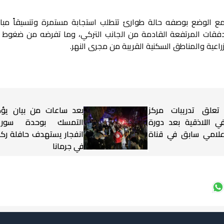
مع الوضع بوصفه حالة طوارئ تتطلب استجابة مستمرة وتنسيقاً مباشر
دفقات المرتفعة القادمة من الجانب التركي، وما تفرضه من ضغوط م
اعية والمناطق السكنية القريبة من مجرى النهر.
 تعلق تدريبات مركز
بعد ساعات من بيان يؤ
ي اللاذقية بعد دورة
التمسك بوحدة سوريا.
علامي سابق في قناة
انفجار يستهدف حافلة رك
في جرمانا