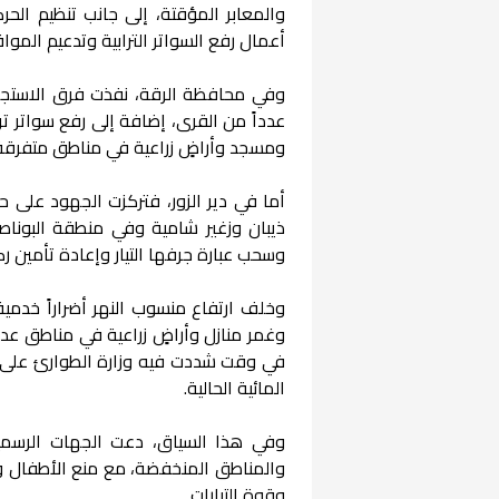
والمعابر المؤقتة، إلى جانب تنظيم الح
أعمال رفع السواتر الترابية وتدعيم الموا
عدداً من القرى، إضافة إلى رفع سواتر 
ومسجد وأراضٍ زراعية في مناطق متفرقة
أما في دير الزور، فتركزت الجهود على ح
ذيبان وزغير شامية وفي منطقة البوناصر
وسحب عبارة جرفها التيار وإعادة تأمين رك
وخلف ارتفاع منسوب النهر أضراراً خدمي
وغمر منازل وأراضٍ زراعية في مناطق عدة،
في وقت شددت فيه وزارة الطوارئ على أن
المائية الحالية.
وفي هذا السياق، دعت الجهات الرسمية ا
والمناطق المنخفضة، مع منع الأطفال وا
وقوة التيارات.