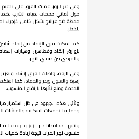
وفي دير الزور، عملت الفرق على تدعيم جس
حول ثماني محطات لمياه الشرب لضمان 
محطة ضخ غرانيج بشكل كامل كإجراء احتر
للخطر.
كما تمكنت فرق الإنقاذ من إنقاذ شابين
بزوارق إنقاذ وغطاسين وسيارات إسعاف ع
والمرضى بين ضفتي النهر.
وفي الرقة، واصلت الفرق إنشاء وتعزيز ا
زهرة والعنون وبدر والحماد، كما است
الخدمة ومنع تأثرها بارتفاع المنسوب.
وتأتي هذه الجهود في ظل استمرار مراقبة
وحماية التجمعات السكانية والمنشآت الخ
وتشهد محافظتا دير الزور والرقة حالة 