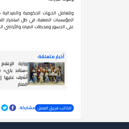
وتتعامل الجهات الحكومية والميدانية 
المؤسسات المعنية، في ظل استمرار الت
على الجسور ومحطات المياه والأراضي الزر
أخبار متعلقة:
وزارة الإعلام
«ستاند باي» ف
أشرف عليها إ
المنار
مشاركة:
الكاتب: فريق العمل