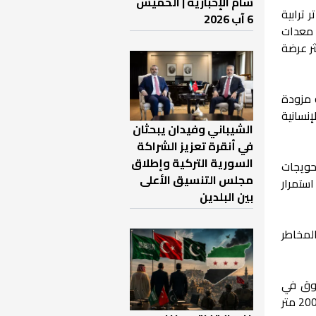
شام الإخبارية | الخميس
 ترابية
6 آب 2026
 معدات
ر عرضة
 مزودة
نسانية
الشيباني وفيدان يبحثان
في أنقرة تعزيز الشراكة
السورية التركية وإطلاق
حويجات
مجلس التنسيق الأعلى
ستمرار
بين البلدين
المخاطر
بوق في
منسوب نهر الفرات نتيجة زيادة كميات المياه الواردة من الجانب التركي، والتي بلغت خلال الأيام الماضية نحو 2000 متر