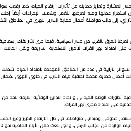
ر العشارة وتعزيز حمايته من تأثيرات ارتفاع المياه، كما رفعت سواتر
استمرار عملها ومنع تعرضها للغمر. وشملت الإجراءات أيضاً إخلاء
ازي، إلى جانب مواصلة أعمال حماية السرير النهري في المناطق الأكث
 تعرضا للغرق بالقرب من جسر السياسية، فيما جرى نشر نقاط إسعافية
لى امتداد نهر الفرات لتأمين الاستجابة السريعة ونقل الحالات الإ
لسواتر الترابية في عدد من المناطق المهددة بامتداد المياه، شملت 
كملت أعمال حماية محطة تصفية مياه الشرب في حاوي الهوى لضمان ا
 تطورات الوضع الميداني واتخاذ التدابير الوقائية اللازمة للحد من 
دمية على امتداد مجرى نهر الفرات.
استنفار حكومي وميداني متواصلة، في ظل الارتفاع الكبير وغير المس