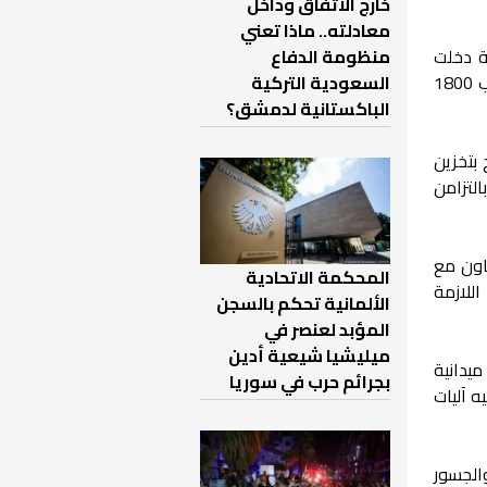
خارج الاتفاق وداخل
معادلته.. ماذا تعني
ة دخلت
منظومة الدفاع
مرحلة تشغيل استثنائية نتيجة الكميات الكبيرة الواردة، موضحة أن عمليات تمرير المياه تجري حالياً بمعدل يقارب 1800
السعودية التركية
الباكستانية لدمشق؟
98.5%، ما لم يعد يسمح بتخزين
التزامن
عاون مع
المحكمة الاتحادية
اللازمة
الألمانية تحكم بالسجن
المؤبد لعنصر في
ميليشيا شيعية أدين
يدانية
بجرائم حرب في سوريا
ه آليات
الجسور