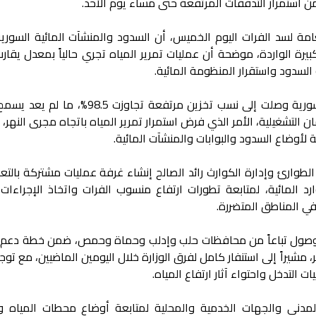
 استمرار التدفقات المرتفعة حتى مساء يوم الأحد.
امة لسد الفرات اليوم الخميس، أن السدود والمنشآت المائية السوري
السدود واستقرار المنظومة المائية.
وأكدت المؤسسة أن بحيرات السدود السورية وصلت إلى نسب تخزين مرتفعة تجاوزت 
 التشغيلية، الأمر الذي فرض استمرار تمرير المياه باتجاه مجرى النهر، ب
لأوضاع السدود والبوابات والمنشآت المائية.
 الطوارئ وإدارة الكوارث رائد الصالح إنشاء غرفة عمليات مشتركة بالت
رد المائية، لمتابعة تطورات ارتفاع منسوب الفرات واتخاذ الإجراءات 
 في المناطق المتضررة.
الوصول تباعاً من محافظات حلب وإدلب وحماة وحمص، ضمن خطة دعم م
شيراً إلى استنفار كامل لفرق الوزارة خلال اليومين الماضيين، مع توجي
 التدخل واحتواء آثار ارتفاع المياه.
المدني والجهات الخدمية والمحلية لمتابعة أوضاع محطات المياه و