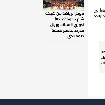
اً بين
موجز الرياضة من شبكة
تزايدة
شام - الوحدة بطلاً
لدوري السلة... وريال
مدريد يحسم صفقة
ديوماندي
كد
.
اب