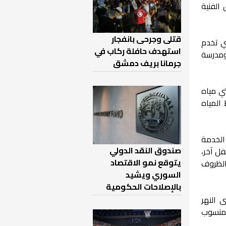
الفنية
قتلى وجرحى بانفجار
ضخة المياه التي تخدم
استهدف حافلة ركاب في
ومدرسة
جرمانا بريف دمشق
ي مياه
المياه
الخدمة
صندوق النقد الدولي
فل آخر،
يتوقع نمو الاقتصاد
الظروف
السوري ويشيد
بالإصلاحات الحكومية
 النهر
لمنسوب