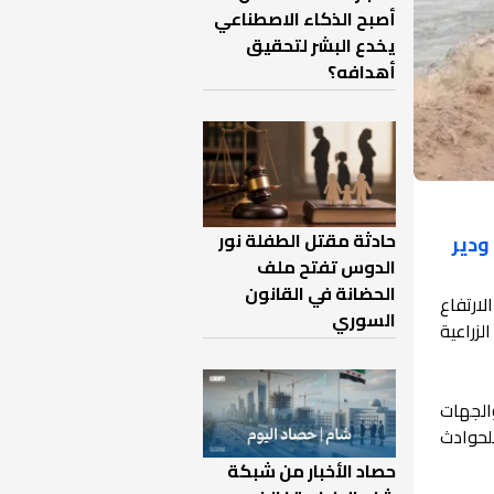
أصبح الذكاء الاصطناعي
يخدع البشر لتحقيق
أهدافه؟
حادثة مقتل الطفلة نور
ودير
الدوس تفتح ملف
الحضانة في القانون
لارتفاع
السوري
زراعية
الجهات
للحوادث
حصاد الأخبار من شبكة