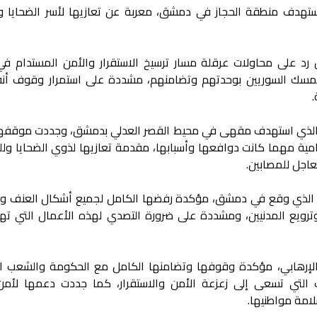
ي استهدف منطقة الحجاز في دمشق، معربة عن تعازيها لأسر الضحايا 
 رد على محاولات عرقلة مسار ترسيخ الاستقرار والأمن المستدام في
تمسك السوريين بوحدتهم وتضامنهم، مشددة على استمرار وقوف أنق
.
ير الذي استهدف مقهى في محيط القصر العدلي بدمشق، وجددت موقفها 
امية مهما كانت دوافعها وأسبابها، مقدمة تعازيها لذوي الضحايا ول
عاجل للمصابين.
جير الذي وقع في دمشق، مؤكدة رفضها الكامل لجميع أشكال العنف وا
وترويع المدنيين، ومشددة على ضرورة التصدي لهذه الأعمال التي ته
ر الإرهابي، مؤكدة وقوفها وتضامنها الكامل مع الحكومة والشعب ا
التي تسعى إلى زعزعة الأمن والاستقرار، كما جددت دعمها لأمن
امة مواطنيها.