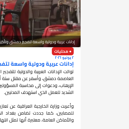
إدانات عربية ودولية واسعة لتفجير دمشق وتأك
● محليات
٢ يوليو ٢٠٢٦
إدانات عربية ودولية واسعة لت
توالت الإدانات العربية والدولية للتف
الإرهاب، ودعوات إلى محاسبة المسؤولين ع
الشديد للعمل الذي استهدف المدنيين.
وأعربت وزارة الخارجية العراقية عن تعا
للمصابين، كما جددت تضامن بغداد الك
والأماكن العامة، معتبرة أنها تمثل انتهاكا