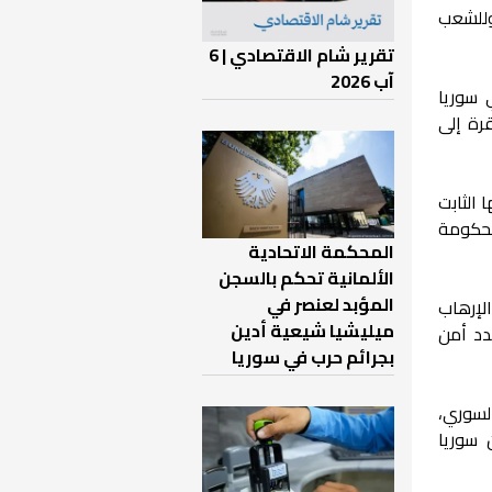
وللشعب
تقرير شام الاقتصادي | 6
آب 2026
 سوريا
رة إلى
الثابت
لحكومة
المحكمة الاتحادية
الألمانية تحكم بالسجن
المؤبد لعنصر في
لإرهاب
ميليشيا شيعية أدين
دد أمن
بجرائم حرب في سوريا
لسوري،
 سوريا