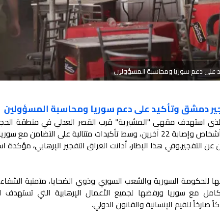
يد على دعم سوريا ومحاسبة المسؤولين
فجير دمشق وتأكيد على دعم سوريا ومحاسبة المسؤولين
جير الذي استهدف مقهى "المشيرية" قرب القصر العدلي في منطقة الحج
العاصمة دمشق، وأسفر عن مقتل ستة أشخاص وإصابة 22 آخرين، وسط تأكيدات متتالية على التضامن 
ن التفجير.وفي هذا الإطار، أدانت العراق التفجير الإرهابي، مؤكدة اس
زيها للحكومة السورية والشعب السوري وذوي الضحايا، متمنية الشفاء 
امل مع سوريا ورفضها لجميع الأعمال الإرهابية التي تستهدف ال
ً صارخاً للقيم الإنسانية والقانون الدولي.