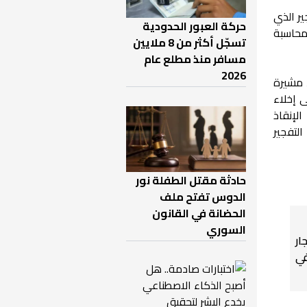
ير الذي
حركة العبور الحدودية
محاسبة
تسجّل أكثر من 8 ملايين
مسافر منذ مطلع عام
2026
 مشيرة
 إخلاء
لإنقاذ
لتفجير
حادثة مقتل الطفلة نور
الدوس تفتح ملف
الحضانة في القانون
السوري
ر
ي