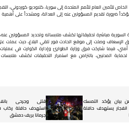
الخاص للأمين العام للأمم المتحدة إلى سوريا، كلاوديو كوردوني، التفج
داً ضرورة تقديم المسؤولين عنه إلى العدالة، ومشدداً على أهمية 
ية السورية مباشرة تحقيقاتها لكشف ملابساته وتحديد المسؤولين عنه،
ق الإسعاف وصلت إلى موقع الحادث فور تلقي البلاغ، حيث عملت على
ني، فيما شاركت فرق وزارة الطوارئ وإدارة الكوارث في عمليات ا
 لحماية المدنيين، بالتزامن مع استمرار التحقيقات لكشف ملابسات ا
ن بيان يؤكد التمسك
قتلى وجرحى بانفجا
 انفجار يستهدف حافلة
استهدف حافلة ركاب ف
جرمانا بريف دمشق