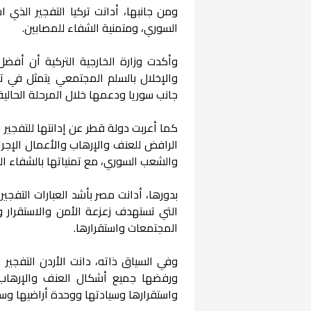
ومن جانبها، أدانت تركيا التفجير الذ
السوري، ومتمنية الشفاء للمصابين.
وأكدت وزارة الخارجية التركية أن أفضل
والإخلال بالسلم المجتمعي يتمثل في 
جانب سوريا ودعمها خلال المرحلة الحالية
كما أعربت دولة قطر عن إدانتها للتفج
الرافض للعنف والإرهاب والأعمال الإجر
والشعب السوري، مع تمنياتها بالشفاء ال
بدورها، أدانت مصر بأشد العبارات التف
التي تستهدف زعزعة الأمن والاستقرار 
المجتمعات واستقرارها.
وفي السياق ذاته، دانت الأردن التفجي
ورفضها جميع أشكال العنف والإرهاب 
واستقرارها وسيادتها ووحدة أراضيها وسل