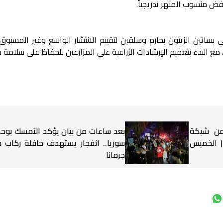
فض منسوب المنهر تدريجياً.
ي بساتين الزيتون بحارم وسلقين لتقييم الانتشار الواسع وغير المسبو
، مع البدء بتعميم الإرشادات الزراعية على المزارعين للحفاظ على سلام
 من شبكة
بعد ساعات من بيان يؤكد التمسك بوح
 | الخميس
سوريا.. انفجار يستهدف حافلة ركاب 
جرمانا