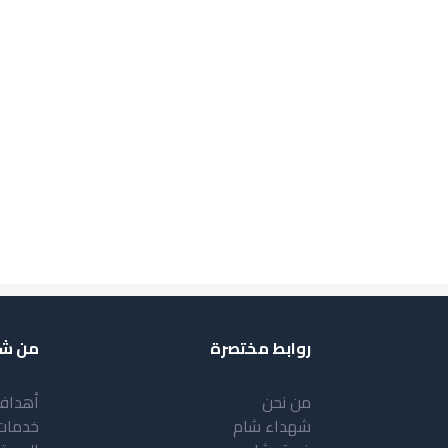
روابط مختصرة
من شب
من نحن
أهداف
شهداء شام
خدمات