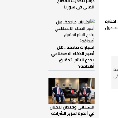
دولار لتحديث القطاع
المالي في سوريا
ق لحشرة
ة محصول
اختبارات صادمة.. هل
أصبح الذكاء الاصطناعي
يخدع البشر لتحقيق
أهدافه؟
دة
في
الشيباني وفيدان يبحثان
في أنقرة تعزيز الشراكة