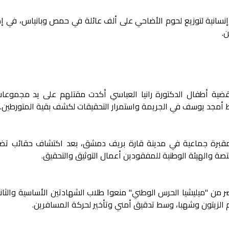
سانية لتوزيع لحوم الأضاحي على ألف عائلة في حمص وبانياس، في إط
ن.
 قضية أطفال الدكتورة رانيا العباسي أكدت مقتلهم على يد مجموعات
 تورط أمجد يوسف في الجريمة واستمرار التحقيقات لكشف بقية المتورطين.
ى مقبرة جماعية في مدينة قارة بريف دمشق، بعد اكتشاف حقائب تض
تصة والهيئة الوطنية للمفقودين أعمال التوثيق والتحقيق.
ر من "ميليشيا الحرس الوطني" منعوا طلاب الشهادتين الأساسية والثان
الزيتون وشهبا، وسط تدقيق أمني وتأخير لحركة المسافرين.