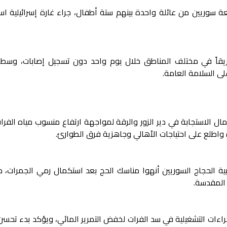
عة سوريين من عائلة واحدة بينهم ستة أطفال، جراء غارة إسرائيلية ا
اع المدني السوري يستجيب لـ80 حريقاً في مختلف المناطق خلال يوم واحد دون تسجيل إصابات، 
لى السلامة العامة.
ال الاستجابة في دير الزور والرقة لمواجهة ارتفاع منسوب مياه الفرا
رة واطلع على احتياجات الأهالي وجاهزية فرق الطوارئ.
البية الحجاج السوريين أنهوا مناسك الحج بعد استكمال رمي الجمرات، 
المقدسة.
راءات التشغيلية في سد الفرات لخفض التمرير المائي، ويؤكد بدء تحسن