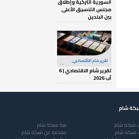
السورية التركية وإطلاق
مجلس التنسيق الأعلى
بين البلدين
تقرير شام الاقتصادي | 6
آب 2026
كة شام
 شبكة شام
بنية شبكة شام
 شبكة شام
مقدمة عن شبكة شام