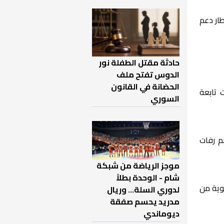
ار دعم
حادثة مقتل الطفلة نور
الدوس تفتح ملف
الحضانة في القانون
 تابعة
السوري
م رفات
موجز الرياضة من شبكة
شام - الوحدة بطلاً
وية من
لدوري السلة... وريال
مدريد يحسم صفقة
ديوماندي