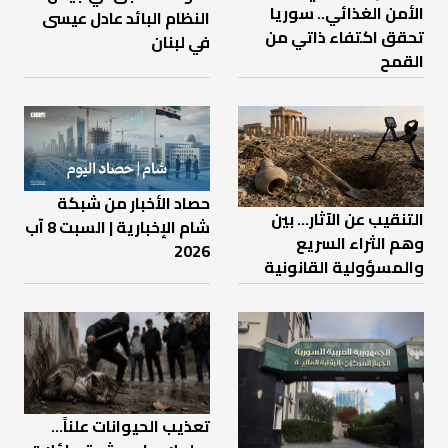
الأمن الغذائي.. سوريا
النظام البائد عادل عيسى
تحقق اكتفاء ذاتي من
في لبنان
القمح
حصاد الأخبار من شبكة
التنقيب عن الآثار… بين
شام الإخبارية | السبت 8 آب
وهم الثراء السريع
2026
والمسؤولية القانونية
تعذيب الحيوانات علناً…