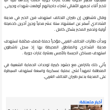
للخبز أثناء تجمهر الأهالي لشراء حاجياتهم أوقعت شهداء وجرحى.
وقال ناشطون إن طيران التحالف استهدف فرن الخبر في مدينة
الشادادي أسفر عن استشهاد ستة عشر مدنياً وجرح أخرين كحصيلة
أولية وتدمير المخبز بشكل كامل .
وبدأت طائرات التحالف الغربي مؤخراً حملة قصف مكثفة تستهدف
مدينة الشدادي والمناطق المحيطة بها إذ سجل ناشطون
استهدف مساكن الجبسة بالأمس بعشرة غارات جوية .
يأتي ذلك بالتزامن مع حشود كبيرة لوحدات الحماية الشعبية في
المنطقة تمهيداً لشن عملية عسكرية واسعة تستهدف السيطرة
على المدينة بدعم طيران التحالف الغربي.
أخبار متعلقة: