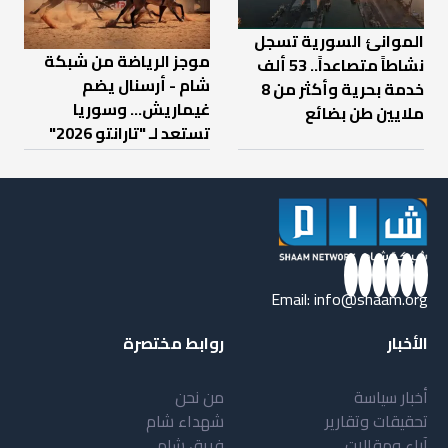
الموانئ السورية تسجل
موجز الرياضة من شبكة
نشاطاً متصاعداً.. 53 ألف
شام - أرسنال يضم
خدمة بحرية وأكثر من 8
غيماريش... وسوريا
ملايين طن بضائع
تستعد لـ "تارانتو 2026"
Email:
info@shaam.org
الأخبار
روابط مختصرة
أخبار سياسة
من نحن
تحقيقات وتقارير
شهداء شام
آراء ومقالات
فريق شام