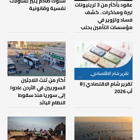
سلوك صادم يثير تساؤلات
عقود بأكثر من 3 تريليونات
نفسية وقانونية
ليرة ومذكرات.. كشف
فساد وتزوير في
مؤسسات التأمين بحلب
أكثر من ثلث اللاجئين
تقرير شام الاقتصادي | 8
السوريين في الأردن عادوا
آب 2026
إلى سوريا منذ سقوط
النظام البائد