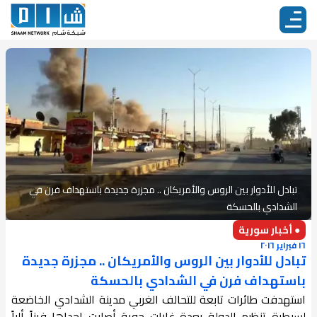
تبادل للأدوار بين الروس والأمريكان .. مجزرة جديدة باستهداف فرن في
الشدادي بالحسكة
● أخبار سورية
١٦ فبراير ٢٠١٦
تبادل للأدوار بين الروس والأمريكان .. مجزرة جديدة
باستهداف فرن في الشدادي بالحسكة
استهدفت طائرات تابعة للتحالف الغربي مدينة الشدادي الخاضعة
لسيطرة تنظيم الدولة بعدة غارات جوية أصابت إحداها فرناً ألياً