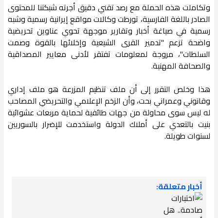
وتكاملت هذه الحملة مع رصد تقني دقيق أجرته شبكتنا للمحتوى
الصادر باللغة الفارسية، تورطت وكالات مواقع إيرانية رسمية وشبه
رسمية في صياغة أخبار وتقارير موجهة تحوي عناوين تحريضية
واضحة تزعم "تدمير القرى الشيعية وإخلائها بالقوة وصمت
السلطات"، مروجة لمعلومات تفتقر لأدنى معايير المصداقية
والصحافة المهنية.
هذا وخلص التقرر إلى أن ملف تنظيم المزرعة هو ملف إداري
وقانوني وعمراني بحت، وأن الزخم الإعلامي والتحريضي المصاحب
له ليس سوى محاولة من جهات طائفية لحماية مربعات عشوائية
بنيت بالتعدي على أملاك الدولة واستخدمت للإضرار بالسوريين
لسنوات طويلة.
أخبار متعلقة: