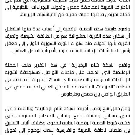
الأطراف الغربية لمحافظة حمص، وتحولت الإجراءات التنظيمية إلى
حملة تحريض قادتها جهات مقربة من الميليشيات الإيرانية.
وتعود طبيعة هذه الحملة الرقمية إلى أسباب عدة منها استغلال
أن سكان هذه القرية العشوائية هم من الطائفة الشيعية، وتعرف
القرية بأنها تحولت منذ سنوات الثورة السورية الأولى إلى معقل
رئيس للميليشيات الإيرانية لا سيما حزب الله وأبو الفضل العباس.
وتفتح "شبكة شام الإخبارية" في هذا التقرير ملف الحملة
الإعلامية التي اندلعت على منصات التواصل، مستهدفة تشويه
الإجراءات القانونية والتنظيمية التي تنفذها الجهات المختصة في
منطقة "المزرعة"، الواقعة عند المدخل الغربي لمدينة حمص على
الطريق الواصل بين حمص وطرطوس.
ومن خلال تتبع رقمي أجرته "شبكة شام الإخبارية" وبالاعتماد على
تقصٍ ميداني وتقنيات جمع وتحليل المصادر المفتوحة، جرى
كشف خيوط الحملة الرقمية العابرة للحدود، وكشف آليات التنسيق
بين منصات ناطقة بالعربية والفارسية سعت بوضوح إلى تحويل