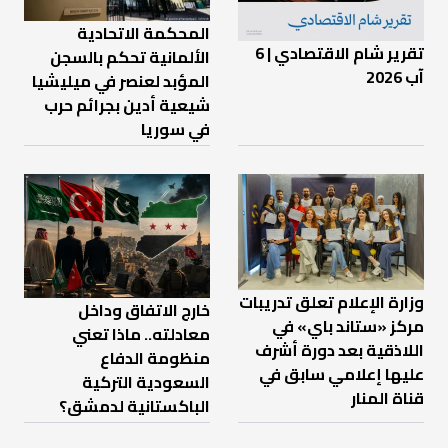
المحكمة الاتحادية
تقرير شام الاقتصادي | 6
الألمانية تحكم بالسجن
آب 2026
المؤبد لعنصر في ميليشيا
شيعية أدين بجرائم حرب
في سوريا
وزارة الإعلام تعلق تدريبات
خارج الاتفاق وداخل
مركز «ستاند باي» في
معادلته.. ماذا تعني
اللاذقية بعد دورة أشرف
منظومة الدفاع
عليها إعلامي سابق في
السعودية التركية
قناة المنار
الباكستانية لدمشق؟