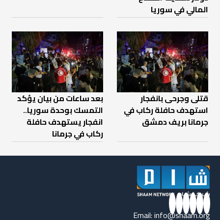
المالي في سوريا
قتلى وجرحى بانفجار
بعد ساعات من بيان يؤكد
استهدف حافلة ركاب في
التمسك بوحدة سوريا..
جرمانا بريف دمشق
انفجار يستهدف حافلة
ركاب في جرمانا
Email:
info@shaam.org