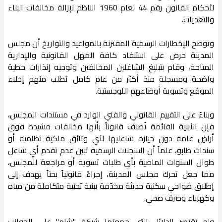
لأحكام القانون رقم 44 لعام 1960 الناظم لإزالة مخالفات البناء
والتعديات.
وتوضح الإخطارات الرسمية المقترنة بالمواعيد والتواريخ أن مجلس
المدينة حرص على استنفاد كافة المهل القانونية والإدارية
المتاحة، وقام بتبليغ الشاغلين المخالفين وتوجيه إنذارات خطية
واضحة ومسجلة منذ أكثر من عام كامل تطلب منهم إخلاء
الموقع وتسوية أوضاعهم اللوجستية.
وبناءً على التقييم القانوني والفني الوارد في مستندات المجلس،
فإن الأبنية القائمة تُصنف قانوناً بأنها مخالفات مشيدة فوق
أراضٍ عامة دون حيازة شاغليها لأي وثائق ملكية نظامية أو
سندات طابو، علماً أن السجلات الرسمية تبين عدم تقدم أي شاغل
طوال السنوات الماضية بأي طلبات تسوية أو مراجعة للمجلس،
مما جعل تحرك مجلس المدينة، إجراءً قانونياً بحتاً يهدف إلى
إطلاق ضواحي سكنية حديثة مخدّمة ببنية تحتية متكاملة من مياه
وكهرباء وصرف صحي.
ولم تقتصر الدلائل التي جمعتها شبكة "شام" على الجوانب