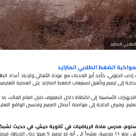
طلابي المتزايد
واكبة الضغط الطلابي المتزايد
إدلب الجنوبي، كأحد أبرز التحديات مع عودة الأهالي وازدياد أعداد الط
اجة إلى ترميم وتأهيل لاستيعاب الضغط المتزايد على العملية التعليمية
التجهيزات الأساسية إلى اكتظاظ داخل الصفوف خلال العام الفائت، ما
ليم، وفرض الحاجة إلى مواصلة أعمال الترميم وتحسين الواقع التعل
سلوم، مدرس مادة الرياضيات في ثانوية حيش، في حديث لشبك
، إن عدد المدارس في بلدة حيش يبلغ 11 مدرسة، مشيراً إلى أنه تم ترميم 5 منها ح