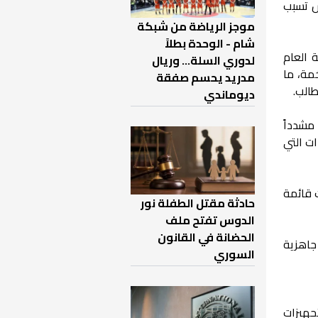
س تسبب
موجز الرياضة من شبكة
شام - الوحدة بطلاً
ع بداية العام
لدوري السلة... وريال
مة، ما
مدريد يحسم صفقة
ديوماندي
مشدداً
ات التي
 قائمة
حادثة مقتل الطفلة نور
الدوس تفتح ملف
الحضانة في القانون
جاهزية
السوري
جهيزات