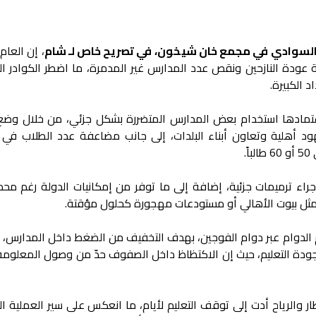
 السوادي في مجمع خان شيخون، في تصريح خاص لـ شام
، إن العام
ة عودة النازحين ونقص عدد المدارس غير المدمرة، ما اضطر الكوادر ال
 الكبيرة.
اعتمادها استخدام بعض المدارس المتضررة بشكل جزئي، من خلال وضع
د أهلية وتعاون أبناء البلدات، إلى جانب مضاعفة عدد الطلاب في 
.
راء ترميمات جزئية، إضافة إلى ما توفر من إمكانيات الدولة رغم محدو
ة مثل بيوت الأهالي أو مستودعات مهجورة كحلول مؤقتة.
يم الدوام عبر دوام الفوجين، بهدف التخفيف من الضغط داخل المدارس، و
 جودة التعليم، حيث إن الاكتظاظ داخل الصفوف حدّ من وصول المعلومة
 والرياح أدت إلى توقف التعليم لأيام، ما انعكس على سير العملية ال