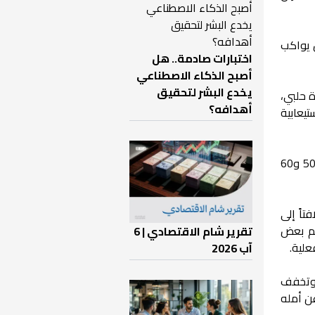
 يواكب
اختبارات صادمة.. هل
أصبح الذكاء الاصطناعي
يخدع البشر لتحقيق
 حلبي،
أهدافه؟
يعابية
وذكر أن العام الماضي شهد اكتظاظاً كبيراً في المدارس العاملة، حيث تراوح عدد الطلاب في كل شعبة بين 50 و60
تاً إلى
يم بعض
تقرير شام الاقتصادي | 6
علية.
آب 2026
ب وتخفف
عن أمله