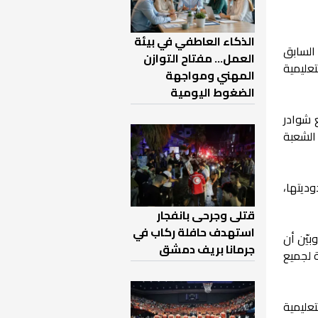
الذكاء العاطفي في بيئة
 السابق
العمل… مفتاح التوازن
تعليمية
المهني ومواجهة
الضغوط اليومية
 شوادر
الشعبة
ديتها،
قتلى وجرحى بانفجار
استهدف حافلة ركاب في
بيّن أن
جرمانا بريف دمشق
 لجميع
تعليمية