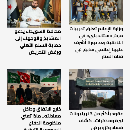
وزارة الإعلام تعلق تدريبات
محافظ السويداء يدعو
مركز «ستاند باي» في
المشايخ والوجهاء إلى
اللاذقية بعد دورة أشرف
حماية السلم الأهلي
عليها إعلامي سابق في
ورفض التحريض
قناة المنار
خارج الاتفاق وداخل
عقود بأكثر من 3 تريليونات
معادلته.. ماذا تعني
ليرة ومذكرات.. كشف
منظومة الدفاع
فساد وتزوير في
السعودية التركية