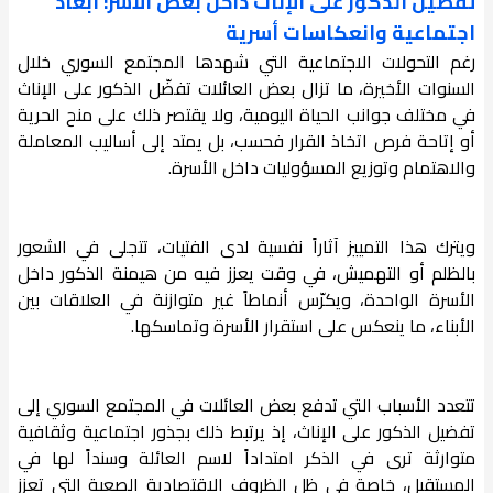
تفضيل الذكور على الإناث داخل بعض الأسر: أبعاد
اجتماعية وانعكاسات أسرية
رغم التحولات الاجتماعية التي شهدها المجتمع السوري خلال
السنوات الأخيرة، ما تزال بعض العائلات تفضّل الذكور على الإناث
في مختلف جوانب الحياة اليومية، ولا يقتصر ذلك على منح الحرية
أو إتاحة فرص اتخاذ القرار فحسب، بل يمتد إلى أساليب المعاملة
والاهتمام وتوزيع المسؤوليات داخل الأسرة.
ويترك هذا التمييز آثاراً نفسية لدى الفتيات، تتجلى في الشعور
بالظلم أو التهميش، في وقت يعزز فيه من هيمنة الذكور داخل
الأسرة الواحدة، ويكرّس أنماطاً غير متوازنة في العلاقات بين
الأبناء، ما ينعكس على استقرار الأسرة وتماسكها.
تتعدد الأسباب التي تدفع بعض العائلات في المجتمع السوري إلى
تفضيل الذكور على الإناث، إذ يرتبط ذلك بجذور اجتماعية وثقافية
متوارثة ترى في الذكر امتداداً لاسم العائلة وسنداً لها في
المستقبل، خاصة في ظل الظروف الاقتصادية الصعبة التي تعزز