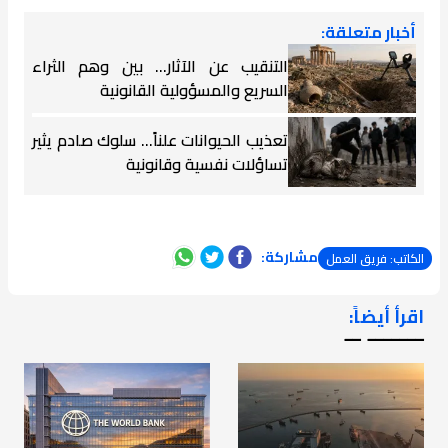
أخبار متعلقة:
التنقيب عن الآثار… بين وهم الثراء
السريع والمسؤولية القانونية
تعذيب الحيوانات علناً… سلوك صادم يثير
تساؤلات نفسية وقانونية
مشاركة:
الكاتب: فريق العمل
اقرأ أيضاً:
ـــــــ ــ