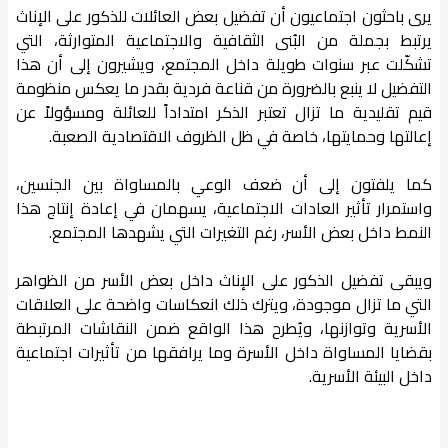
يرى باحثون اجتماعيون أن تفضيل بعض العائلات للذكور على الإناث
يرتبط بجملة من البُنى الثقافية والاجتماعية المتوارثة، التي
تشكّلت عبر سنوات طويلة داخل المجتمع، ويشيرون إلى أن هذا
التفضيل لا ينبع بالضرورة من قناعة فردية بقدر ما يعكس منظومة
قيم تقليدية ما تزال تعتبر الذكر امتداداً للعائلة ومسؤولاً عن
إعالتها وحمايتها، خاصة في ظل الظروف الاقتصادية الصعبة.
كما يلفتون إلى أن ضعف الوعي بالمساواة بين الجنسين،
واستمرار تأثير العادات الاجتماعية، يسهمان في إعادة إنتاج هذا
النمط داخل بعض الأسر، رغم التغيرات التي يشهدها المجتمع.
ويبقى تفضيل الذكور على الإناث داخل بعض الأسر من الظواهر
التي ما تزال موجودة، ويترك ذلك انعكاسات واضحة على العلاقات
الأسرية وتوازنها، ويُطرح هذا الواقع ضمن النقاشات المرتبطة
بقضايا المساواة داخل الأسرة وما يرافقها من تأثيرات اجتماعية
داخل البيئة الأسرية.