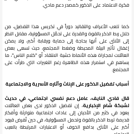
فكرة الاعتماد على الذكور كمصدر دعم مادي.
كما تلعب الأعراف والتقاليد دوراً في تكريس هذا التفضيل، من
خلال ربط الذكر بالقوة والقدرة على تحمّل المسؤولية، مقابل النظر
إلى الأنثى على أنها بحاجة إلى حماية ورقابة أكبر، ولا يمكن
إغفال تأثير البيئة المحيطة وضغط المجتمع، حيث تسعى بعض
العائلات لمجاراة هذه الأنماط خشية الانتقاد أو "كلام الناس"، ما
يساهم في استمرار هذه الظاهرة رغم التغيرات التي طرأت على
المجتمع.
أسباب تفضيل الذكور على الإناث وآثاره الأسرية والاجتماعية
قال فادي النايف، عامل دعم نفسي اجتماعي، في حديث
لشبكة شام الإخبارية
، إن تفضيل الذكور لدى بعض العائلات
يعود في كثير من الأحيان إلى عادات اجتماعية متوارثة وأفكار
قديمة تربط الذكر بالقوة وتحمل المسؤولية، في حين تُفرض قيود
أكبر على الأنثى بدافع الخوف أو الاعتبارات المرتبطة بالعيب
الاجتماعي.