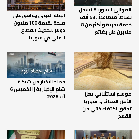
الموانئ السورية تسجل
البنك الدولي يوافق على
نشاطاً متصاعداً.. 53 ألف
منحة بقيمة 100 مليون
خدمة بحرية وأكثر من 8
دولار لتحديث القطاع
ملايين طن بضائع
المالي في سوريا
حصاد الأخبار من شبكة
شام الإخبارية | الخميس 6
موسم استثنائي يعزز
آب 2026
الأمن الغذائي.. سوريا
تحقق اكتفاء ذاتي من
القمح