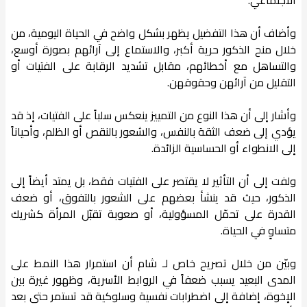
وأضاف أن هذا التفضيل يظهر بشكل واضح في الحياة اليومية، من
خلال منح الذكور حرية أكبر، والاستماع إلى آرائهم بصورة أوسع،
والتساهل مع أخطائهم، مقابل تشديد الرقابة على الفتيات أو
التقليل من آرائهن وحقوقهن.
وأشار إلى أن هذا النوع من التمييز ينعكس سلباً على الفتيات، إذ قد
يؤدي إلى ضعف الثقة بالنفس، والشعور بالنقص أو الظلم، وأحياناً
إلى الانطواء أو الحساسية الزائدة.
ولفت إلى أن التأثير لا يقتصر على الفتيات فقط، بل يمتد أيضاً إلى
الذكور، حيث قد ينشأ بعضهم على الشعور بالتفوق، أو ضعف
القدرة على تحمّل المسؤولية، أو صعوبة تقبّل المرأة كشريك
متساوٍ في الحياة.
وبيّن من خلال تصريح خاص لـ شام أن استمرار هذا النمط على
المدى البعيد يسبب ضعفاً في الروابط الأسرية، وظهور غيرة بين
الإخوة، إضافة إلى اضطرابات نفسية وسلوكية قد تستمر حتى بعد