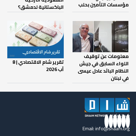
مؤسسات التأمين بحلب
الباكستانية لدمشق؟
معلومات عن توقيف
تقرير شام الاقتصادي | 8
اللواء السابق في جيش
آب 2026
النظام البائد عادل عيسى
في لبنان
Email:
info@shaam.org