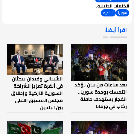
الكلمات الدليلية:
سوريا
الثانوية
اقرأ أيضاً:
ـــــــ ــ
الشيباني وفيدان يبحثان
بعد ساعات من بيان يؤكد
في أنقرة تعزيز الشراكة
التمسك بوحدة سوريا..
السورية التركية وإطلاق
انفجار يستهدف حافلة
مجلس التنسيق الأعلى
ركاب في جرمانا
بين البلدين