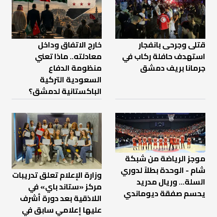
قتلى وجرحى بانفجار
خارج الاتفاق وداخل
استهدف حافلة ركاب في
معادلته.. ماذا تعني
جرمانا بريف دمشق
منظومة الدفاع
السعودية التركية
الباكستانية لدمشق؟
موجز الرياضة من شبكة
شام - الوحدة بطلاً لدوري
وزارة الإعلام تعلق تدريبات
السلة... وريال مدريد
مركز «ستاند باي» في
يحسم صفقة ديوماندي
اللاذقية بعد دورة أشرف
عليها إعلامي سابق في