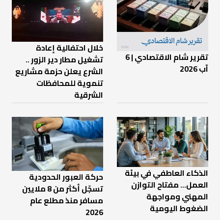
خلال احتفالية إعادة
تقرير شام الاقتصادي | 6
تشغيل مطار دير الزور ..
آب 2026
الشرع يعلن حزمة مشاريع
تنموية للمحافظات
الشرقية
الذكاء العاطفي في بيئة
حركة العبور الحدودية
العمل… مفتاح التوازن
تسجّل أكثر من 8 ملايين
المهني ومواجهة
مسافر منذ مطلع عام
الضغوط اليومية
2026