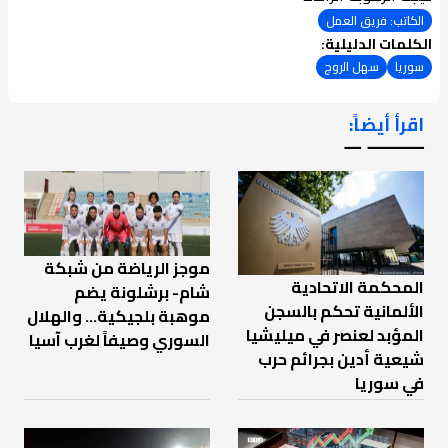
الكاتب: فريق العمل
الكلمات الدليلية:
سوريا
سهل الروج
اقرأ أيضاً:
ـــــــ ــ
موجز الرياضة من شبكة
المحكمة الاتحادية
شام- برشلونة يضم
الألمانية تحكم بالسجن
موهبة بلجيكية... والهلال
المؤبد لعنصر في ميليشيا
السوري وصيفاً لغرب آسيا
شيعية أدين بجرائم حرب
في سوريا