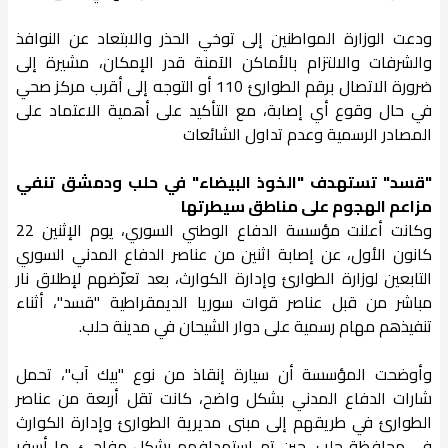
ودعت الوزارة المواطنين إلى توخي الحذر والابتعاد عن النوافذ
والشرفات والالتزام بالأماكن الآمنة قدر الإمكان، مشيرة إلى
ضرورة الاتصال برقم الطوارئ 110 أو التوجه إلى أقرب مركز صحي
في حال وقوع أي إصابة، مع التأكيد على أهمية الاعتماد على
المصادر الرسمية وعدم تداول الشائعات
"قسد" تستهدف "الخوذ البيضاء" في حلب ودمشق تنفي
مزاعم الهجوم على مناطق سيطرتها
وكانت أعلنت مؤسسة الدفاع الوطني السوري، يوم الإثنين 22
كانون الأول، عن إصابة اثنين من عناصر الدفاع المدني السوري
التابعين لوزارة الطوارئ وإدارة الكوارث، بعد تعرّضهم لإطلاق نار
مباشر من قبل عناصر قوات سوريا الديمقراطية "قسد"، أثناء
تنفيذهم مهام رسمية على دوار الشيحان في مدينة حلب.
وأوضحت المؤسسة أن سيارة إنقاذ من نوع "بيك آب"، تحمل
شارات الدفاع المدني بشكل واضح، كانت تقل أربعة من عناصر
الطوارئ في طريقهم إلى مبنى مديرية الطوارئ وإدارة الكوارث
في محافظة حلب، حين تم استهدافهم بشكل مفاجئ، ما أسفر