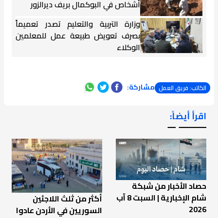
أشخاص في البوكمال بريف ديرالزور
وزارة التربية والتعليم تصدر تعميماً
بصرف تعويض طبيعة عمل للمعلمين
الوكلاء
مشاركة:
الكاتب: فريق العمل
اقرأ أيضاً:
ـــــــ ــ
حصاد الأخبار من شبكة
شام الإخبارية | السبت 8 آب
أكثر من ثلث اللاجئين
2026
السوريين في الأردن عادوا