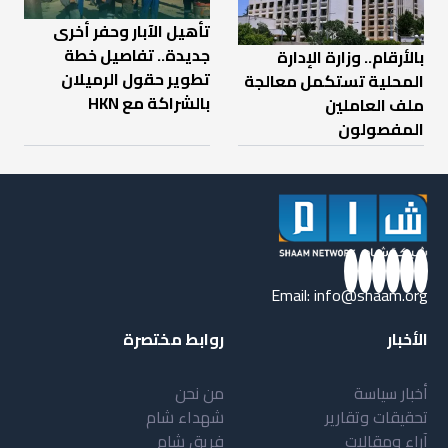
تأهيل الآبار وحفر أخرى
جديدة.. تفاصيل خطة
بالأرقام.. وزارة الإدارة
تطوير حقول الرميلان
المحلية تستكمل معالجة
بالشراكة مع HKN
ملف العاملين
المفصولون
Email:
info@shaam.org
الأخبار
روابط مختصرة
أخبار سياسة
من نحن
تحقيقات وتقارير
شهداء شام
آراء ومقالات
فريق شام