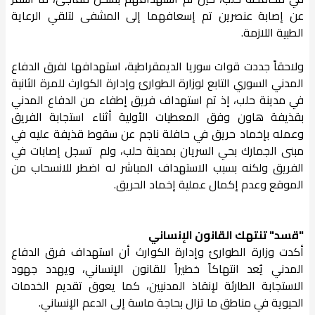
عن إصابة عنصرين تم إسعافهما إلى المشفى لتلقي الرعاية
الطبية اللازمة.
ولاحقاً جددت قوات سوريا الديمقراطية، استهدافها لفرق الدفاع
المدني السوري التابع لوزارة الطوارئ وإدارة الكوارث للمرة الثانية
في مدينة حلب، إذ تم استهداف فريق إطفاء من الدفاع المدني
بقذيفة هاون وفق المعطيات الأولية أثناء استجابة الفريق
وعمله بإخماد حريق في حافلة ناجم عن سقوط قذيفة عليه في
مبنى الجمارك بحي السريان بمدينة حلب، ولم تسجل إصابات في
الفريق ولكنه بسبب الاستهداف المباشر له اضطر للانسحاب من
الموقع وعدم إكمال عملية إخماد الحريق.
"قسد" تنتهك القانون الإنساني
أكدت وزارة الطوارئ وإدارة الكوارث أن استهداف فرق الدفاع
المدني يُعد انتهاكاً خطيراً للقانون الإنساني، ويهدد جهود
الاستجابة الطارئة لإنقاذ المدنيين، كما يعوق تقديم الخدمات
الحيوية في مناطق ما تزال بحاجة ماسة إلى الدعم الإنساني.