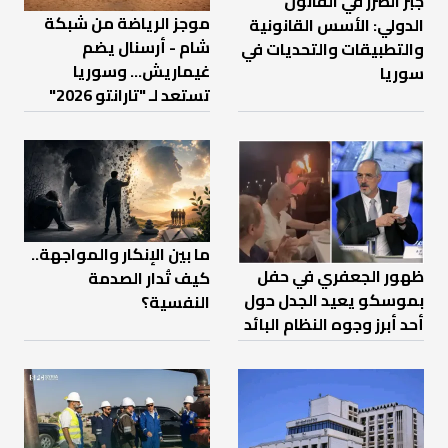
جبر الضرر في القانون
موجز الرياضة من شبكة
الدولي: الأسس القانونية
شام - أرسنال يضم
والتطبيقات والتحديات في
غيماريش... وسوريا
سوريا
تستعد لـ "تارانتو 2026"
ما بين الإنكار والمواجهة..
ظهور الجعفري في حفل
كيف تُدار الصدمة
بموسكو يعيد الجدل حول
النفسية؟
أحد أبرز وجوه النظام البائد