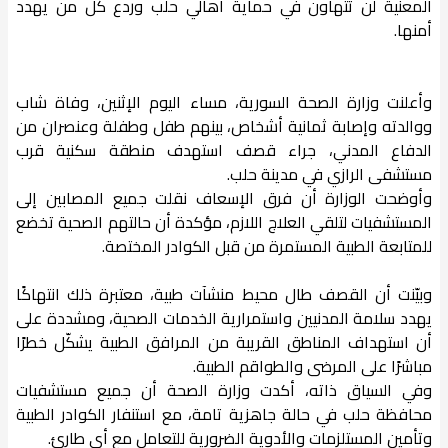
المعنية لن تتهاون في حماية أهالي حلب وردع كل من يهدد
أمنها.
وأعلنت وزارة الصحة السورية، مساء اليوم الإثنين، وفاة شاب
ووالدته وإصابة ثمانية أشخاص، بينهم طفل وطفلة وعنصران من
الدفاع المدني، جراء قصف استهدف منطقة سكنية قرب
مستشفى الرازي في مدينة حلب.
وأوضحت الوزارة أن فرق الإسعاف نقلت جميع المصابين إلى
المستشفيات لتلقي العلاج اللازم، مؤكدة أن حالتهم الصحية تخضع
للمتابعة الطبية المستمرة من قبل الكوادر المختصة.
وبيّنت أن القصف طال محيط منشآت طبية، معتبرة ذلك انتهاكًا
يهدد سلامة المدنيين واستمرارية الخدمات الصحية، ومشددة على
أن استهداف المناطق القريبة من المرافق الطبية يشكّل خطرًا
مباشرًا على المرضى والطواقم الطبية.
وفي السياق ذاته، أكدت وزارة الصحة أن جميع مستشفيات
محافظة حلب في حالة جاهزية تامة، مع استنفار الكوادر الطبية
وتأمين المستلزمات والأدوية الضرورية للتعامل مع أي طارئ.