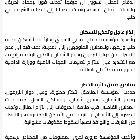
الدفاع المدني السوري أن فرقها تدخلت فوراً لإخماد الحريق،
وانتشلت جثمان السيدة، ونقلت الضحايا إلى الطبابة الشرعية في
حلب.
إنذار عاجل وتحذير للسكان
وأصدرت مؤسسة الدفاع المدني السوري إنذاراً عاجلاً لسكان مدينة
حلب وريفها، وللمدنيين المتوجهين إلى المدينة، دعت فيه إلى عدم
الاقتراب من دوار الليرمون ودوار الشيحان والطرق الواصلة إليهما،
مع التشديد على الالتزام بتعليمات الجهات الأمنية ووزارة الداخلية
السورية حفاظاً على السلامة.
مناطق ضمن دائرة الخطر
حددت المؤسسة المناطق الأكثر خطورة، وهي دوار الليرمون،
ودوار الشيحان، وشارع شيحان، ومساكن السبيل. كما دعت
المدنيين القاطنين قرب مناطق الخروقات إلى التزام المنازل، وتجنب
الصعود إلى الأسطح أو التواجد في الأماكن المكشوفة، والابتعاد
عن الشرفات والنوافذ تحسباً لسقوط مقذوفات عشوائية.
وأكدت المؤسسة ضرورة تحري المعلومات من المصادر الرسمية