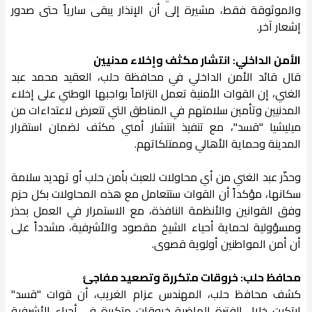
والموثوقة فقط، مشيرة إلى أن الإنذار يبقى سارياً حتى صدور
إشعار آخر.
الأمن الداخلي: انتشار مكثف وإخلاء مدنيين
قال قائد الأمن الداخلي في محافظة حلب، العقيد محمد عبد
الغني، إن القوات الأمنية تعمل التزاماً بواجبها الوطني على إخلاء
المدنيين وتأمين سلامتهم في المناطق التي تتعرض لاعتداءات من
ميليشيا "قسد"، مع تنفيذ انتشار أمني مكثف لضمان استقرار
المدينة وحماية الأهالي وممتلكاتهم.
وحذّر عبد الغني من أي محاولات للعبث بأمن حلب أو تهديد سلامة
سكانها، مؤكداً أن القوات ستتعامل مع هذه المحاولات بكل حزم
وفق القوانين والأنظمة النافذة، مع الاستمرار في العمل بحذر
ومسؤولية لحماية أحياء الشيخ مقصود والأشرفية، مشدداً على
أن أمن المواطنين أولوية قصوى.
محافظ حلب: خروقات متكررة وتصعيد مفاجئ
كشف محافظ حلب، المهندس عزام الغريب، أن قوات "قسد"
ارتكبت خلال الفترة الماضية خروقات متكررة في أحياء الأشرفية