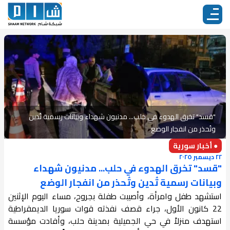
"قسد" تخرق الهدوء في حلب... مدنيون شهداء وبيانات رسمية تُدين
وتُحذر من انفجار الوضع
● أخبار سورية
٢٢ ديسمبر ٢٠٢٥
"قسد" تخرق الهدوء في حلب... مدنيون شهداء
وبيانات رسمية تُدين وتُحذر من انفجار الوضع
استشهد طفل وامرأة، وأصيبت طفلة بجروح، مساء اليوم الإثنين
22 كانون الأول، جراء قصف نفذته قوات سوريا الديمقراطية
استهدف منزلاً في حي الجميلية بمدينة حلب، وأفادت مؤسسة