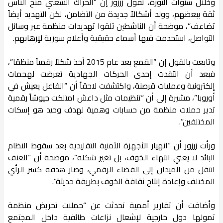
وخلال سنوات الثورة، تقول زرزور إن “الحراك الشعبي منح الناس
ثقة ببعضهم، وولد أشكالاً جديدة من التضامن، لكن التهديد أيضاً
تضاعف”، موضحة أن الناشطين تلقوا تهديدات منظمة عبر وسائل
التواصل، استخدمت فيها أسماء حقيقية وأعلام سورية لإرهابهم.
وتابعت بالقول إن “القمع بعد عام 2015 أخذ شكلاً رقمياً منظمًا”،
فبعد أن انتقدت إحدى الحركات الجهادية تعرضت لهجمات
إلكترونية وعمليات قرصنة، واكتشفت لاحقاً أن “الفاعل يعيش في
أوروبا”، مشيرة إلى أن “تنظيمات مثل داعش امتلكت جيوشاً رقمية
تدير حملات منظمة من حسابات وهمية لهدف وحيد هو إسكات
المختلفين”.
ورأت زرزور أن “انهيار الأجهزة الأمنية التقليدية بعد سقوط النظام
البائد لا يعني انتهاء الخوف، بل تغير شكله”، موضحة أن “العنف
انتقل من الميدان إلى الفضاء الرقمي، وصار هدفه كسر الرأي
المختلف وإعادة إنتاج ثقافة الخوف بطريقة حديثة”.
وأضافت أن تقارير أممية تحدثت عن “حملات تحريض منظمة
تمولها دول خارجية لإشعال نزاعات طائفية داخل المجتمع