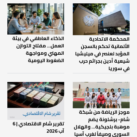
الذكاء العاطفي في بيئة
المحكمة الاتحادية
العمل… مفتاح التوازن
الألمانية تحكم بالسجن
المهني ومواجهة
المؤبد لعنصر في ميليشيا
الضغوط اليومية
شيعية أدين بجرائم حرب
في سوريا
موجز الرياضة من شبكة
شام- برشلونة يضم
تقرير شام الاقتصادي | 6
موهبة بلجيكية... والهلال
آب 2026
السوري وصيفاً لغرب آسيا