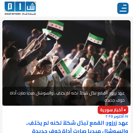
عهد زرزور: القمع تبدّل شكلاً لكنه لم يختفِ.. والسوشال ميديا صارت أداة
خوف جديدة
● أخبار سورية
١٧ أكتوبر ٢٠٢٥
عهد زرزور: القمع تبدّل شكلاً لكنه لم يختفِ..
والسوشال ميديا صارت أداة خوف جديدة