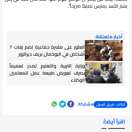
بشار الأسد يمارس تضليلاً صريحاً”.
أخبار متعلقة:
العثور على مقبرة جماعية تضم رفات 7
أشخاص في البوكمال بريف ديرالزور
وزارة التربية والتعليم تصدر تعميماً
بصرف تعويض طبيعة عمل للمعلمين
الوكلاء
مشاركة:
الكاتب: فريق العمل
اقرأ أيضاً:
ـــــــ ــ