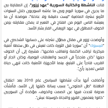
قالت
الناشطة والكاتبة السورية "عهد زرزور"
، إن المقارنة بين
ما يجري في سوريا اليوم وبين ما عاشه السوريون خلال السنوات
الأربع عشرة الماضية "ليست دقيقة ولا عادلة"، موضحة أن ما
يعيشه الناس اليوم من انفتاح في التعبير لا يمكن مقارنته بزمن
الخوف المطلق في عهد الإرهابي الفار بشار الأسد.
وأوضحت زرزور في مقال مطوّل نشرته على حسابها الشخصي في
"
فيسبوك
" أن “سوريا قبل الثورة كانت تعيش في ظل سلطة أمنية
مركزية تراقب الكلمة وتعاقب صاحبها”، مشيرة إلى أن الخوف
حينها “كان متجذراً في الجسد والعلاقات اليومية، وكان الجار أو
القريب قادراً على التبليغ، بينما الأجهزة الأمنية كانت تنهي حياة
الناس لمجرد رأي”.
وأضافت أنها بدأت نشاطها السياسي عام 2010 بعد اعتقال
الطفلة "طل الملوحي" بسبب رسالة كتبتها إلى الأسد، فأنشأت
مدونة تتحدث فيها عن الصمت والخوف، مؤكدة أن السوريين
“كانوا يتعلمون القهر والنجاة كوسيلة عيش”.